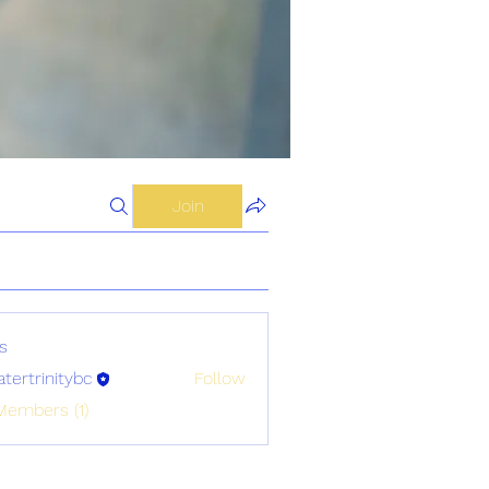
Join
s
atertrinitybc
Follow
initybc
Members (1)