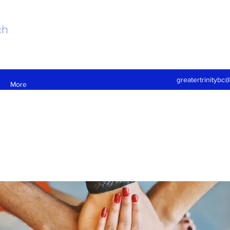
ch
greatertrinitybc
More