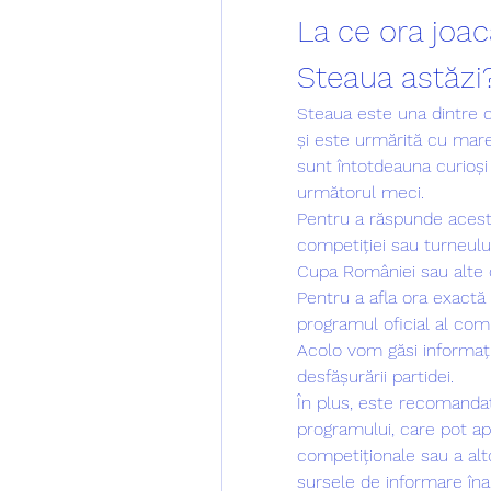
La ce ora joac
Steaua astăzi
Steaua este una dintre c
și este urmărită cu mare 
sunt întotdeauna curioși s
următorul meci.
Pentru a răspunde aceste
competiției sau turneului
Cupa României sau alte c
Pentru a afla ora exactă
programul oficial al compe
Acolo vom găsi informații
desfășurării partidei.
În plus, este recomandat s
programului, care pot apă
competiționale sau a alto
sursele de informare înai