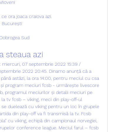
Mioveni
 ce ora joaca craiova azi.
M București
 Dobrogea Sud
a steaua azi
 septembrie 2022 20:45. Dinamo anunță că a 
până astăzi, la ora 14:00, pentru meciul cu csa 
i și program meciuri fcsb - urmărește livescore 
sb, programul meciurilor și detalii meciuri pe 
la tv fcsb – viking, meci din play-off-ul 
se duelează cu viking pentru un loc în grupele 
tida din play-off va fi transmisă la tv. Fcsb 
la” cu viking, echipă din campionaul norvegiei, 
grupelor conference league. Meciul farul – fcsb 