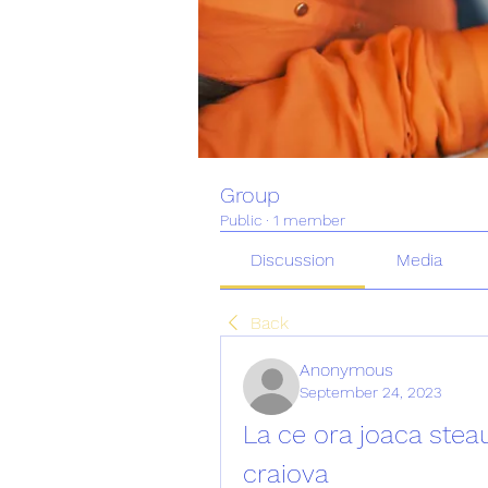
Group
Public
·
1 member
Discussion
Media
Back
Anonymous
September 24, 2023
La ce ora joaca steau
craiova