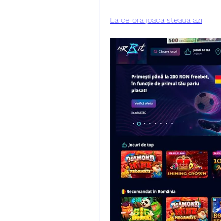
La ce ora joaca steaua azi