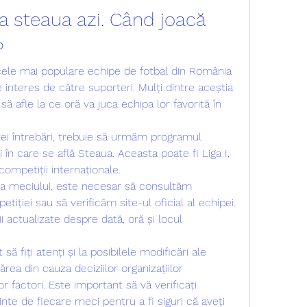
a steaua azi. Când joacă 
?
ele mai populare echipe de fotbal din România 
interes de către suporteri. Mulți dintre aceștia 
ă afle la ce oră va juca echipa lor favorită în 
i întrebări, trebuie să urmăm programul 
 în care se află Steaua. Aceasta poate fi Liga I, 
ompetiții internaționale.
 a meciului, este necesar să consultăm 
tiției sau să verificăm site-ul oficial al echipei. 
 actualizate despre dată, oră și locul 
ă fiți atenți și la posibilele modificări ale 
rea din cauza deciziilor organizațiilor 
r factori. Este important să vă verificați 
nte de fiecare meci pentru a fi siguri că aveți 