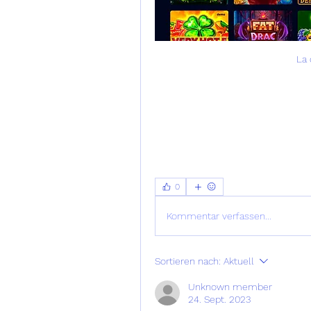
La 
0
Kommentar verfassen...
Sortieren nach:
Aktuell
Unknown member
24. Sept. 2023