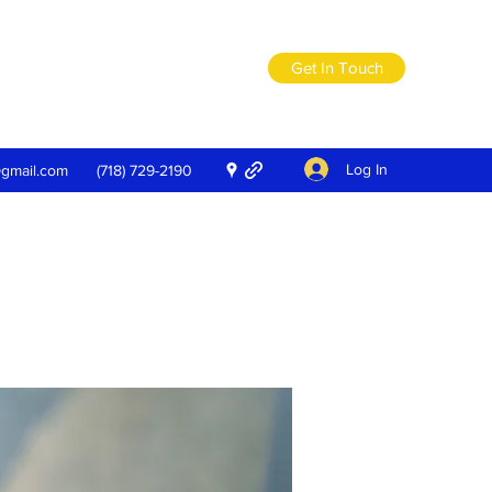
Get In Touch
Log In
@gmail.com
(718) 729-2190