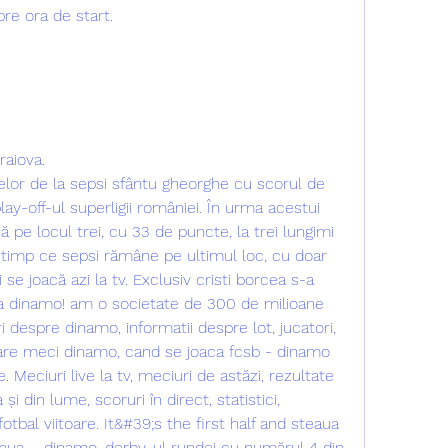
re ora de start.
raiova.
elor de la sepsi sfântu gheorghe cu scorul de 
lay-off-ul superligii româniei. În urma acestui 
că pe locul trei, cu 33 de puncte, la trei lungimi 
în timp ce sepsi rămâne pe ultimul loc, cu doar 
 se joacă azi la tv. Exclusiv cristi borcea s-a 
 la dinamo! am o societate de 300 de milioane 
i despre dinamo, informatii despre lot, jucatori, 
 are meci dinamo, cand se joaca fcsb - dinamo 
. Meciuri live la tv, meciuri de astăzi, rezultate 
i din lume, scoruri în direct, statistici, 
tbal viitoare. It&#39;s the first half and steaua 
aua – dinamo, derby-ul rundei cu numărul 4 din 