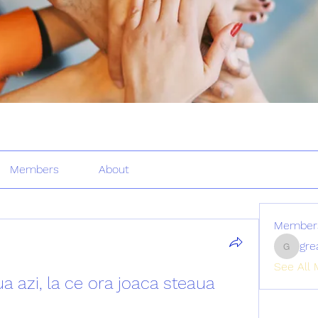
Members
About
Member
gre
greatertr
See All 
a azi, la ce ora joaca steaua 