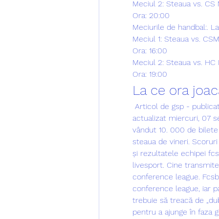
Meciul 2: Steaua vs. CS 
Ora: 20:00
Meciurile de handbal:. La
Meciul 1: Steaua vs. CS
Ora: 16:00
Meciul 2: Steaua vs. HC
Ora: 19:00
La ce ora joac
 Articol de gsp - publicat miercuri, 07 septembrie 2022 15:39 / 
actualizat miercuri, 07
vândut 10. 000 de bilete 
steaua de vineri. Scorur
și rezultatele echipei fc
livesport. Cine transmite 
conference league. Fcsb 
conference league, iar par
trebuie să treacă de „dub
pentru a ajunge în faza 