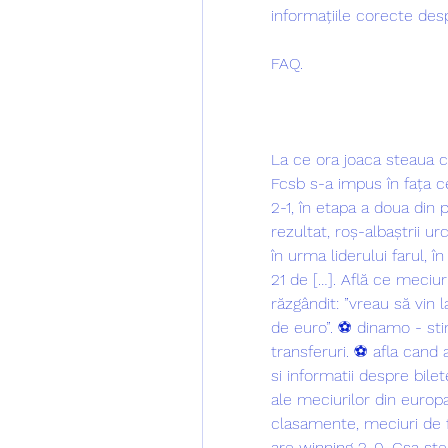
informațiile corecte desp
FAQ.
La ce ora joaca steaua c
Fcsb s-a impus în fața c
2-1, în etapa a doua din p
rezultat, roș-albaștrii ur
în urma liderului farul, 
21 de […]. Află ce meciuri
răzgândit: ”vreau să vin
de euro”. ⚽ dinamo - stir
transferuri. ⚽ afla cand
si informatii despre bilete
ale meciurilor din europa ș
clasamente, meciuri de fo
are winning 2-0. Csa ste