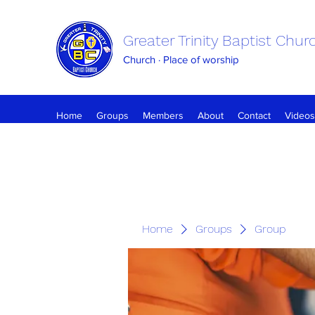
Greater Trinity Baptist Chur
Church · Place of worship
Home
Groups
Members
About
Contact
Videos
Home
Groups
Group