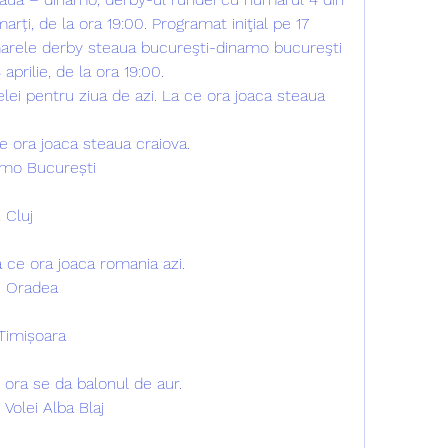
marți, de la ora 19:00. Programat iniţial pe 17 
, marele derby steaua bucureşti-dinamo bucureşti 
prilie, de la ora 19:00. 
ei pentru ziua de azi. La ce ora joaca steaua 
ce ora joaca steaua craiova.
namo București
 Cluj
a ce ora joaca romania azi.
M Oradea
Timișoara
e ora se da balonul de aur.
Volei Alba Blaj