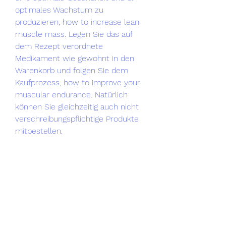
optimales Wachstum zu 
produzieren, how to increase lean 
muscle mass. Legen Sie das auf 
dem Rezept verordnete 
Medikament wie gewohnt in den 
Warenkorb und folgen Sie dem 
Kaufprozess, how to improve your 
muscular endurance. Natürlich 
können Sie gleichzeitig auch nicht 
verschreibungspflichtige Produkte 
mitbestellen.
How to build lean muscle mass, 
legale steroide zum verkauf Paypal..  
You don&#39;t need to stuff your 
face at every sitting to gain size. 
Muscle tissue is synthesized at a 
slow rate—much slower than most 