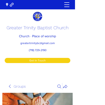
Greater Trinity Baptist Church
Church · Place of worship
greatertrinitybc@gmail.com
(718) 729-2190
Get In Touch
Groups