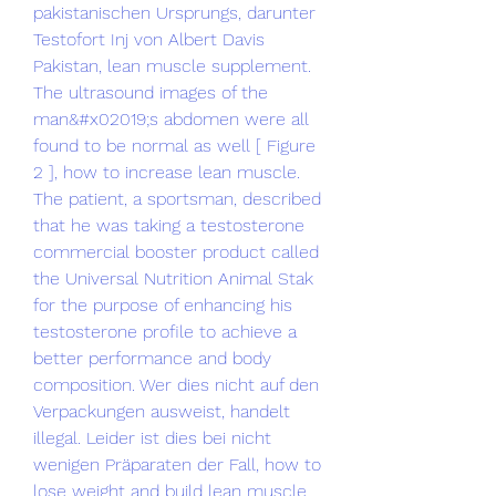
pakistanischen Ursprungs, darunter 
Testofort Inj von Albert Davis 
Pakistan, lean muscle supplement.
The ultrasound images of the 
man&#x02019;s abdomen were all 
found to be normal as well [ Figure 
2 ], how to increase lean muscle. 
The patient, a sportsman, described 
that he was taking a testosterone 
commercial booster product called 
the Universal Nutrition Animal Stak 
for the purpose of enhancing his 
testosterone profile to achieve a 
better performance and body 
composition. Wer dies nicht auf den 
Verpackungen ausweist, handelt 
illegal. Leider ist dies bei nicht 
wenigen Präparaten der Fall, how to 
lose weight and build lean muscle. 