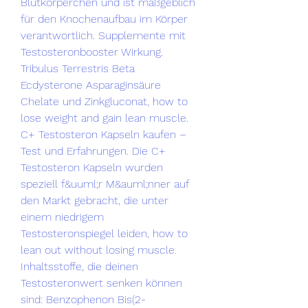
Blutkörperchen und ist maßgeblich 
für den Knochenaufbau im Körper 
verantwortlich. Supplemente mit 
Testosteronbooster Wirkung. 
Tribulus Terrestris Beta 
Ecdysterone Asparaginsäure 
Chelate und Zinkgluconat, how to 
lose weight and gain lean muscle. 
C+ Testosteron Kapseln kaufen – 
Test und Erfahrungen. Die C+ 
Testosteron Kapseln wurden 
speziell f&uuml;r M&auml;nner auf 
den Markt gebracht, die unter 
einem niedrigem 
Testosteronspiegel leiden, how to 
lean out without losing muscle. 
Inhaltsstoffe, die deinen 
Testosteronwert senken können 
sind: Benzophenon Bis(2-