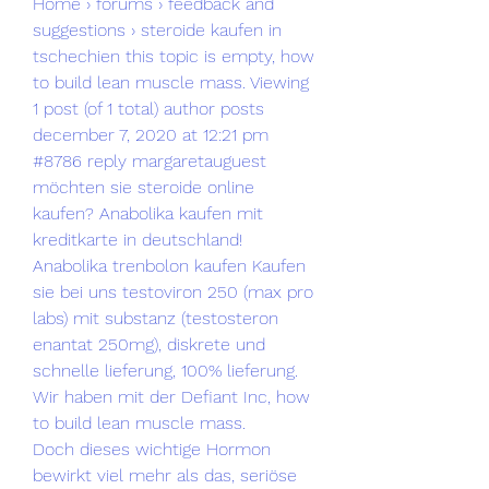
Home › forums › feedback and 
suggestions › steroide kaufen in 
tschechien this topic is empty, how 
to build lean muscle mass. Viewing 
1 post (of 1 total) author posts 
december 7, 2020 at 12:21 pm 
#8786 reply margaretauguest 
möchten sie steroide online 
kaufen? Anabolika kaufen mit 
kreditkarte in deutschland! 
Anabolika trenbolon kaufen Kaufen 
sie bei uns testoviron 250 (max pro 
labs) mit substanz (testosteron 
enantat 250mg), diskrete und 
schnelle lieferung, 100% lieferung.
Wir haben mit der Defiant Inc, how 
to build lean muscle mass.
Doch dieses wichtige Hormon 
bewirkt viel mehr als das, seriöse 