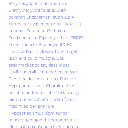
ethylhexyl)phthalat, auch als 
Diethylhexylphthalat (DEHP) 
bekannt Enzacamen, auch als 4-
Methylbenzylidencampher (4-MBC) 
bekannt Parabene Phthalate 
Polybromierte Diphenylether (PBDE) 
Polychlorierte Biphenyle (PCB) 
Triclocarban Triclosan, how to get 
lean and build muscle. Das 
erschreckende ist, dass diese 
Stoffe überall um uns herum sind. 
Diese beiden Arten sind: Primäre 
Hypogonadismus. Charakterisiert 
durch eine körperliche Verfassung, 
die zu unteraktiven Hoden führt, 
macht es der primäre 
Hypogonadismus dem Körper 
schwer, genügend Testosteron für 
eine optimale Gesundheit und ein 