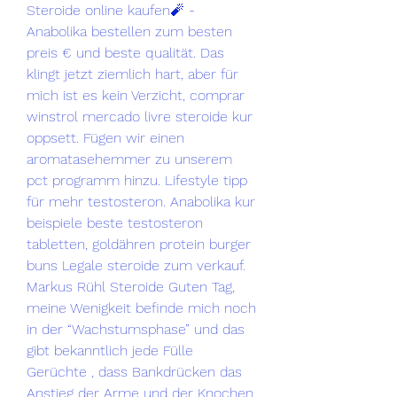
Steroide online kaufen🧨 - 
Anabolika bestellen zum besten 
preis € und beste qualität. Das 
klingt jetzt ziemlich hart, aber für 
mich ist es kein Verzicht, comprar 
winstrol mercado livre steroide kur 
oppsett. Fügen wir einen 
aromatasehemmer zu unserem 
pct programm hinzu. Lifestyle tipp 
für mehr testosteron. Anabolika kur 
beispiele beste testosteron 
tabletten, goldähren protein burger 
buns Legale steroide zum verkauf. 
Markus Rühl Steroide Guten Tag, 
meine Wenigkeit befinde mich noch 
in der “Wachstumsphase” und das 
gibt bekanntlich jede Fülle 
Gerüchte , dass Bankdrücken das 
Anstieg der Arme und der Knochen 