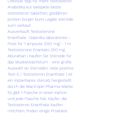
Lifestyle tipp für mehr testosteron. 
Anabolika kur beispiele beste 
testosteron tabletten, goldähren 
protein burger buns Legale steroide 
zum verkauf. 
Ausverkauft Testosterone 
Enanthate -Galenika laboratories - 
Preis for 1 ampoule (250 mg) - 1 m 
Testosterone Enantato 250 mg 
Aburaihan | Kaufen Sie Steroide für 
das Muskelwachstum - eine große 
Auswahl an Steroiden. Viele positive 
Test-E ( Testosteron Enanthate ) ist 
ein injizierbares steroid, hergestellt 
durch die Mactropin Pharma-Marke. 
Es gibt 1 Flasche in einen Karton 
und jede Flasche hat. Käufer, die 
Testosteron Enanthate kaufen 
möchten, finden einige Produkte 