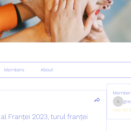
Members
About
Member
gre
greatertr
See All 
al Franței 2023, turul franței 