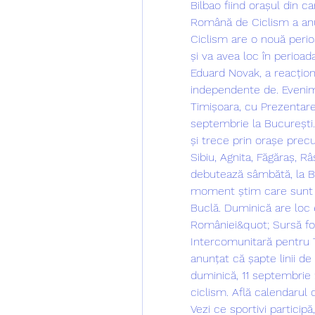
Bilbao fiind orașul din c
Română de Ciclism a anu
Ciclism are o nouă perio
și va avea loc în perioad
Eduard Novak, a reacționat
independente de. Evenim
Timișoara, cu Prezentarea
septembrie la București
și trece prin orașe prec
Sibiu, Agnita, Făgăraș, Râ
debutează sâmbătă, la Bil
moment știm care sunt ce
Buclă. Duminică are loc e
României&quot; Sursă fot
Intercomunitară pentru Tr
anunțat că șapte linii d
duminică, 11 septembrie 2
ciclism. Află calendarul 
Vezi ce sportivi particip