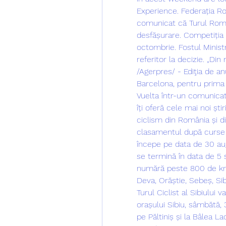
Experience. Federația Ro
comunicat că Turul Român
desfășurare. Competiția 
octombrie. Fostul Ministr
referitor la decizie. „Di
/Agerpres/ - Ediţia de anul
Barcelona, pentru prima d
Vuelta într-un comunica
îți oferă cele mai noi ști
ciclism din România și di
clasamentul după curse ș
începe pe data de 30 aug
se termină în data de 5 
numără peste 800 de km 
Deva, Orăștie, Sebeș, Sibi
Turul Ciclist al Sibiului 
orașului Sibiu, sâmbătă, 
pe Păltiniș și la Bâlea La