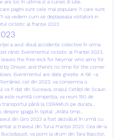
 are loc în ultima zi a cursei, 6 iulie. 
care pagini sunt cele mai populare ?i care sunt 
?i sa vedem cum se deplaseaza vizitatorii in 
ul ciclistic al franței 2023.
2023
anţei a avut două accidente colective în urma 
ost răniți. Evenimentul ciclistic al Franței 2023, 
i leaves the free-kick for Neymar who aims for 
ed by Dreyer, and there’s no time for the corner 
blows. Evenimentul are date greșite. A 56 –a 
al României, cel din 2023, va consemna o 
l va fi dat din Suceava, orașul Cetății de Scaun. 
i este numită competiția, va reuni 150 de 
ură transportul până la CERAMUS pe durata… 
 despre şpaga în Spital: „Atâta timp… 
eul din Giro 2023 a fost dezvăluit în urmă cu 
zentat și traseul din Turul Franței 2023. Cea de-a 
i Bucle&quot; va porni la drum din Țara Bascilor, 