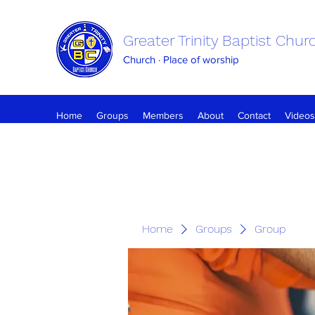
Greater Trinity Baptist Chur
Church · Place of worship
Home
Groups
Members
About
Contact
Videos
Home
Groups
Group