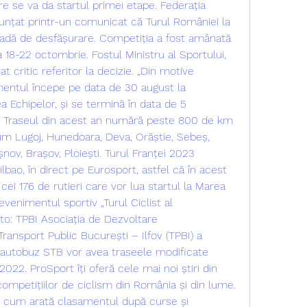
are se va da startul primei etape. Federația 
nțat printr-un comunicat că Turul României la 
adă de desfășurare. Competiția a fost amânată 
a 18-22 octombrie. Fostul Ministru al Sportului, 
 critic referitor la decizie. „Din motive 
entul începe pe data de 30 august la 
 Echipelor, și se termină în data de 5 
. Traseul din acest an numără peste 800 de km 
um Lugoj, Hunedoara, Deva, Orăștie, Sebeș, 
șnov, Brașov, Ploiești. Turul Franței 2023 
bao, în direct pe Eurosport, astfel că în acest 
i 176 de rutieri care vor lua startul la Marea 
venimentul sportiv „Turul Ciclist al 
o: TPBI Asociația de Dezvoltare 
ansport Public București – Ilfov (TPBI) a 
e autobuz STB vor avea traseele modificate 
022. ProSport îți oferă cele mai noi știri din 
competițiilor de ciclism din România și din lume. 
ă, cum arată clasamentul după curse și 