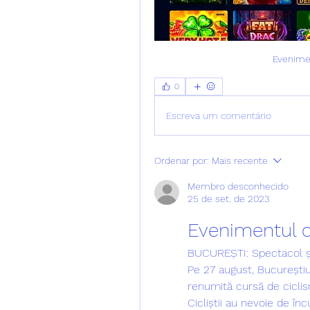
Evenimen
0
Escreva um comentário
Ordenar por:
Mais recente
Membro desconhecido
25 de set. de 2023
Evenimentul ci
BUCUREȘTI: Spectacol și 
Pe 27 august, Bucureștiu
renumită cursă de ciclism
Cicliștii au nevoie de înc