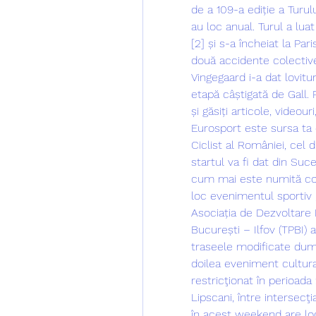
de a 109-a ediție a Turulu
au loc anual. Turul a lua
[2] și s-a încheiat la Par
două accidente colective î
Vingegaard i-a dat lovitur
etapă câștigată de Gall. P
și găsiți articole, videour
Eurosport este sursa ta de
Ciclist al României, cel
startul va fi dat din Suc
cum mai este numită comp
loc evenimentul sportiv „
Asociația de Dezvoltare 
București – Ilfov (TPBI) 
traseele modificate dumin
doilea eveniment cultural
restricţionat în perioada
Lipscani, între intersecţi
în acest weekend are lo