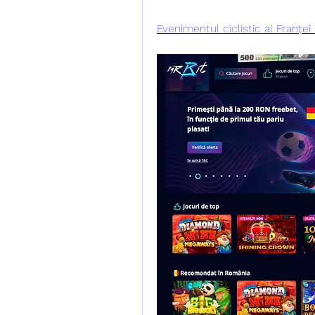
Evenimentul ciclistic al Franțe