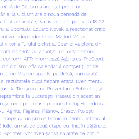
mână de Ciclism a anunțat printr-un 
iei la Ciclism are o nouă perioadă de 
a fost amânată și va avea loc în perioada 18-22 
u al Sportului, Eduard Novak, a reacționat critic 
n motive independente de. Madrid, 24 ian 
 viitor a Turului ciclist al Spaniei va pleca din 
ată din 1962, au anunţat luni organizatorii 
t, conform AFP, informează Agerpres. ProSport 
ri din ciclism. Află calendarul competițiilor de 
n lume. Vezi ce sportivi participă, cum arată 
i rezultatele după fiecare etapă. Evenimentul 
ust la Timișoara, cu Prezentarea Echipelor, și 
septembrie la București. Traseul din acest an 
și trece prin orașe precum Lugoj, Hunedoara, 
u, Agnita, Făgăraș, Râșnov, Brașov, Ploiești. 
va începe cu un prolog tehnic în centrul istoric al 
3 iulie, urmat de două etape cu final în cățărare, 
c. Sprinterii vor avea șansa să arate ce pot în 