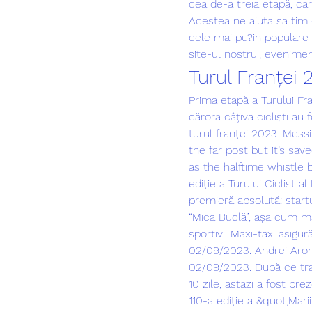
cea de-a treia etapă, care
Acestea ne ajuta sa tim 
cele mai pu?in populare 
site-ul nostru., eveniment
Turul Franței 
Prima etapă a Turului Fr
cărora câțiva cicliști au f
turul franței 2023. Mess
the far post but it’s sav
as the halftime whistle 
ediție a Turului Ciclist 
premieră absolută: startu
“Mica Buclă”, așa cum ma
sportivi. Maxi-taxi asig
02/09/2023. Andrei Aron,
02/09/2023. După ce tras
10 zile, astăzi a fost pre
110-a ediție a &quot;Mari