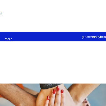
ch
greatertrinitybc
More