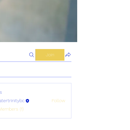
Join
s
atertrinitybc
Follow
initybc
Members (1)