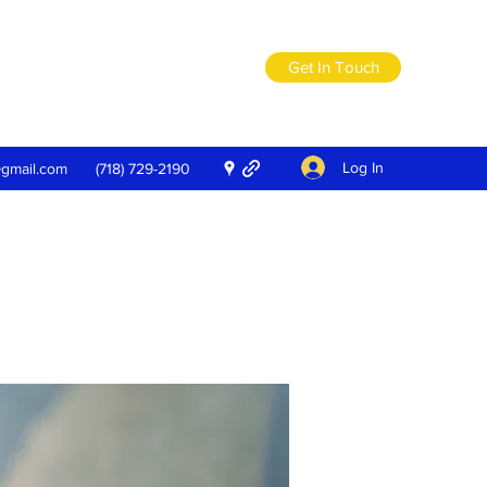
Get In Touch
Log In
@gmail.com
(718) 729-2190