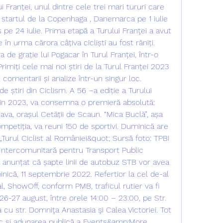
i Franței, unul dintre cele trei mari tururi care 
t startul de la Copenhaga , Danemarca pe 1 iulie 
is pe 24 iulie. Prima etapă a Turului Franţei a avut 
n urma cărora câțiva cicliști au fost răniți. 
a de grație lui Pogacar în Turul Franței, într-o 
rimiți cele mai noi știri de la Turul Franței 2023 
i, comentarii și analize într-un singur loc. 
 știri din Ciclism. A 56 –a ediție a Turului 
 din 2023, va consemna o premieră absolută: 
eava, orașul Cetății de Scaun. “Mica Buclă”, așa 
etiția, va reuni 150 de sportivi. Duminică are 
Turul Ciclist al României&quot; Sursă foto: TPBI 
Intercomunitară pentru Transport Public 
a anunțat că șapte linii de autobuz STB vor avea 
ică, 11 septembrie 2022. Refertior la cel de-al 
, ShowOff, conform PMB, traficul rutier va fi 
 26-27 august, între orele 14:00 – 23:00, pe Str. 
a cu str. Domniţa Anastasia şi Calea Victoriei. Tot 
c și adunarea publică a Events&amp;More 