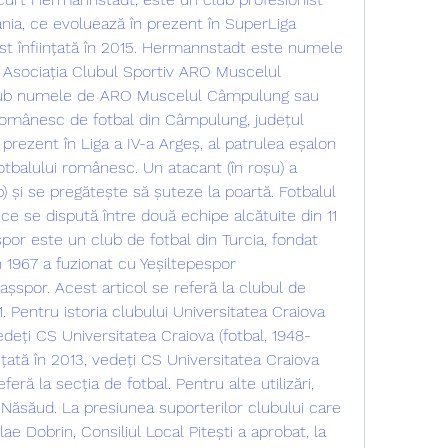
nia, ce evoluează în prezent în SuperLiga 
ost înființată în 2015. Hermannstadt este numele 
. Asociația Clubul Sportiv ARO Muscelul 
ub numele de ARO Muscelul Câmpulung sau 
românesc de fotbal din Câmpulung, județul 
prezent în Liga a IV-a Argeș, al patrulea eșalon 
fotbalului românesc. Un atacant (în roșu) a 
b) și se pregătește să șuteze la poartă. Fotbalul 
e se dispută între două echipe alcătuite din 11 
spor este un club de fotbal din Turcia, fondat 
n 1967 a fuzionat cu Yeșiltepespor 
așspor. Acest articol se referă la clubul de 
. Pentru istoria clubului Universitatea Craiova 
vedeți CS Universitatea Craiova (fotbal, 1948-
nțată în 2013, vedeți CS Universitatea Craiova 
feră la secția de fotbal. Pentru alte utilizări, 
-Năsăud. La presiunea suporterilor clubului care 
lae Dobrin, Consiliul Local Pitești a aprobat, la 