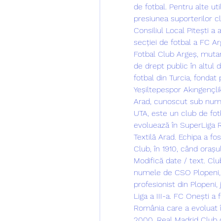
de fotbal. Pentru alte uti
presiunea suporterilor cl
Consiliul Local Pitești a 
secției de fotbal a FC Ar
Fotbal Club Argeș, mutar
de drept public în altul 
fotbal din Turcia, fondat 
Yeșiltepespor Akıngençli
Arad, cunoscut sub nume
UTA, este un club de fotb
evoluează în SuperLiga R
Textilă Arad. Echipa a fo
Club, în 1910, când orașu
Modifică date / text. Cl
numele de CSO Plopeni, s
profesionist din Plopeni,
Liga a III-a. FC Onești a 
România care a evoluat în
2000. Real Madrid Club de