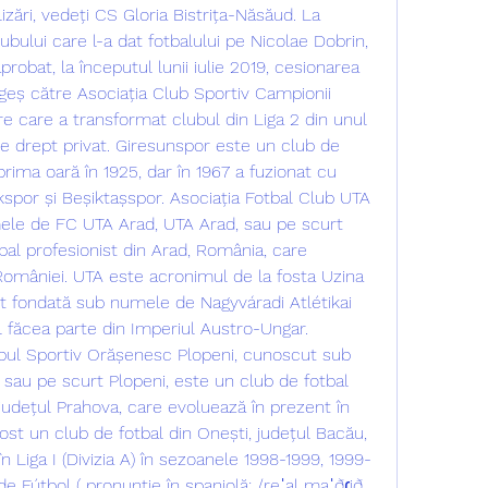
lizări, vedeți CS Gloria Bistrița-Năsăud. La 
ubului care l-a dat fotbalului pe Nicolae Dobrin, 
aprobat, la începutul lunii iulie 2019, cesionarea 
geș către Asociația Club Sportiv Campionii 
e care a transformat clubul din Liga 2 din unul 
de drept privat. Giresunspor este un club de 
prima oară în 1925, dar în 1967 a fuzionat cu 
kspor și Beșiktașspor. Asociația Fotbal Club UTA 
le de FC UTA Arad, UTA Arad, sau pe scurt 
al profesionist din Arad, România, care 
omâniei. UTA este acronimul de la fosta Uzina 
st fondată sub numele de Nagyváradi Atlétikai 
l făcea parte din Imperiul Austro-Ungar. 
ubul Sportiv Orășenesc Plopeni, cunoscut sub 
au pe scurt Plopeni, este un club de fotbal 
 județul Prahova, care evoluează în prezent în 
fost un club de fotbal din Onești, județul Bacău, 
 Liga I (Divizia A) în sezoanele 1998-1999, 1999-
 Fútbol ( pronunție în spaniolă: /reˈal maˈðɾið 