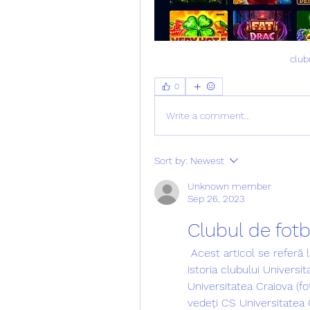
club
0
Write a comment...
Sort by:
Newest
Unknown member
Sep 26, 2023
Clubul de fotb
 Acest articol se referă la clubul de fotbal format în anul 1991. Pentru 
istoria clubului Universit
Universitatea Craiova (fot
vedeți CS Universitatea C