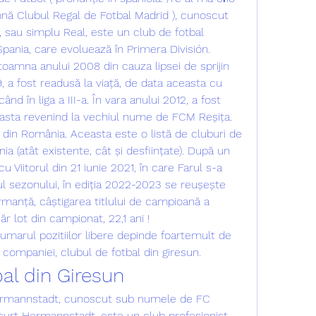
mnă Clubul Regal de Fotbal Madrid ), cunoscut 
 sau simplu Real, este un club de fotbal 
Spania, care evoluează în Primera División. 
 toamna anului 2008 din cauza lipsei de sprijin 
9, a fost readusă la viață, de data aceasta cu 
nd în liga a III-a. În vara anului 2012, a fost 
asta revenind la vechiul nume de FCM Reșița. 
l din România. Aceasta este o listă de cluburi de 
a (atât existente, cât și desființate). După un 
 Viitorul din 21 iunie 2021, în care Farul s-a 
lul sezonului, în ediția 2022-2023 se reușește 
anță, câștigarea titlului de campioană a 
r lot din campionat, 22,1 ani ! 
umarul pozitiilor libere depinde foartemult de 
 companiei, clubul de fotbal din giresun.
al din Giresun
ermannstadt, cunoscut sub numele de FC 
urt Hermannstadt, este un club profesionist 