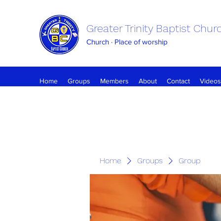
Greater Trinity Baptist Chur
Church · Place of worship
Home
Groups
Members
About
Contact
Videos
Home
Groups
Group