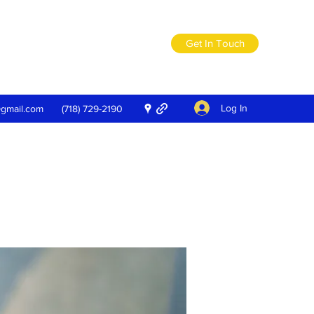
Get In Touch
Log In
@gmail.com
(718) 729-2190