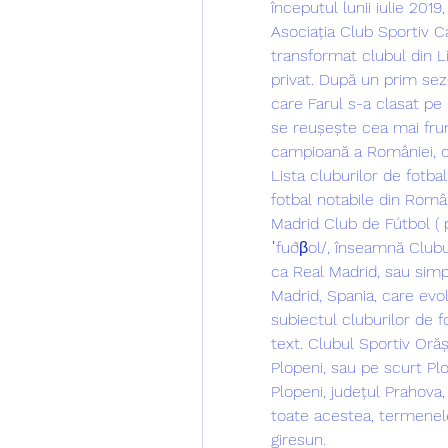
începutul lunii iulie 201
Asociația Club Sportiv C
transformat clubul din Li
privat. După un prim sezon
care Farul s-a clasat pe 
se reușește cea mai frum
campioană a României, cu 
Lista cluburilor de fotba
fotbal notabile din Români
Madrid Club de Fútbol ( p
ˈfuðβol/, înseamnă Clubu
ca Real Madrid, sau simpl
Madrid, Spania, care evo
subiectul cluburilor de f
text. Clubul Sportiv Or
Plopeni, sau pe scurt Plo
Plopeni, județul Prahova, 
toate acestea, termenele 
giresun.