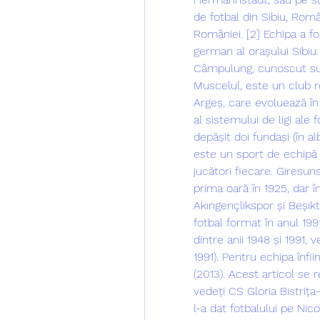
de fotbal din Sibiu, Româ
României. [2] Echipa a f
german al orașului Sibiu
Câmpulung, cunoscut s
Muscelul, este un club 
Argeș, care evoluează în 
al sistemului de ligi ale 
depășit doi fundași (în al
este un sport de echipă c
jucători fiecare. Giresun
prima oară în 1925, dar î
Akıngençlikspor și Beșikt
fotbal format în anul 1991
dintre anii 1948 și 1991, 
1991). Pentru echipa înfii
(2013). Acest articol se re
vedeți CS Gloria Bistrița
l-a dat fotbalului pe Nico