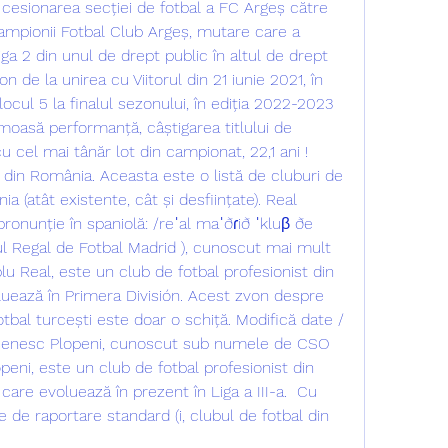
9, cesionarea secției de fotbal a FC Argeș către 
ampionii Fotbal Club Argeș, mutare care a 
ga 2 din unul de drept public în altul de drept 
 de la unirea cu Viitorul din 21 iunie 2021, în 
locul 5 la finalul sezonului, în ediția 2022-2023 
oasă performanță, câștigarea titlului de 
cel mai tânăr lot din campionat, 22,1 ani ! 
l din România. Aceasta este o listă de cluburi de 
a (atât existente, cât și desființate). Real 
ronunție în spaniolă: /reˈal maˈðɾið ˈkluβ ðe 
l Regal de Fotbal Madrid ), cunoscut mai mult 
u Real, este un club de fotbal profesionist din 
luează în Primera División. Acest zvon despre 
otbal turcești este doar o schiță. Modifică date / 
ășenesc Plopeni, cunoscut sub numele de CSO 
peni, este un club de fotbal profesionist din 
care evoluează în prezent în Liga a III-a.  Cu 
de raportare standard (i, clubul de fotbal din 