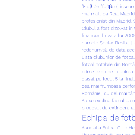
ˈkluβ ðe ˈfuðβol/, însea
mai mult ca Real Madrid,
profesionist din Madrid, 
Clubul a fost dizolvat în
financiar. În vara lui 200
numele Școlar Reșița, jucâ
redenumită, de data ace
Lista cluburilor de fotba
fotbal notabile din Români
prim sezon de la unirea cu
clasat pe locul 5 la fina
cea mai frumoasă perform
României, cu cel mai tână
Alexe explica faptul ca n
procesul de extindere al
Echipa de fotb
Asociația Fotbal Club H
Hermannstadt, sau pe sc