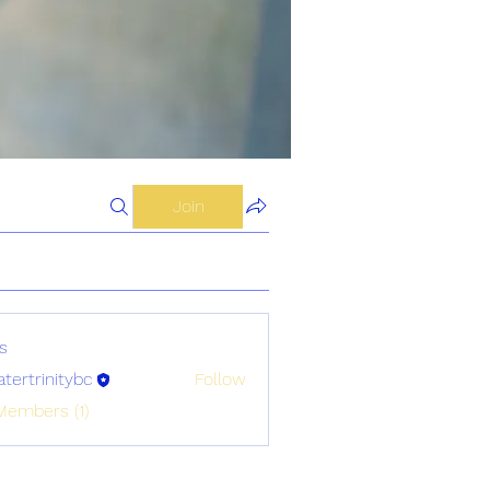
Join
s
atertrinitybc
Follow
initybc
Members (1)