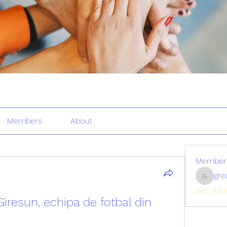
Members
About
Member
gre
greatertr
See All 
Giresun, echipa de fotbal din 