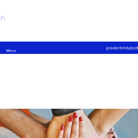
ch
greatertrinitybc
More