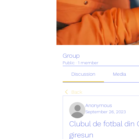
Group
Public
·
1 member
Discussion
Media
Back
Anonymous
September 26, 2023
Clubul de fotbal din 
giresun