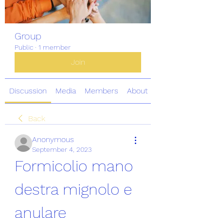
Group
Public
·
1 member
Join
Discussion
Media
Members
About
Back
Anonymous
September 4, 2023
Formicolio mano 
destra mignolo e 
anulare