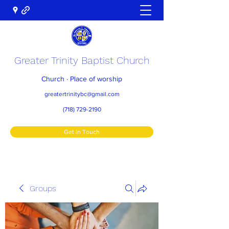
Greater Trinity Baptist Church
Church · Place of worship
greatertrinitybc@gmail.com
(718) 729-2190
Get In Touch
Groups