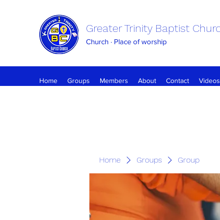
Greater Trinity Baptist Chur
Church · Place of worship
Home
Groups
Members
About
Contact
Videos
Home
Groups
Group