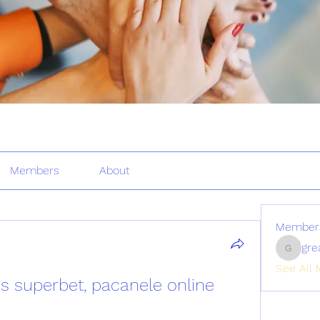
Members
About
Member
gre
greatertr
See All 
s superbet, pacanele online 