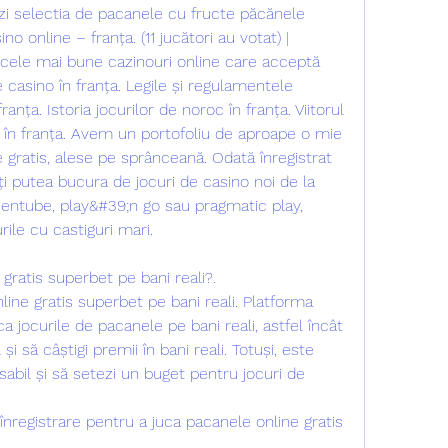
ezi selectia de pacanele cu fructe păcănele 
o online – franța. (11 jucători au votat) | 
! cele mai bune cazinouri online care acceptă 
e casino în franța. Legile și regulamentele 
franța. Istoria jocurilor de noroc în franța. Viitorul 
e în franța. Avem un portofoliu de aproape o mie 
 gratis, alese pe sprânceană. Odată înregistrat 
ți putea bucura de jocuri de casino noi de la 
entube, play&#39;n go sau pragmatic play, 
ile cu castiguri mari. 
gratis superbet pe bani reali?.
line gratis superbet pe bani reali. Platforma 
a jocurile de pacanele pe bani reali, astfel încât 
și să câștigi premii în bani reali. Totuși, este 
abil și să setezi un buget pentru jocuri de 
nregistrare pentru a juca pacanele online gratis 