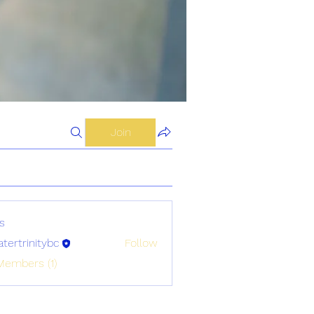
Join
s
atertrinitybc
Follow
initybc
Members (1)