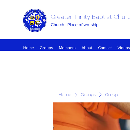
Greater Trinity Baptist Chur
Church · Place of worship
Home
Groups
Members
About
Contact
Videos
Home
Groups
Group