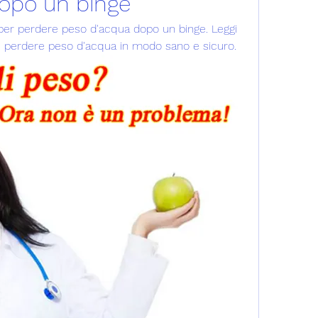
opo un binge
er perdere peso d'acqua dopo un binge. Leggi 
e perdere peso d'acqua in modo sano e sicuro.