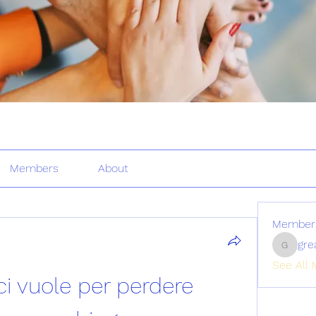
Members
About
Member
gre
greatertr
See All 
 vuole per perdere 