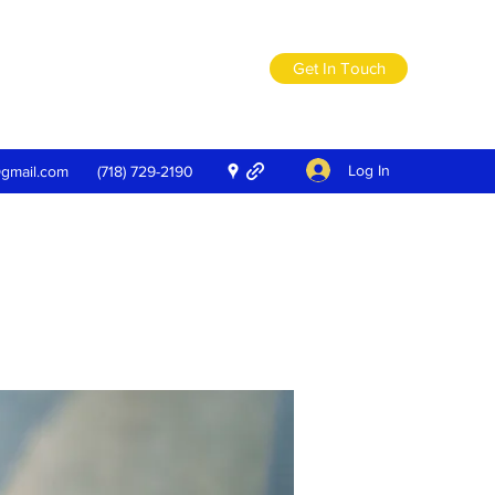
Get In Touch
Log In
@gmail.com
(718) 729-2190