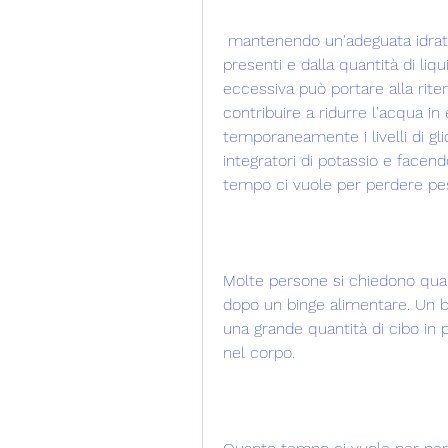
 mantenendo un'adeguata idratazione, dalla quantità di sodio e carboidrati 
presenti e dalla quantità di liqu
eccessiva può portare alla ritenzi
contribuire a ridurre l'acqua 
temporaneamente i livelli di g
integratori di potassio e facendo
tempo ci vuole per perdere pe
Molte persone si chiedono qua
dopo un binge alimentare. Un bi
una grande quantità di cibo in
nel corpo.