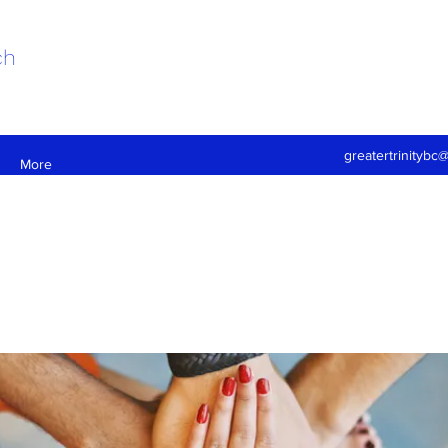
ch
greatertrinitybc
More