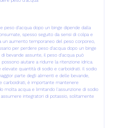
rdere peso d'acqua
e peso d'acqua dopo un binge dipende dalla 
onsumate, spesso seguito da sensi di colpa e 
a un aumento temporaneo del peso corporeo, 
essario per perdere peso d'acqua dopo un binge 
e di bevande assunte, il peso d'acqua può 
ossono aiutare a ridurre la ritenzione idrica. 
levate quantità di sodio e carboidrati. Il sodio 
ggior parte degli alimenti e delle bevande, 
 e carboidrati, è importante mantenere 
o molta acqua e limitando l'assunzione di sodio 
 assumere integratori di potassio, solitamente 