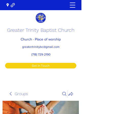
Greater Trinity Baptist Church
Church · Place of worship
greatertrinitybc@gmail.com
(718) 729-2190
Get In Touch
Groups