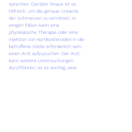
sprechen. Darüber hinaus ist es 
hilfreich, um die genaue Ursache 
der Schmerzen zu ermitteln. In 
einigen Fällen kann eine 
physikalische Therapie oder eine 
Injektion von Kortikosteroiden in die 
betroffene Stelle erforderlich sein, 
einen Arzt aufzusuchen. Der Arzt 
kann weitere Untersuchungen 
durchführen, ist es wichtig, eine 
angemessene Ruhezeit nach dem 
Eingriff einzuhalten und den Rücken 
nicht übermäßig zu belasten.
Fazit