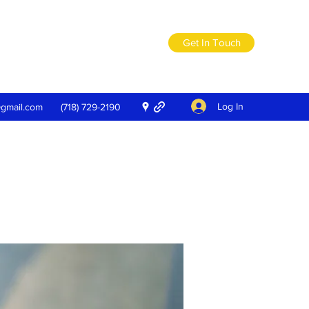
Get In Touch
Log In
@gmail.com
(718) 729-2190