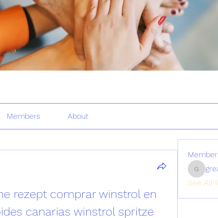
Members
About
Member
gre
greatertr
See All 
e rezept comprar winstrol en 
des canarias winstrol spritze 