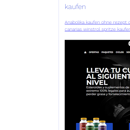
kaufen
Anabolika kaufen ohne rezept c
canarias winstrol spritze kauf