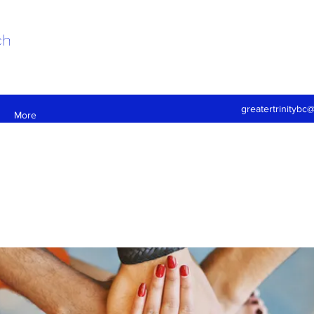
ch
greatertrinitybc
More