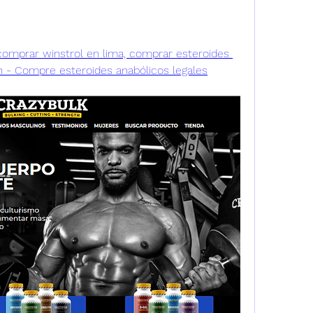
omprar winstrol en lima, comprar esteroides 
en - Compre esteroides anabólicos legales