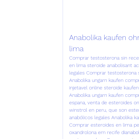
Anabolika kaufen ohn
lima
Comprar testosterona sin recet
en lima steroide anabolisant a
legales Comprar testosterona s
Anabolika ungarn kaufen compra
injetavel online steroide kaufe
Anabolika ungarn kaufen compra
espana, venta de esteroides on
winstrol en peru, que son este
anabólicos legales Anabolika k
Comprar esteroides en lima per
oxandrolona em recife dianabol