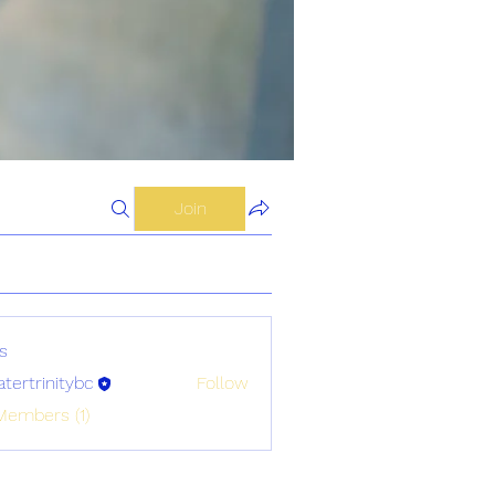
Join
s
atertrinitybc
Follow
initybc
Members (1)