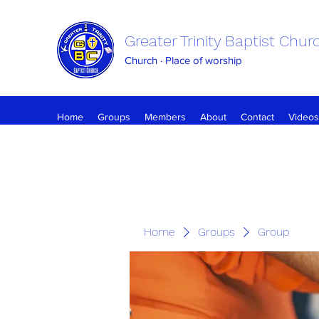
Greater Trinity Baptist Chur
Church · Place of worship
Home
Groups
Members
About
Contact
Videos
Home
Groups
Group