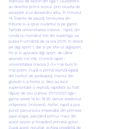
startului de sezon din liga 1. Giuleștenii 
au deschis primii scorul, prin reușita de 
excepție a lui alexandru albu, în minutul 
14. Înainte de pauză, tensiunea din 
tribune și-a spus cuvântul și pe gazon. 
Partida universitatea craiova - rapid, din 
runda cu numărul trei din superliga, va 
putea fi urmărită de la ora 20:15, în direct 
pe digi sport 1, dar și pe site-ul digisport. 
Ro și în aplicația digi sport, de către 
abonații rcs-rds. Cronică rapid - 
universitatea craiova 2-3 » mai buni în 
mai puțini. După o primă repriză egală, 
din lovituri de pedeapsă, meciul din 
giulești s-a încins și, deși au avut 
superioritate o repriză, rapidiștii au fost 
răpuși de csu craiova. 01/11/2021 liga i 
game week 14 ko 19:30. Venue stadionul 
orăşenesc (mioveni). Astfel, rapid a pus 
punct parcursului impecabil din primele 
șase etape, pierzând primul meci din 
acest sezon și încasând primele goluri. 
După acest rezultat, echipa pregătită de 