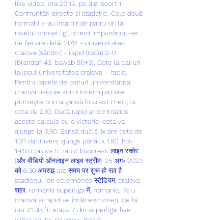
live video, ora 20:15, pe digi sport 1. 
Confruntări directe și statistici. Cele două 
formații s-au întâlnit de patru ori la 
nivelul primei ligi, oltenii impunându-se 
de fiecare dată. 2014 - universitatea 
craiova (săndoi) - rapid (rada) 2-0 
(brandan 43, bawab 90+3). Cote la pariuri 
la jocul universitatea craiova – rapid. 
Pentru casele de pariuri universitatea 
craiova trebuie socotită echipa care 
primeşte prima şansă în acest meci, la 
cota de 2,10. Dacă rapid ar contrazice 
aceste calcule cu o victorie, cota va 
ajunge la 3,90. Şansă dublă 1x are cota de 
1,30 dar invers ajunge până la 1,80. Fcu 
1948 craiova fc rapid bucurești लाइव स्कोर 
(और वीडियो ऑनलाइन लाइव स्ट्रीम) 25 अग॰ 2023 
को 6:30 अपराह्न utc समय पर शुरू हो रहा है 
stadionul ion oblemenco स्टेडियम, craiova 
शहर, romania superliga में, romania. Fc u 
craiova și rapid se întâlnesc vineri, de la 
ora 21:30, în etapa 7 din superliga, live 
video online pe www. Rapid – 