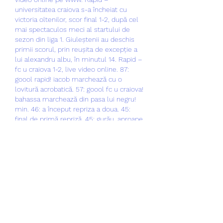
universitatea craiova s-a încheiat cu 
victoria oltenilor, scor final 1-2, după cel 
mai spectaculos meci al startului de 
sezon din liga 1. Giuleștenii au deschis 
primii scorul, prin reușita de excepție a 
lui alexandru albu, în minutul 14. Rapid – 
fc u craiova 1-2, live video online. 87: 
goool rapid! iacob marchează cu o 
lovitură acrobatică. 57: goool fc u craiova! 
bahassa marchează din pasa lui negru! 
min. 46: a început repriza a doua. 45: 
final de primă repriză. 45: gurău, aproape 
să fie surprins de șutul lui emmers. 
Universitatea craiova a învins-o pe rapid, 
scor 3-1, în runda a 4-a din play-off-ul din 
superliga, iar partida a putut fi urmărită în 
format live video online pe www. Meciul 
a fost transmis la tv pe digi sport, prima 
sport și orange sport. Vezi aici video cu 
cele mai importante faze! universitatea 
craiova – rapid 3-1. 
Motivație și pasiune pe teren. Rapid 