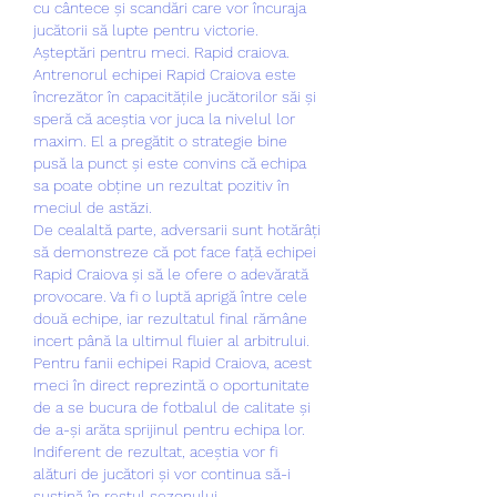
cu cântece și scandări care vor încuraja 
jucătorii să lupte pentru victorie.
Așteptări pentru meci. Rapid craiova.
Antrenorul echipei Rapid Craiova este 
încrezător în capacitățile jucătorilor săi și 
speră că aceștia vor juca la nivelul lor 
maxim. El a pregătit o strategie bine 
pusă la punct și este convins că echipa 
sa poate obține un rezultat pozitiv în 
meciul de astăzi.
De cealaltă parte, adversarii sunt hotărâți 
să demonstreze că pot face față echipei 
Rapid Craiova și să le ofere o adevărată 
provocare. Va fi o luptă aprigă între cele 
două echipe, iar rezultatul final rămâne 
incert până la ultimul fluier al arbitrului.
Pentru fanii echipei Rapid Craiova, acest 
meci în direct reprezintă o oportunitate 
de a se bucura de fotbalul de calitate și 
de a-și arăta sprijinul pentru echipa lor. 
Indiferent de rezultat, aceștia vor fi 
alături de jucători și vor continua să-i 
susțină în restul sezonului.