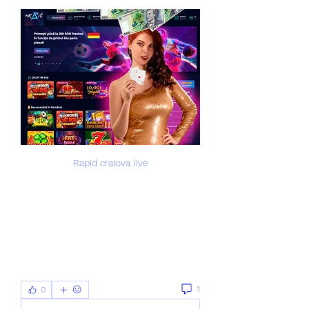
Rapid craiova live
1
0