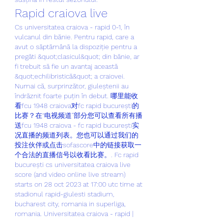
Rapid craiova live
Cs universitatea craiova - rapid 0-1, în 
vulcanul din bănie. Pentru rapid, care a 
avut o săptămână la dispoziție pentru a 
pregăti &quot;clasicul&quot; din bănie, ar 
fi trebuit să fie un avantaj această 
&quot;echilibristică&quot; a craiovei. 
Numai că, surprinzător, giuleștenii au 
îndrăznit foarte puțin în debut. 哪里能收
看fcu 1948 craiova对fc rapid bucurești的
比赛？在“电视频道”部分您可以查看所有播
送fcu 1948 craiova - fc rapid bucurești实
况直播的频道列表。您也可以通过我们的
投注伙伴或点击sofascore中的链接获取一
个合法的直播信号以收看比赛。. Fc rapid 
bucurești cs universitatea craiova live 
score (and video online live stream) 
starts on 28 oct 2023 at 17:00 utc time at 
stadionul rapid-giulesti stadium, 
bucharest city, romania in superliga, 
romania. Universitatea craiova - rapid | 