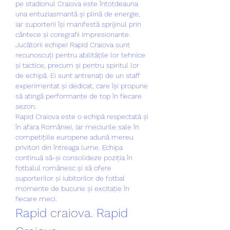
pe stadionul Craiova este întotdeauna 
una entuziasmantă și plină de energie, 
iar suporterii își manifestă sprijinul prin 
cântece și coregrafii impresionante.
Jucătorii echipei Rapid Craiova sunt 
recunoscuți pentru abilitățile lor tehnice 
și tactice, precum și pentru spiritul lor 
de echipă. Ei sunt antrenați de un staff 
experimentat și dedicat, care își propune 
să atingă performanțe de top în fiecare 
sezon.
Rapid Craiova este o echipă respectată și 
în afara României, iar meciurile sale în 
competițiile europene adună mereu 
privitori din întreaga lume. Echipa 
continuă să-și consolideze poziția în 
fotbalul românesc și să ofere 
suporterilor și iubitorilor de fotbal 
momente de bucurie și excitație în 
fiecare meci.
Rapid craiova. Rapid 