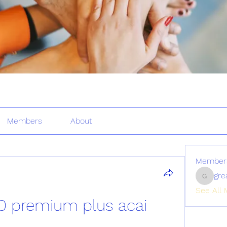
Members
About
Member
gre
greatertr
See All 
0 premium plus acai 