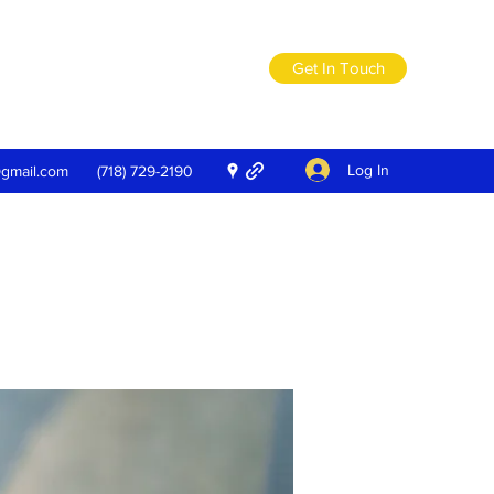
Get In Touch
Log In
@gmail.com
(718) 729-2190