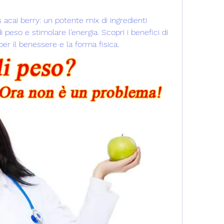
cai berry: un potente mix di ingredienti 
i peso e stimolare l'energia. Scopri i benefici di 
er il benessere e la forma fisica.