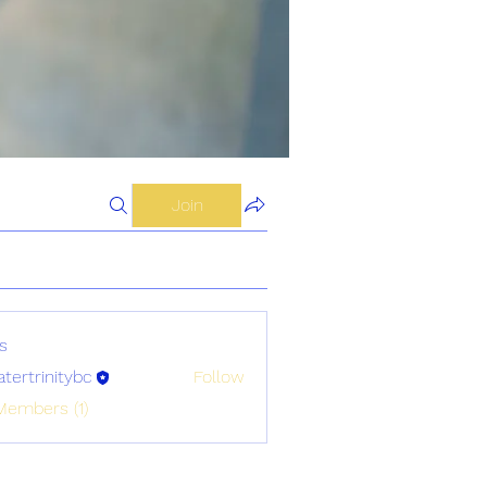
Join
s
atertrinitybc
Follow
initybc
Members (1)