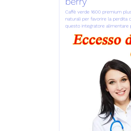
berry
Caffè verde 1600 premium plus a
naturali per favorire la perdita d
questo integratore alimentare p