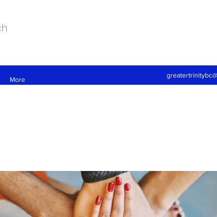
ch
greatertrinitybc
More