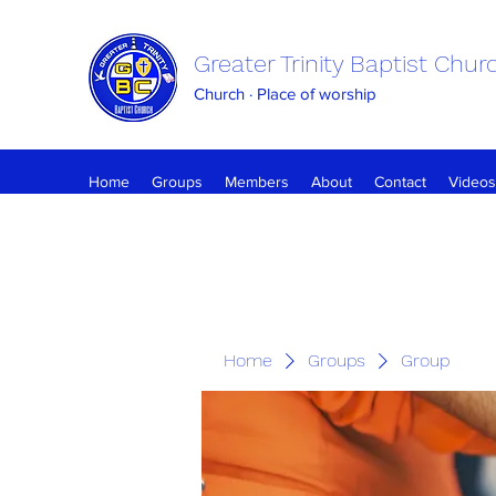
Greater Trinity Baptist Chur
Church · Place of worship
Home
Groups
Members
About
Contact
Videos
Home
Groups
Group