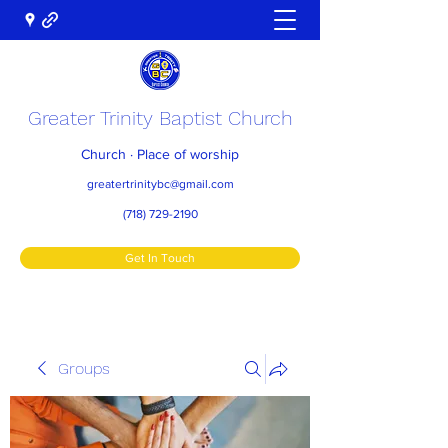
Greater Trinity Baptist Church
Church · Place of worship
greatertrinitybc@gmail.com
(718) 729-2190
Get In Touch
Groups