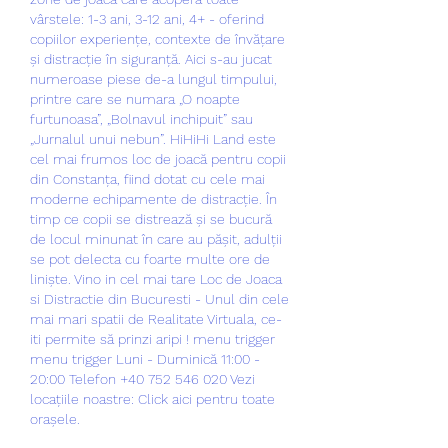
vârstele: 1-3 ani, 3-12 ani, 4+ - oferind 
copiilor experiențe, contexte de învățare 
și distracție în siguranță. Aici s-au jucat 
numeroase piese de-a lungul timpului, 
printre care se numara „O noapte 
furtunoasa”, „Bolnavul inchipuit” sau 
„Jurnalul unui nebun”. HiHiHi Land este 
cel mai frumos loc de joacă pentru copii 
din Constanța, fiind dotat cu cele mai 
moderne echipamente de distracție. În 
timp ce copii se distrează și se bucură 
de locul minunat în care au pășit, adulții 
se pot delecta cu foarte multe ore de 
liniște. Vino in cel mai tare Loc de Joaca 
si Distractie din Bucuresti - Unul din cele 
mai mari spatii de Realitate Virtuala, ce-
iti permite să prinzi aripi ! menu trigger 
menu trigger Luni - Duminică 11:00 - 
20:00 Telefon +40 752 546 020 Vezi 
locațiile noastre: Click aici pentru toate 
orașele. 