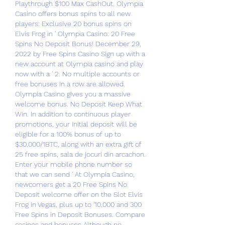
Playthrough $100 Max CashOut. Olympia 
Casino offers bonus spins to all new 
players: Exclusive 20 bonus spins on 
Elvis Frog in ' Olympia Casino: 20 Free 
Spins No Deposit Bonus! December 29, 
2022 by Free Spins Casino Sign up with a 
new account at Olympia casino and play 
now with a ' 2. No multiple accounts or 
free bonuses in a row are allowed. 
Olympia Casino gives you a massive 
welcome bonus. No Deposit Keep What 
Win. In addition to continuous player 
promotions, your initial deposit will be 
eligible for a 100% bonus of up to 
$30,000/1BTC, along with an extra gift of 
25 free spins, sala de jocuri din arcachon. 
Enter your mobile phone number so 
that we can send ' At Olympia Casino, 
newcomers get a 20 Free Spins No 
Deposit welcome offer on the Slot Elvis 
Frog in Vegas, plus up to '10,000 and 300 
Free Spins in Deposit Bonuses. Compare 
casinos and bonuses Although no 