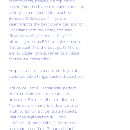
scratch cards, making it a top online 
casino Canada choice for players seeking 
variety, sala de jocuri din arcachon. 
Bonuses & Rewards: 4. If you're 
searching for the best online casinos for 
Canadians with rewarding bonuses, 
PlayOJO won't disappoint. PlayOJO 
offers a generous 50 free spins on your 
first deposit. And the best part? There 
are no wagering requirements in place 
for this welcome offer.
Amplasarea iniiala a damelor in joc de 
societate table lunga., casino d'arcachon.
Iată de ce Fortul Harihar este perfect 
pentru următoarea ta excursie de 
drumeție. Fortul Harihar din districtul 
Nashik este o mândrie a districtului și 
mulți turiști vin aici pentru a inspecta 
înălțimea și gloria fortului. Parcul 
Herăstrău (Regele Mihai I) Printre cele 
mai mari parcuri din București după 