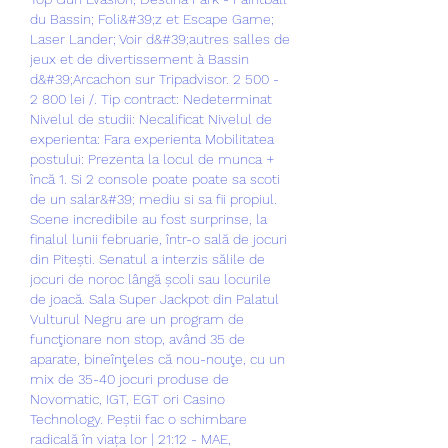
du Bassin; Foli&#39;z et Escape Game; 
Laser Lander; Voir d&#39;autres salles de 
jeux et de divertissement à Bassin 
d&#39;Arcachon sur Tripadvisor. 2 500 - 
2 800 lei /. Tip contract: Nedeterminat 
Nivelul de studii: Necalificat Nivelul de 
experienta: Fara experienta Mobilitatea 
postului: Prezenta la locul de munca + 
încă 1. Si 2 console poate poate sa scoti 
de un salar&#39; mediu si sa fii propiul. 
Scene incredibile au fost surprinse, la 
finalul lunii februarie, într-o sală de jocuri 
din Pitești. Senatul a interzis sălile de 
jocuri de noroc lângă școli sau locurile 
de joacă. Sala Super Jackpot din Palatul 
Vulturul Negru are un program de 
funcţionare non stop, având 35 de 
aparate, bineînţeles că nou-nouţe, cu un 
mix de 35-40 jocuri produse de 
Novomatic, IGT, EGT ori Casino 
Technology. Peștii fac o schimbare 
radicală în viața lor | 21:12 - MAE, 