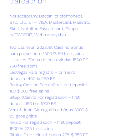
d'arcachon
Noi acceptăm: Bitcoin, criptomonedă 
BTC, LTC, ETH, VISA, Mastercard, Maestro, 
Skrill, Neteller, Paysafecard, Zimpler, 
INSTADEBIT, Webmoney<br>
Top Cazinouri 2023Jet Cassino Bônus 
para pagamento 1500 % 50 free spins
Histakes Bônus de boas-vindas 1500 R$ 
750 free spins
LeoVegas Para registro + primeiro 
depósito 450 % 250 FS
Bodog Cassino Sem bônus de depósito 
100 $ 300 free spins
BitSpinCasino For registration + first 
deposit 150 btc 1000 FS
Vera & John Giros grátis e bônus 3000 $ 
25 giros grátis
Rivalo For registration + first deposit 
1500 % 225 free spins
Bitslot Free spins & bonus 225 $ 350 FS