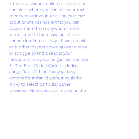
It features various online casino games 
and slots where you can use your real 
money to test your luck. The best part 
about online casinos is that you can 
access them from anywhere in the 
world, provided you have an internet 
connection. You no longer have to deal 
with other players hovering over a table 
or struggle to find a seat at your 
favourite money casino games. Number 
1 - The Best Online Casino in India - 
JungleRaja. With so many gaming 
options for Indian players, it could be 
tricky to select particular game 
providers. However, after reviewing the 
available legal online casinos for Indians , 
we placed JungleRaja at the top of our 
list. If you require a site dedicated to 
meeting the needs of players from India 
in that they allow you to deposit and 
withdraw Indian Rupees, JungleRaja 
won't disappoint. It's the ideal online 