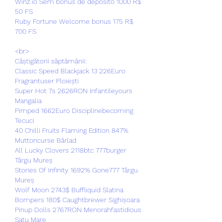
Winz.io Sem bônus de depósito 1000 R$ 
50 FS
Ruby Fortune Welcome bonus 175 R$ 
700 FS
<br>
Câștigătorii săptămânii:
Classic Speed Blackjack 13 226Euro 
Fragrantuser Ploiești 
Super Hot 7s 2626RON Infantileyours 
Mangalia 
Pimped 1662Euro Disciplinebecoming 
Tecuci 
40 Chilli Fruits Flaming Edition 847% 
Muttoncurse Bârlad 
All Lucky Clovers 2118btc 777burger 
Târgu Mureș 
Stories Of Infinity 1692% Gone777 Târgu 
Mureș 
Wolf Moon 2743$ Buffliquid Slatina 
Bompers 180$ Caughtbrewer Sighișoara 
Pinup Dolls 2767RON Menorahfastidious 
Satu Mare 