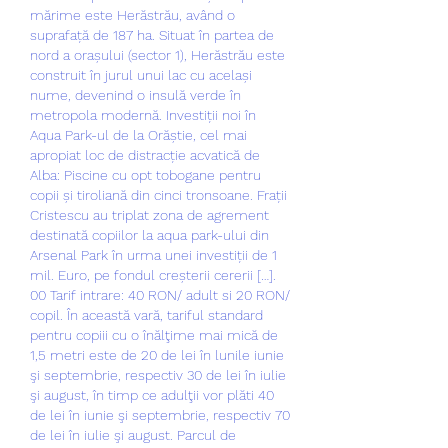
mărime este Herăstrău, având o 
suprafață de 187 ha. Situat în partea de 
nord a orașului (sector 1), Herăstrău este 
construit în jurul unui lac cu același 
nume, devenind o insulă verde în 
metropola modernă. Investiții noi în 
Aqua Park-ul de la Orăștie, cel mai 
apropiat loc de distracție acvatică de 
Alba: Piscine cu opt tobogane pentru 
copii și tiroliană din cinci tronsoane. Frații 
Cristescu au triplat zona de agrement 
destinată copiilor la aqua park-ului din 
Arsenal Park în urma unei investiții de 1 
mil. Euro, pe fondul creșterii cererii […]. 
00 Tarif intrare: 40 RON/ adult si 20 RON/ 
copil. În această vară, tariful standard 
pentru copiii cu o înălţime mai mică de 
1,5 metri este de 20 de lei în lunile iunie 
şi septembrie, respectiv 30 de lei în iulie 
şi august, în timp ce adulţii vor plăti 40 
de lei în iunie şi septembrie, respectiv 70 
de lei în iulie şi august. Parcul de 