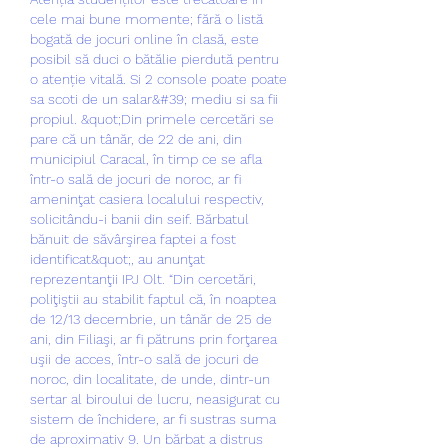
cele mai bune momente; fără o listă 
bogată de jocuri online în clasă, este 
posibil să duci o bătălie pierdută pentru 
o atenție vitală. Si 2 console poate poate 
sa scoti de un salar&#39; mediu si sa fii 
propiul. &quot;Din primele cercetări se 
pare că un tânăr, de 22 de ani, din 
municipiul Caracal, în timp ce se afla 
într-o sală de jocuri de noroc, ar fi 
ameninţat casiera localului respectiv, 
solicitându-i banii din seif. Bărbatul 
bănuit de săvârşirea faptei a fost 
identificat&quot;, au anunţat 
reprezentanţii IPJ Olt. “Din cercetări, 
poliţiştii au stabilit faptul că, în noaptea 
de 12/13 decembrie, un tânăr de 25 de 
ani, din Filiaşi, ar fi pătruns prin forţarea 
uşii de acces, într-o sală de jocuri de 
noroc, din localitate, de unde, dintr-un 
sertar al biroului de lucru, neasigurat cu 
sistem de închidere, ar fi sustras suma 
de aproximativ 9. Un bărbat a distrus 