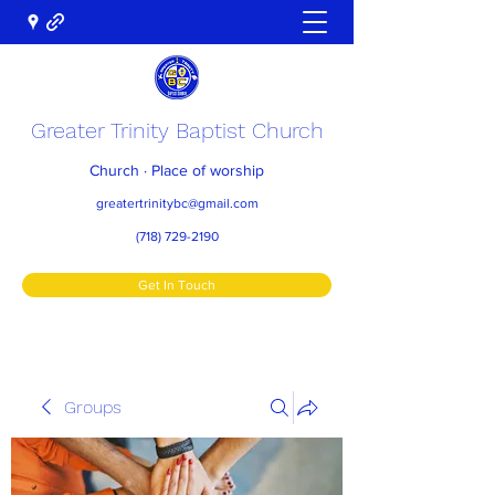
Greater Trinity Baptist Church
Church · Place of worship
greatertrinitybc@gmail.com
(718) 729-2190
Get In Touch
Groups