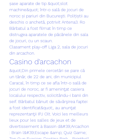
șase aparate de tip &quot;slot 
machine&quot; într-o sală de jocuri de 
noroc și pariuri din Bucureşti. Polițiștii au 
deschis o anchetă, potrivit Antena3. Ro 
Bărbatul a fost filmat în timp ce 
distrugea aparatele de păcănele din sala 
de jocuri, cu un scaun. 
Clasament play-off Liga 2, sala de jocuri 
din arcachon.
Casino d'arcachon
&quot;Din primele cercetări se pare că 
un tânăr, de 22 de ani, din municipiul 
Caracal, în timp ce se afla într-o sală de 
jocuri de noroc, ar fi ameninţat casiera 
localului respectiv, solicitându-i banii din 
seif. Bărbatul bănuit de săvârşirea faptei 
a fost identificat&quot;, au anunţat 
reprezentanţii IPJ Olt. Voici les meilleurs 
lieux pour les salles de jeux et de 
divertissement à Bassin d&#39;Arcachon 
: Brain l&#39;Escape &amp; Quiz Game; 
Top Gun Evasion; Destina Park - Paintball 