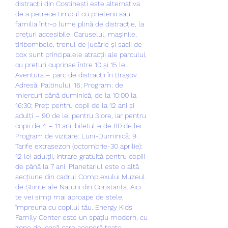
distracții din Costinești este alternativa 
de a petrece timpul cu prietenii sau 
familia într-o lume plină de distracție, la 
prețuri accesibile. Caruselul, mașinile, 
tiribombele, trenul de jucărie și sacii de 
box sunt principalele atracții ale parcului, 
cu prețuri cuprinse între 10 și 15 lei. 
Aventura – parc de distracții în Brașov. 
Adresă: Paltinului, 16; Program: de 
miercuri până duminică, de la 10:00 la 
16:30; Preț: pentru copii de la 12 ani și 
adulți – 90 de lei pentru 3 ore, iar pentru 
copii de 4 – 11 ani, biletul e de 80 de lei. 
Program de vizitare: Luni-Duminică: 9. 
Tarife extrasezon (octombrie-30 aprilie): 
12 lei adulții, intrare gratuită pentru copiii 
de până la 7 ani. Planetariul este o altă 
secțiune din cadrul Complexului Muzeul 
de Știinte ale Naturii din Constanța. Aici 
te vei simți mai aproape de stele, 
împreuna cu copilul tău. Energy Kids 
Family Center este un spațiu modern, cu 
zone de joacă care acoperă toate 