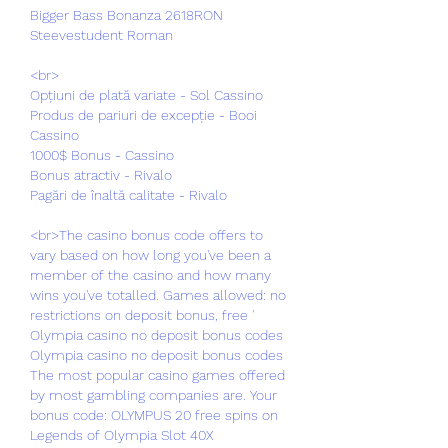
Bigger Bass Bonanza 2618RON 
Steevestudent Roman 
<br>
Opțiuni de plată variate - Sol Cassino
Produs de pariuri de excepție - Booi 
Cassino
1000$ Bonus - Cassino
Bonus atractiv - Rivalo
Pagări de înaltă calitate - Rivalo
<br>The casino bonus code offers to 
vary based on how long you've been a 
member of the casino and how many 
wins you've totalled. Games allowed: no 
restrictions on deposit bonus, free ' 
Olympia casino no deposit bonus codes 
Olympia casino no deposit bonus codes 
The most popular casino games offered 
by most gambling companies are. Your 
bonus code: OLYMPUS 20 free spins on 
Legends of Olympia Slot 40X 