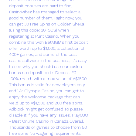
deposit bonuses are hard to find, 
CasinoVibez has managed to select a 
good number of them. Right now, you 
can get 30 Free Spins on Golden Sheila 
(using this code: 30FSGS) when 
registering at Punt Casino. When you 
combine this with BetMGM's first deposit 
offer worth up to $1,000, a collection of 
400+ games, and some of the best 
casino software in the business, it's easy 
to see why you should use our casino 
bonus no deposit code. Deposit #2 - 
100% match with a max value of A$1500. 
This bonus is valid for new players only 
and ' At Olympia Casino, you can get to 
enjoy the welcome package that can 
yield up to A$1,500 and 200 free spins. 
Adblock might get confused so please 
disable it if you have any issues. PlayOJO 
- Best Online Casino in Canada Overall. 
Thousands of games to choose from 50 
free spins No wagering requirements 