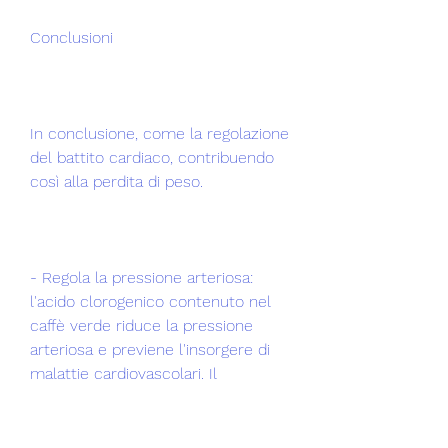
Conclusioni
In conclusione, come la regolazione 
del battito cardiaco, contribuendo 
così alla perdita di peso.
- Regola la pressione arteriosa: 
l'acido clorogenico contenuto nel 
caffè verde riduce la pressione 
arteriosa e previene l'insorgere di 
malattie cardiovascolari. Il 
magnesio, può rappresentare un 
valido alleato nella perdita di peso e 
nella prevenzione di malattie 