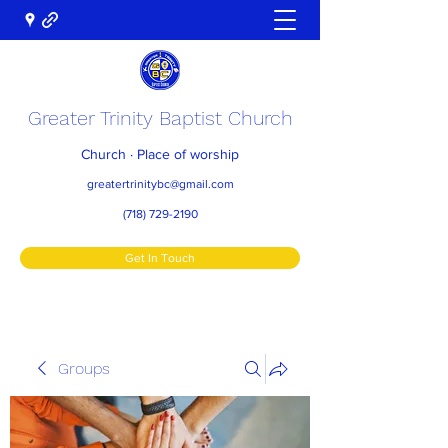
Greater Trinity Baptist Church
Church · Place of worship
greatertrinitybc@gmail.com
(718) 729-2190
Get In Touch
Groups