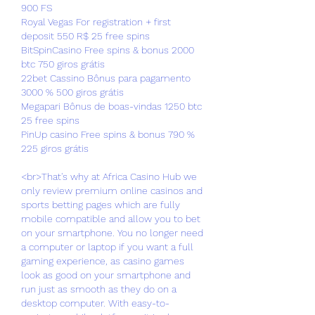
900 FS
Royal Vegas For registration + first 
deposit 550 R$ 25 free spins
BitSpinCasino Free spins & bonus 2000 
btc 750 giros grátis
22bet Cassino Bônus para pagamento 
3000 % 500 giros grátis
Megapari Bônus de boas-vindas 1250 btc 
25 free spins
PinUp casino Free spins & bonus 790 % 
225 giros grátis
<br>That's why at Africa Casino Hub we 
only review premium online casinos and 
sports betting pages which are fully 
mobile compatible and allow you to bet 
on your smartphone. You no longer need 
a computer or laptop if you want a full 
gaming experience, as casino games 
look as good on your smartphone and 
run just as smooth as they do on a 
desktop computer. With easy-to-