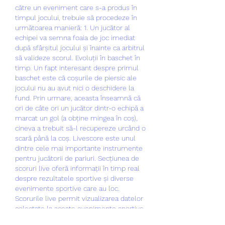
către un eveniment care s-a produs în 
timpul jocului, trebuie să procedeze în 
următoarea manieră: 1. Un jucător al 
echipei va semna foaia de joc imediat 
după sfârșitul jocului și înainte ca arbitrul 
să valideze scorul. Evoluții în baschet în 
timp. Un fapt interesant despre primul 
baschet este că coșurile de piersic ale 
jocului nu au avut nici o deschidere la 
fund. Prin urmare, aceasta înseamnă că 
ori de câte ori un jucător dintr-o echipă a 
marcat un gol (a obține mingea în coș), 
cineva a trebuit să-l recupereze urcând o 
scară până la coș. Livescore este unul 
dintre cele mai importante instrumente 
pentru jucătorii de pariuri. Secțiunea de 
scoruri live oferă informații în timp real 
despre rezultatele sportive și diverse 
evenimente sportive care au loc. 
Scorurile live permit vizualizarea datelor 
colectate la aceste evenimente sportive, 
ceea ce face aplicația foarte populară. 