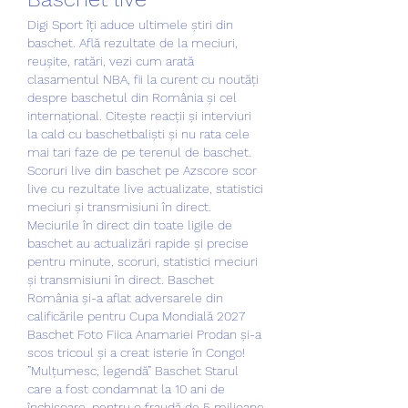
Digi Sport îți aduce ultimele știri din 
baschet. Află rezultate de la meciuri, 
reușite, ratări, vezi cum arată 
clasamentul NBA, fii la curent cu noutăți 
despre baschetul din România și cel 
internațional. Citește reacții și interviuri 
la cald cu baschetbaliști și nu rata cele 
mai tari faze de pe terenul de baschet. 
Scoruri live din baschet pe Azscore scor 
live cu rezultate live actualizate, statistici 
meciuri și transmisiuni în direct. 
Meciurile în direct din toate ligile de 
baschet au actualizări rapide și precise 
pentru minute, scoruri, statistici meciuri 
și transmisiuni în direct. Baschet 
România și-a aflat adversarele din 
calificările pentru Cupa Mondială 2027 
Baschet Foto Fiica Anamariei Prodan și-a 
scos tricoul și a creat isterie în Congo! 
”Mulțumesc, legendă” Baschet Starul 
care a fost condamnat la 10 ani de 
închisoare, pentru o fraudă de 5 milioane 