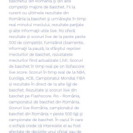
baschetul din România şi din alte 
competiţii majore de baschet. Fii la 
curent cu ultimele rezultate din 
România la baschet şi urmăreşte în timp 
real minutul meciului, rezultate parţiale 
şi alte informaţii utile live. Ro oferă 
rezultate și scoruri live de la peste peste 
500 de competiții, furnizând clsamente, 
informaţii la pauză, la sfârşitul reprizei 
meciurilor de baschet, rezultatele 
meciurilor fiind actualizate LIVE. Scoruri 
de baschet în timp real pe on Sofascore 
live score. Scoruri în timp real de la NBA, 
Euroliga, ACB, Campionatul Mondial FIBA 
și rezultate în direct de la alte ligi de 
baschet. Rezultate și scoruri live din 
baschet pe Flashscore. Ro - România, 
campionatul de baschet din România. 
Scoruri live România, campionatul de 
baschet din România + peste 500 ligi şi 
campionate de baschet. În cazul în care 
o echipă crede că interesele ei au fost 
afectate de deciziile unui oficial sau de 