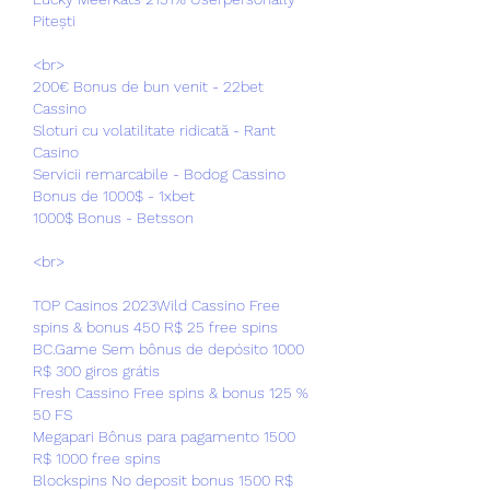
Pitești 
<br>
200€ Bonus de bun venit - 22bet 
Cassino
Sloturi cu volatilitate ridicată - Rant 
Casino
Servicii remarcabile - Bodog Cassino
Bonus de 1000$ - 1xbet
1000$ Bonus - Betsson
<br>
TOP Casinos 2023Wild Cassino Free 
spins & bonus 450 R$ 25 free spins
BC.Game Sem bônus de depósito 1000 
R$ 300 giros grátis
Fresh Cassino Free spins & bonus 125 % 
50 FS
Megapari Bônus para pagamento 1500 
R$ 1000 free spins
Blockspins No deposit bonus 1500 R$ 