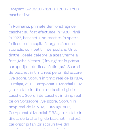
Program L-V 09:30 - 12:00, 13:00 - 17:00, 
baschet live.
În România, primele demonstrații de 
baschet au fost efectuate în 1920. Până 
în 1923, baschetul se practica în special 
în liceele din capitală, organizându-se 
sporadic competiții interșcolare. Unul 
dintre liceele celebre la acea vreme a 
fost „Mihai Viteazul”, învingător în prima 
competiție interliceană din țară. Scoruri 
de baschet în timp real pe on Sofascore 
live score. Scoruri în timp real de la NBA, 
Euroliga, ACB, Campionatul Mondial FIBA 
și rezultate în direct de la alte ligi de 
baschet. Scoruri de baschet în timp real 
pe on Sofascore live score. Scoruri în 
timp real de la NBA, Euroliga, ACB, 
Campionatul Mondial FIBA și rezultate în 
direct de la alte ligi de baschet. In oferă 
pariorilor şi fanilor scoruri live din 