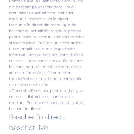
România live la Flashscore. Scoruri live 
din baschet pe Azscore scor live cu 
rezultate live actualizate, statistici 
meciuri și transmisiuni în direct. 
Meciurile în direct din toate ligile de 
baschet au actualizări rapide și precise 
pentru minute, scoruri, statistici meciuri 
și transmisiuni în direct. În acest articol 
ți-am pregătit cele mai importante 
informații despre baschet. Vom discuta 
cele mai interesante curiozități despre 
baschet, vom răspunde celor mai des 
adresate întrebări, și îți vom oferi 
totodată și cele mai bune recomandări 
de echipament de la 
#DecathlonRomania, pentru a-ți asigura 
cele mai distractive și confortabile 
meciuri.  Peste 4 milioane de utilizatori, 
baschet în direct.
Baschet în direct, 
baschet live