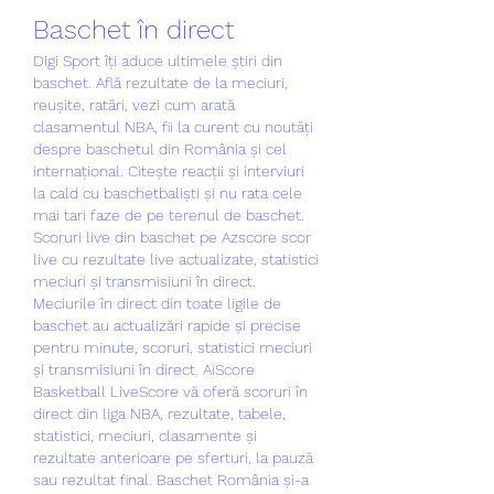
Baschet în direct
Digi Sport îți aduce ultimele știri din 
baschet. Află rezultate de la meciuri, 
reușite, ratări, vezi cum arată 
clasamentul NBA, fii la curent cu noutăți 
despre baschetul din România și cel 
internațional. Citește reacții și interviuri 
la cald cu baschetbaliști și nu rata cele 
mai tari faze de pe terenul de baschet. 
Scoruri live din baschet pe Azscore scor 
live cu rezultate live actualizate, statistici 
meciuri și transmisiuni în direct. 
Meciurile în direct din toate ligile de 
baschet au actualizări rapide și precise 
pentru minute, scoruri, statistici meciuri 
și transmisiuni în direct. AiScore 
Basketball LiveScore vă oferă scoruri în 
direct din liga NBA, rezultate, tabele, 
statistici, meciuri, clasamente și 
rezultate anterioare pe sferturi, la pauză 
sau rezultat final. Baschet România și-a 