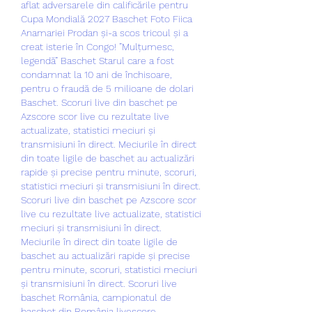
aflat adversarele din calificările pentru 
Cupa Mondială 2027 Baschet Foto Fiica 
Anamariei Prodan și-a scos tricoul și a 
creat isterie în Congo! ”Mulțumesc, 
legendă” Baschet Starul care a fost 
condamnat la 10 ani de închisoare, 
pentru o fraudă de 5 milioane de dolari 
Baschet. Scoruri live din baschet pe 
Azscore scor live cu rezultate live 
actualizate, statistici meciuri și 
transmisiuni în direct. Meciurile în direct 
din toate ligile de baschet au actualizări 
rapide și precise pentru minute, scoruri, 
statistici meciuri și transmisiuni în direct. 
Scoruri live din baschet pe Azscore scor 
live cu rezultate live actualizate, statistici 
meciuri și transmisiuni în direct. 
Meciurile în direct din toate ligile de 
baschet au actualizări rapide și precise 
pentru minute, scoruri, statistici meciuri 
și transmisiuni în direct. Scoruri live 
baschet România, campionatul de 
baschet din România livescore. 