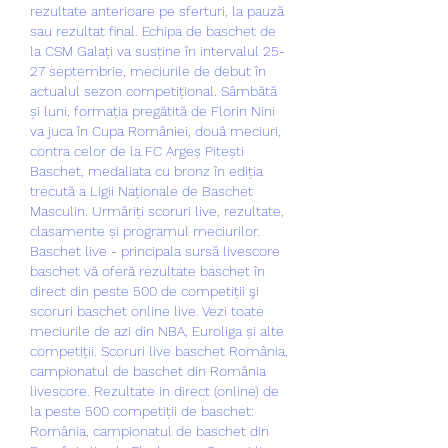
rezultate anterioare pe sferturi, la pauză 
sau rezultat final. Echipa de baschet de 
la CSM Galați va susține în intervalul 25-
27 septembrie, meciurile de debut în 
actualul sezon competițional. Sâmbătă 
și luni, formația pregătită de Florin Nini 
va juca în Cupa României, două meciuri, 
contra celor de la FC Argeș Pitești 
Baschet, medaliata cu bronz în ediția 
trecută a Ligii Naționale de Baschet 
Masculin. Urmăriți scoruri live, rezultate, 
clasamente și programul meciurilor. 
Baschet live - principala sursă livescore 
baschet vă oferă rezultate baschet în 
direct din peste 500 de competiții şi 
scoruri baschet online live. Vezi toate 
meciurile de azi din NBA, Euroliga și alte 
competiții. Scoruri live baschet România, 
campionatul de baschet din România 
livescore. Rezultate in direct (online) de 
la peste 500 competiții de baschet: 
România, campionatul de baschet din 