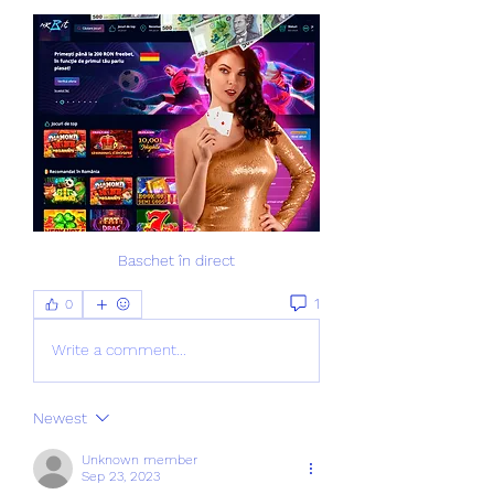
Baschet în direct
1
0
Write a comment...
Newest
Unknown member
Sep 23, 2023