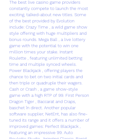
The best live casino game providers 
constantly compete to launch the most 
exciting, talked-about new titles. Some 
of the best provided by Evolution 
include: Crazy Time , a wild game show 
style offering with huge multipliers and 
bonus rounds. Mega Ball , a live lottery 
game with the potential to win one 
million times your stake. Instant 
Roulette , featuring unlimited betting 
time and multiple synced wheels. 
Power Blackjack , offering players the 
chance to bet on two initial cards and 
then triple or quadruple their wagers. 
Cash or Crash , a game show-style 
game with a high RTP of 99. First Person 
Dragon Tiger , Baccarat and Craps, 
baschet în direct. Another popular 
software supplier, NetEnt, has also fine-
tuned its range and it offers a number of 
improved games: Perfect Blackjack , 
featuring an impressive 99. Auto 
Roulette Studio , bringing Classic, Rapid 