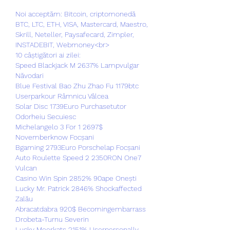
Noi acceptăm: Bitcoin, criptomonedă 
BTC, LTC, ETH, VISA, Mastercard, Maestro, 
Skrill, Neteller, Paysafecard, Zimpler, 
INSTADEBIT, Webmoney<br>
10 câștigători ai zilei:
Speed Blackjack M 2637% Lampvulgar 
Năvodari 
Blue Festival Bao Zhu Zhao Fu 1179btc 
Userparkour Râmnicu Vâlcea 
Solar Disc 1739Euro Purchasetutor 
Odorheiu Secuiesc 
Michelangelo 3 For 1 2697$ 
Novemberknow Focșani 
Bgaming 2793Euro Porschelap Focșani 
Auto Roulette Speed 2 2350RON One7 
Vulcan 
Casino Win Spin 2852% 90ape Onești 
Lucky Mr. Patrick 2846% Shockaffected 
Zalău 
Abracatdabra 920$ Becomingembarrass 
Drobeta-Turnu Severin 
Lucky Meerkats 2151% Userpersonally 