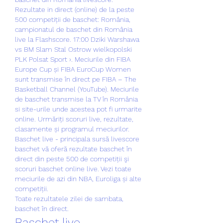
Rezultate in direct (online) de la peste 
500 competiții de baschet: România, 
campionatul de baschet din România 
live la Flashscore. 17:00 Dziki Warshawa 
vs BM Sl­am St­al Os­trow ­wielk­opols­ki 
PLK Polsat Sport ›. Meciurile din FIBA 
Europe Cup și FIBA EuroCup Women 
sunt transmise în direct pe FIBA – The 
Basketball Channel (YouTube). Meciurile 
de baschet transmise la TV în România 
si site-urile unde acestea pot fi urmarite 
online. Urmăriți scoruri live, rezultate, 
clasamente și programul meciurilor. 
Baschet live - principala sursă livescore 
baschet vă oferă rezultate baschet în 
direct din peste 500 de competiții şi 
scoruri baschet online live. Vezi toate 
meciurile de azi din NBA, Euroliga și alte 
competiții. 
Toate rezultatele zilei de sambata, 
baschet în direct.
Baschet live