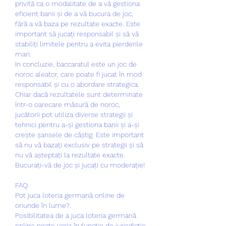
privită ca o modalitate de a vă gestiona 
eficient banii și de a vă bucura de joc, 
fără a vă baza pe rezultate exacte. Este 
important să jucați responsabil și să vă 
stabiliți limitele pentru a evita pierderile 
mari.
In concluzie, baccaratul este un joc de 
noroc aleator, care poate fi jucat în mod 
responsabil și cu o abordare strategica. 
Chiar dacă rezultatele sunt determinate 
într-o oarecare măsură de noroc, 
jucătorii pot utiliza diverse strategii și 
tehnici pentru a-și gestiona banii și a-și 
crește șansele de câștig. Este important 
să nu vă bazați exclusiv pe strategii și să 
nu vă așteptați la rezultate exacte. 
Bucurați-vă de joc și jucați cu moderație!
FAQ.
Pot juca loteria germană online de 
oriunde în lume?.
Posibilitatea de a juca loteria germană 
online poate varia în funcție de jurisdicție 