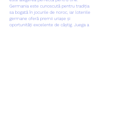
Germania este cunoscută pentru tradiția 
sa bogată în jocurile de noroc, iar loteriile 
germane oferă premii uriașe și 
oportunități excelente de câștig. Juega a 
la loteria mexicana en linea, ven y pasa 
un momento divertido apostando y 
jugando a la loteria mexicana prueba el 
juego clasico y tradicional de mexico 
desde esta web y gratis, tambien te 
damos la opción para descargarlo a tu 
celular o a tu pc. Pentru cei care nu 
sunteți obișnuiți cu extragerile loteriei 
germane, loto 6 din 49, trebuie să știți că 
sunt diferențe notabile între extragerile 
loteriei germane și a celei române, doar 
numele fiind de 6 din 49 fiind 
asemănător. 
Is baccarat random.
 There’s no need to register an account 
or download an app. You start the game 
by placing your bets and clicking “deal” in 
the game above. So is baccarat online 