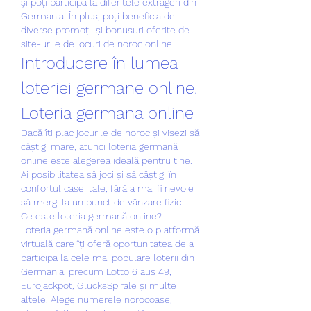
și poți participa la diferitele extrageri din 
Germania. În plus, poți beneficia de 
diverse promoții și bonusuri oferite de 
site-urile de jocuri de noroc online.
Introducere în lumea 
loteriei germane online. 
Loteria germana online
Dacă îți plac jocurile de noroc și visezi să 
câștigi mare, atunci loteria germană 
online este alegerea ideală pentru tine. 
Ai posibilitatea să joci și să câștigi în 
confortul casei tale, fără a mai fi nevoie 
să mergi la un punct de vânzare fizic.
Ce este loteria germană online?
Loteria germană online este o platformă 
virtuală care îți oferă oportunitatea de a 
participa la cele mai populare loterii din 
Germania, precum Lotto 6 aus 49, 
Eurojackpot, GlücksSpirale și multe 
altele. Alege numerele norocoase, 