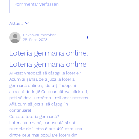
Kommentar verfassen...
Aktuell
Unknown member
25. Sept. 2023
Loteria germana online. 
Loteria germana online
Ai visat vreodată să câștigi la loterie? 
Acum ai șansa de a juca la loteria 
germană online și de a-ți îndeplini 
această dorință! Cu doar câteva click-uri, 
poți să devii următorul milionar norocos. 
Află cum să joci și să câștigi în 
continuare!
Ce este loteria germană?
Loteria germană, cunoscută și sub 
numele de "Lotto 6 aus 49", este una 
dintre cele mai populare loterii din 