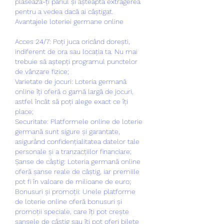
plasează-ți pariul și așteaptă extragerea 
pentru a vedea dacă ai câștigat.
Avantajele loteriei germane online
Acces 24/7: Poți juca oricând dorești, 
indiferent de ora sau locația ta. Nu mai 
trebuie să aștepți programul punctelor 
de vânzare fizice;
Varietate de jocuri: Loteria germană 
online îți oferă o gamă largă de jocuri, 
astfel încât să poți alege exact ce îți 
place;
Securitate: Platformele online de loterie 
germană sunt sigure și garantate, 
asigurând confidențialitatea datelor tale 
personale și a tranzacțiilor financiare;
Șanse de câștig: Loteria germană online 
oferă șanse reale de câștig, iar premiile 
pot fi în valoare de milioane de euro;
Bonusuri și promoții: Unele platforme 
de loterie online oferă bonusuri și 
promoții speciale, care îți pot crește 
șansele de câștig sau îți pot oferi bilete 