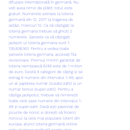
difuzare internațională în germană. Nu 
veți avea nimic de plătit; totul este 
gratuit. Numerele extrase la loteria 
germană din 12. 2017 la tragerea de 
astăzi, miercuri 12. Ca să câștigați la 
loteria germana trebuie să ghiciți 2 
numerele. Șansele ca să câștigați 
jackpot-ul loteria germana sunt 1: 
139,838,160. Pentru a vedea toate 
șansele loteria germana, accesați fila 
revisionare. Premiul minim garantat de 
loteria nemțească 6/49 este de 1 milion 
de euro. Există 9 categorii de câștig și se 
extrag 6 numere din intervalul 1-49, apoi 
un al șaptelea număr (zusatz-zahl) și un 
numar bonus (super-zahl). Pentru a 
câștiga jackpotul, trebuie să nimerești 
toate cele șase numere din intervalul 1-
49 și super-zahl. Dacă ești pasionat de 
jocurile de noroc și dorești să încerci 
norocul la cele mai populare loterii din 
europa, atunci loteria germană online 
este alegerea perfectă pentru tine. 