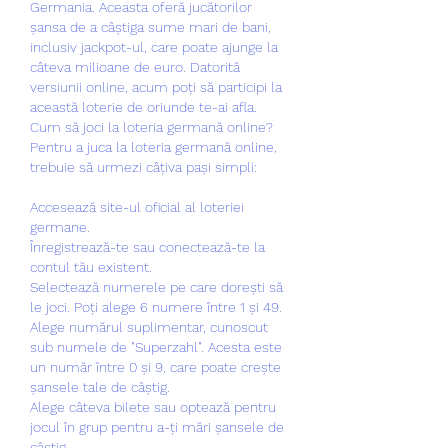
Germania. Aceasta oferă jucătorilor 
șansa de a câștiga sume mari de bani, 
inclusiv jackpot-ul, care poate ajunge la 
câteva milioane de euro. Datorită 
versiunii online, acum poți să participi la 
această loterie de oriunde te-ai afla.
Cum să joci la loteria germană online?
Pentru a juca la loteria germană online, 
trebuie să urmezi câțiva pași simpli:
Accesează site-ul oficial al loteriei 
germane.
Înregistrează-te sau conectează-te la 
contul tău existent.
Selectează numerele pe care dorești să 
le joci. Poți alege 6 numere între 1 și 49.
Alege numărul suplimentar, cunoscut 
sub numele de "Superzahl". Acesta este 
un număr între 0 și 9, care poate crește 
șansele tale de câștig.
Alege câteva bilete sau optează pentru 
jocul în grup pentru a-ți mări șansele de 
câștig.