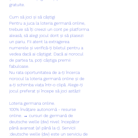
gratuite.
Cum să joci și să câștigi
Pentru a juca la loteria germană online, 
trebuie să îți creezi un cont pe platforma 
aleasă, să alegi jocul dorit și să plasezi 
un pariu. Fii atent la extragerea 
numerele și verifică-ți biletul pentru a 
vedea dacă ai câștigat. Dacă ai norocul 
de partea ta, poți câștiga premii 
fabuloase.
Nu rata oportunitatea de a-ți încerca 
norocul la loteria germană online și de 
a-ți schimba viața într-o clipă. Alege-ți 
jocul preferat și începe să joci astăzi!
Loteria germana online.
100% învățare autonomă - resurse 
online. → cursuri de germană de 
deutsche welle (dw) nivel: începător 
până avansat (a1 până la c). Servicii 
:deutsche welle (dw) este un serviciu de 