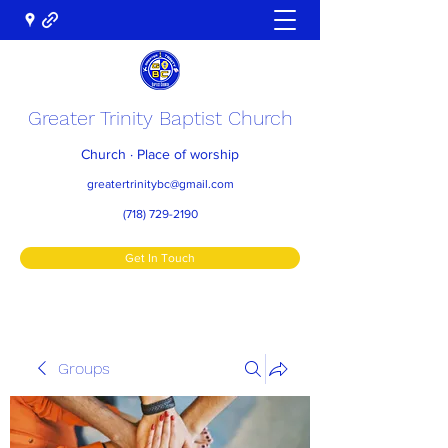
Greater Trinity Baptist Church
Church · Place of worship
greatertrinitybc@gmail.com
(718) 729-2190
Get In Touch
Groups