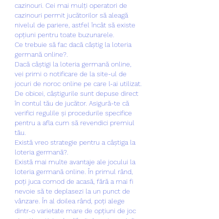
cazinouri. Cei mai mulți operatori de 
cazinouri permit jucătorilor să aleagă 
nivelul de pariere, astfel încât să existe 
opțiuni pentru toate buzunarele.
Ce trebuie să fac dacă câștig la loteria 
germană online?.
Dacă câștigi la loteria germană online, 
vei primi o notificare de la site-ul de 
jocuri de noroc online pe care l-ai utilizat. 
De obicei, câștigurile sunt depuse direct 
în contul tău de jucător. Asigură-te că 
verifici regulile și procedurile specifice 
pentru a afla cum să revendici premiul 
tău.
Există vreo strategie pentru a câștiga la 
loteria germană?.
Există mai multe avantaje ale jocului la 
loteria germană online. În primul rând, 
poți juca comod de acasă, fără a mai fi 
nevoie să te deplasezi la un punct de 
vânzare. În al doilea rând, poți alege 
dintr-o varietate mare de opțiuni de joc 