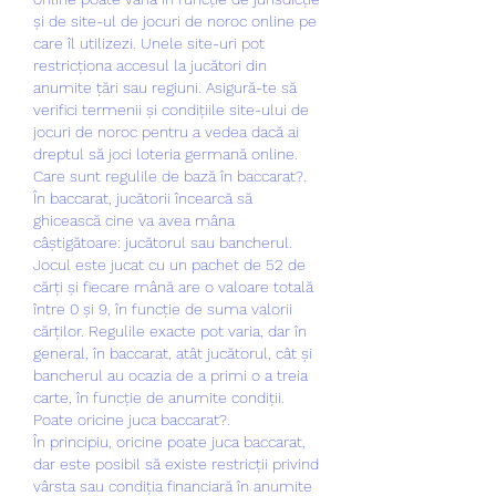
și de site-ul de jocuri de noroc online pe 
care îl utilizezi. Unele site-uri pot 
restricționa accesul la jucători din 
anumite țări sau regiuni. Asigură-te să 
verifici termenii și condițiile site-ului de 
jocuri de noroc pentru a vedea dacă ai 
dreptul să joci loteria germană online.
Care sunt regulile de bază în baccarat?.
În baccarat, jucătorii încearcă să 
ghicească cine va avea mâna 
câștigătoare: jucătorul sau bancherul. 
Jocul este jucat cu un pachet de 52 de 
cărți și fiecare mână are o valoare totală 
între 0 și 9, în funcție de suma valorii 
cărților. Regulile exacte pot varia, dar în 
general, în baccarat, atât jucătorul, cât și 
bancherul au ocazia de a primi o a treia 
carte, în funcție de anumite condiții.
Poate oricine juca baccarat?.
În principiu, oricine poate juca baccarat, 
dar este posibil să existe restricții privind 
vârsta sau condiția financiară în anumite 