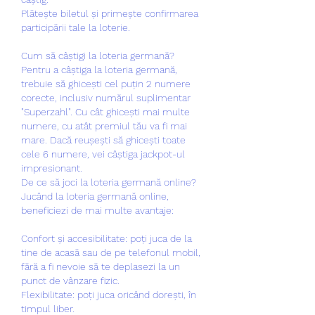
Plătește biletul și primește confirmarea 
participării tale la loterie.
Cum să câștigi la loteria germană?
Pentru a câștiga la loteria germană, 
trebuie să ghicești cel puțin 2 numere 
corecte, inclusiv numărul suplimentar 
"Superzahl". Cu cât ghicești mai multe 
numere, cu atât premiul tău va fi mai 
mare. Dacă reușești să ghicești toate 
cele 6 numere, vei câștiga jackpot-ul 
impresionant.
De ce să joci la loteria germană online?
Jucând la loteria germană online, 
beneficiezi de mai multe avantaje:
Confort și accesibilitate: poți juca de la 
tine de acasă sau de pe telefonul mobil, 
fără a fi nevoie să te deplasezi la un 
punct de vânzare fizic.
Flexibilitate: poți juca oricând dorești, în 
timpul liber.