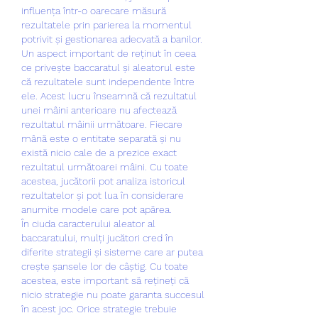
influența într-o oarecare măsură 
rezultatele prin parierea la momentul 
potrivit și gestionarea adecvată a banilor.
Un aspect important de reținut în ceea 
ce privește baccaratul și aleatorul este 
că rezultatele sunt independente între 
ele. Acest lucru înseamnă că rezultatul 
unei mâini anterioare nu afectează 
rezultatul mâinii următoare. Fiecare 
mână este o entitate separată și nu 
există nicio cale de a prezice exact 
rezultatul următoarei mâini. Cu toate 
acestea, jucătorii pot analiza istoricul 
rezultatelor și pot lua în considerare 
anumite modele care pot apărea.
În ciuda caracterului aleator al 
baccaratului, mulți jucători cred în 
diferite strategii și sisteme care ar putea 
crește șansele lor de câștig. Cu toate 
acestea, este important să rețineți că 
nicio strategie nu poate garanta succesul 
în acest joc. Orice strategie trebuie 