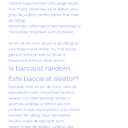
Opțiuni suplimentare: poți alege să joci 
mai multe bilete sau să te alături unui 
grup de jucători pentru șanse mai mari 
de câștig.
Securitate: informațiile tale personale și 
tranzacțiile financiare sunt protejate.
Acum că știi cum să joci și să câștigi la 
loteria germană online, nu mai sta pe 
gânduri! Intră pe site-ul oficial și 
încearcă-ți norocul chiar acum!
Is baccarat random. 
Este baccarat aleator?
Baccarat este un joc de noroc care se 
bazează în mare măsură pe factorul 
aleator. Cu toate acestea, există și 
anumite strategii și tehnici pe care 
jucătorii le pot utiliza pentru a își crește 
șansele de câștig. Deși rezultatele 
fiecărei mâini de baccarat sunt 
determinate de aleator, jucătorii pot 