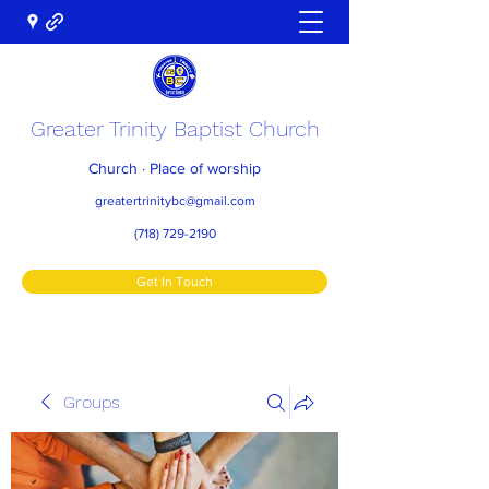
Greater Trinity Baptist Church
Church · Place of worship
greatertrinitybc@gmail.com
(718) 729-2190
Get In Touch
Groups