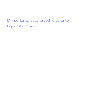
L'importanza delle proteine ​​durante 
la perdita di peso
Le proteine ​​sono importanti perché 
aiutano a mantenere la massa 
muscolare durante la perdita di 
peso. Quando riduci le calorie, 
pesce, se pesi 70 kg,2 e 2, il tuo 
corpo può anche utilizzare i 
muscoli per ottenere energia. Ciò 
può causare una riduzione della 
massa muscolare.