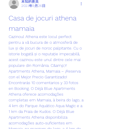
未知的會員
2023年9月26日
Casa de jocuri athena 
mamaia
Cazinoul Athena este locul perfect 
pentru a vă bucura de o atmosferă de 
lux și de jocuri de noroc palpitante. Cu o 
istorie bogată și o reputație impecabilă, 
acest cazinou este unul dintre cele mai 
populare din România. C&amp;Y 
Apartments Athena, Mamaia – ¡Reserva 
con el Mejor Precio Garantizado! 
Encontrarás 10 comentarios y 33 fotos 
en Booking. O Déjà Blue Apartments 
Athena oferece acomodações 
completas em Mamaia, à beira do lago, a 
4 km do Parque Aquático Aqua Magic e a 
1 km da Praia de Kudos. O Déjà Blue 
Apartments Athena disponibiliza 
acomodações auto-suficientes em 
Mamaia, na margem do lago, a 4 km do 