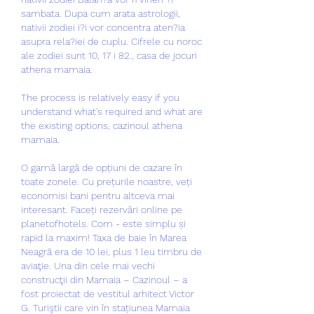
sambata. Dupa cum arata astrologii, 
nativii zodiei i?i vor concentra aten?ia 
asupra rela?iei de cuplu. Cifrele cu noroc 
ale zodiei sunt 10, 17 i 82., casa de jocuri 
athena mamaia.
The process is relatively easy if you 
understand what's required and what are 
the existing options, cazinoul athena 
mamaia.
O gamă largă de opțiuni de cazare în 
toate zonele. Cu prețurile noastre, veți 
economisi bani pentru altceva mai 
interesant. Faceți rezervări online pe 
planetofhotels. Com - este simplu și 
rapid la maxim! Taxa de baie în Marea 
Neagră era de 10 lei, plus 1 leu timbru de 
aviaţie. Una din cele mai vechi 
construcţii din Mamaia – Cazinoul – a 
fost proiectat de vestitul arhitect Victor 
G. Turiştii care vin în stațiunea Mamaia 