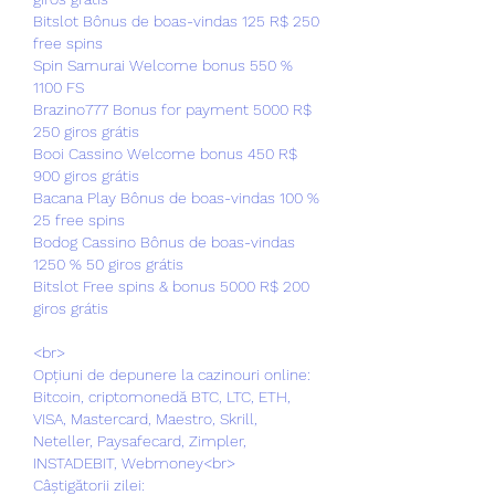
Bitslot Bônus de boas-vindas 125 R$ 250 
free spins
Spin Samurai Welcome bonus 550 % 
1100 FS
Brazino777 Bonus for payment 5000 R$ 
250 giros grátis
Booi Cassino Welcome bonus 450 R$ 
900 giros grátis
Bacana Play Bônus de boas-vindas 100 % 
25 free spins
Bodog Cassino Bônus de boas-vindas 
1250 % 50 giros grátis
Bitslot Free spins & bonus 5000 R$ 200 
giros grátis
<br>
Opțiuni de depunere la cazinouri online: 
Bitcoin, criptomonedă BTC, LTC, ETH, 
VISA, Mastercard, Maestro, Skrill, 
Neteller, Paysafecard, Zimpler, 
INSTADEBIT, Webmoney<br>
Câștigătorii zilei: