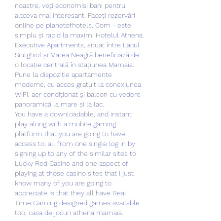
noastre, veți economisi bani pentru 
altceva mai interesant. Faceți rezervări 
online pe planetofhotels. Com - este 
simplu și rapid la maxim! Hotelul Athena 
Executive Apartments, situat între Lacul 
Siutghiol și Marea Neagră beneficiază de 
o locație centrală în stațiunea Mamaia. 
Pune la dispoziție apartamente 
moderne, cu acces gratuit la conexiunea 
WiFi, aer condiționat și balcon cu vedere 
panoramică la mare și la lac. 
You have a downloadable, and instant 
play along with a mobile gaming 
platform that you are going to have 
access to, all from one single log in by 
signing up to any of the similar sites to 
Lucky Red Casino and one aspect of 
playing at those casino sites that I just 
know many of you are going to 
appreciate is that they all have Real 
Time Gaming designed games available 
too, casa de jocuri athena mamaia.