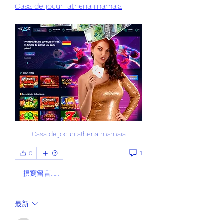
Casa de jocuri athena mamaia
Casa de jocuri athena mamaia
1
0
撰寫留言......
最新