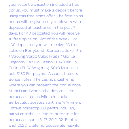
your recent transaction included a free 
bonus, you must make a deposit before 
using this free spins offer. The free spins 
bonus will be given only to players who 
deposited at least once in the past 7 
days. For '40 deposited you will receive 
10 free spins on Slot of the Week. For 
'100 deposited you will receive 90 free 
spins on Berryburst, Starburst, Joker Pro 
/ Stroling Staxx: Cubic Fruits / Gorilla 
Kingdom. Fair Go Casino PLAY. Fair Go 
Casino PLAY. Wagering: 60xB Max cash 
out: $180 For players: Account holders 
Bonus notes: The casino's cashier is 
where you can redeem the bonus code. 
Atunci cand vine vorba despre zilele 
norocoase ale nativilor din zodia 
Berbecului, acestea sunt mar?i ?i vineri. 
Potrivit horoscopului pentru noul an, 
nativii ar trebui sa ?tie ca numerele lor 
norocoase sunt 15, 17, 29 ?i 32. Pentru 
anul 2022, zilele norocoase ale nativilor 