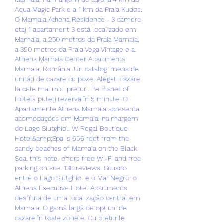
Aqua Magic Park e a 1 km da Praia Kudos. 
O Mamaia Athena Residence - 3 camere 
etaj 1 apartament 3 está localizado em 
Mamaia, a 250 metros da Praia Mamaia, 
a 350 metros da Praia Vega Vintage e a. 
Athena Mamaia Center Apartments 
Mamaia, România. Un catalog imens de 
unități de cazare cu poze. Alegeți cazare 
la cele mai mici prețuri. Pe Planet of 
Hotels puteți rezerva în 5 minute! O 
Apartamente Athena Mamaia apresenta 
acomodações em Mamaia, na margem 
do Lago Siutghiol. W Regal Boutique 
Hotel&amp;Spa is 656 feet from the 
sandy beaches of Mamaia on the Black 
Sea, this hotel offers free Wi-Fi and free 
parking on site. 138 reviews. Situado 
entre o Lago Siutghiol e o Mar Negro, o 
Athena Executive Hotel Apartments 
desfruta de uma localização central em 
Mamaia. O gamă largă de opțiuni de 
cazare în toate zonele. Cu prețurile 