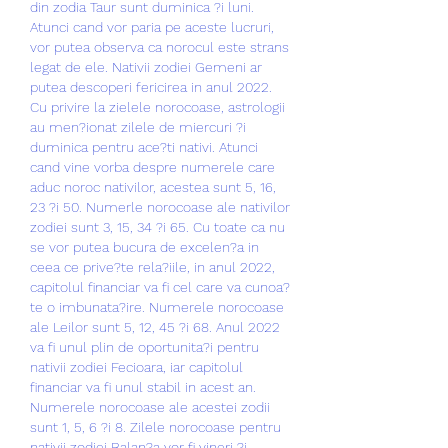
din zodia Taur sunt duminica ?i luni. 
Atunci cand vor paria pe aceste lucruri, 
vor putea observa ca norocul este strans 
legat de ele. Nativii zodiei Gemeni ar 
putea descoperi fericirea in anul 2022. 
Cu privire la zielele norocoase, astrologii 
au men?ionat zilele de miercuri ?i 
duminica pentru ace?ti nativi. Atunci 
cand vine vorba despre numerele care 
aduc noroc nativilor, acestea sunt 5, 16, 
23 ?i 50. Numerle norocoase ale nativilor 
zodiei sunt 3, 15, 34 ?i 65. Cu toate ca nu 
se vor putea bucura de excelen?a in 
ceea ce prive?te rela?iile, in anul 2022, 
capitolul financiar va fi cel care va cunoa?
te o imbunata?ire. Numerele norocoase 
ale Leilor sunt 5, 12, 45 ?i 68. Anul 2022 
va fi unul plin de oportunita?i pentru 
nativii zodiei Fecioara, iar capitolul 
financiar va fi unul stabil in acest an. 
Numerele norocoase ale acestei zodii 
sunt 1, 5, 6 ?i 8. Zilele norocoase pentru 
nativii zodiei Balan?a vor fi vineri ?i 