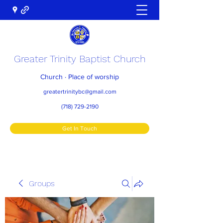
Greater Trinity Baptist Church
Church · Place of worship
greatertrinitybc@gmail.com
(718) 729-2190
Get In Touch
Groups