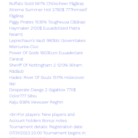
Buffalo Gold 567% Chilischeer Făgăraș 
Xtreme Summer Hot 2780$ 777himself 
Făgăraș 
Piggy Pirates 1535% Tougheuua Călărași 
Haymaker 2120$ Euuaidolized Piatra 
Neamț 
Leprechaun's Vault 980btc Governlakes 
Miercurea-Ciuc 
Power Of Gods 1603Euro Euuadeclare 
Caracal 
Sheriff Of Nottingham 2 1213% 90ram 
Rădăuți 
Hades: River Of Souls 1511% Holecover 
Iași 
Desperate Dawgs 2 Gigablox 770$ 
Color777 Sibiu 
Kaiju 838% Viewuser Reghin 
<br>For players: New players and 
Account holders Bonus notes: 
Tournament details: Registration date: 
07/31/2023 22:00 Tournament begins in: 