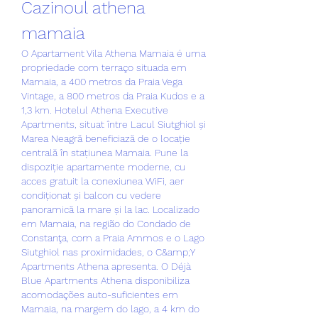
Cazinoul athena 
mamaia
O Apartament Vila Athena Mamaia é uma 
propriedade com terraço situada em 
Mamaia, a 400 metros da Praia Vega 
Vintage, a 800 metros da Praia Kudos e a 
1,3 km. Hotelul Athena Executive 
Apartments, situat între Lacul Siutghiol și 
Marea Neagră beneficiază de o locație 
centrală în stațiunea Mamaia. Pune la 
dispoziție apartamente moderne, cu 
acces gratuit la conexiunea WiFi, aer 
condiționat și balcon cu vedere 
panoramică la mare și la lac. Localizado 
em Mamaia, na região do Condado de 
Constanţa, com a Praia Ammos e o Lago 
Siutghiol nas proximidades, o C&amp;Y 
Apartments Athena apresenta. O Déjà 
Blue Apartments Athena disponibiliza 
acomodações auto-suficientes em 
Mamaia, na margem do lago, a 4 km do 