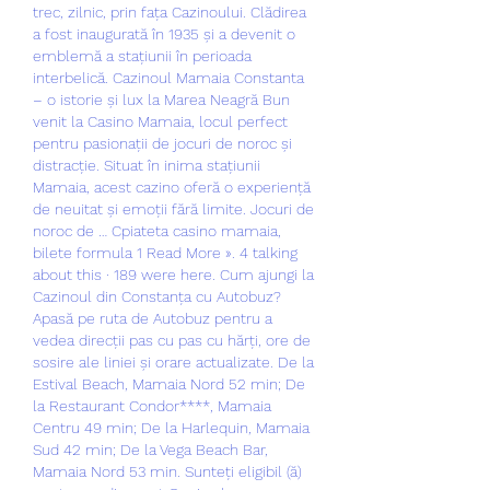
trec, zilnic, prin fața Cazinoului. Clădirea 
a fost inaugurată în 1935 și a devenit o 
emblemă a stațiunii în perioada 
interbelică. Cazinoul Mamaia Constanta 
– o istorie și lux la Marea Neagră Bun 
venit la Casino Mamaia, locul perfect 
pentru pasionații de jocuri de noroc și 
distracție. Situat în inima stațiunii 
Mamaia, acest cazino oferă o experiență 
de neuitat și emoții fără limite. Jocuri de 
noroc de … Cpiateta casino mamaia, 
bilete formula 1 Read More ». 4 talking 
about this · 189 were here. Cum ajungi la 
Cazinoul din Constanța cu Autobuz? 
Apasă pe ruta de Autobuz pentru a 
vedea direcții pas cu pas cu hărți, ore de 
sosire ale liniei și orare actualizate. De la 
Estival Beach, Mamaia Nord 52 min; De 
la Restaurant Condor****, Mamaia 
Centru 49 min; De la Harlequin, Mamaia 
Sud 42 min; De la Vega Beach Bar, 
Mamaia Nord 53 min. Sunteți eligibil (ă) 