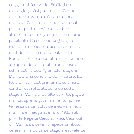
colț și multă mizerie. Profitați de 
distracție și câștiguri mari la Cazinoul 
Athena din Mamaia! Casino athena 
mamaia. Cazinoul Athena este locul 
perfect pentru a vă bucura de o 
atmosferă de lux și de jocuri de noroc 
palpitante. Cu o istorie bogată și o 
reputație impecabilă, acest cazinou este 
unul dintre cele mai populare din 
România. Ampla operațiune de extindere 
a plajelor de pe litoralul românesc a 
schimbat nu doar “granițele” stațiunii 
Mamaia, ci și condițiile de îmbăiere. La 
fel s-a întâmplat și în urmă cu cinci ani 
când a fost refăcută zona de sud a 
stațiunii Mamaia. Cu alte cuvinte, plaja a 
înaintat spre largul mării, iar turiștii se 
temeau că pericolul de înec va fi mult 
mai mare. Inaugurat în anul 1935 sub 
privirile Regelui Carol al II-lea, Cazinoul 
din Mamaia a devenit repede simbolul 
celei mai importante staţiuni estivale de 