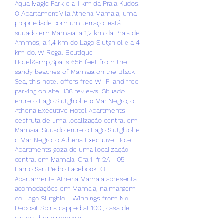
Aqua Magic Park e a 1 km da Praia Kudos. 
O Apartament Vila Athena Mamaia, uma 
propriedade com um terraço, está 
situado em Mamaia, a 1,2 km da Praia de 
Ammos, a 1,4 km do Lago Siutghiol e a 4 
km do. W Regal Boutique 
Hotel&amp;Spa is 656 feet from the 
sandy beaches of Mamaia on the Black 
Sea, this hotel offers free Wi-Fi and free 
parking on site. 138 reviews. Situado 
entre o Lago Siutghiol e o Mar Negro, o 
Athena Executive Hotel Apartments 
desfruta de uma localização central em 
Mamaia. Situado entre o Lago Siutghiol e 
o Mar Negro, o Athena Executive Hotel 
Apartments goza de uma localização 
central em Mamaia. Cra 1i # 2A - 05 
Barrio San Pedro Facebook. O 
Apartamente Athena Mamaia apresenta 
acomodações em Mamaia, na margem 
do Lago Siutghiol.  Winnings from No-
Deposit Spins capped at 100., casa de 
jocuri athena mamaia.