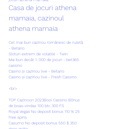
Casa de jocuri athena 
mamaia, cazinoul 
athena mamaia
Cel mai bun cazinou românesc de ruletă 
- Betano
Sloturi extrem de volatile - Twin
Mai bun decât 1, 000 de jocuri - bet365 
cassino
Casino și cazinou live - Betano
Casino și cazinou live - Fresh Cassino
<br>
TOP Cazinouri 2023Booi Cassino Bônus 
de boas-vindas 100 btc 300 FS
Royal Vegas No deposit bonus 110 % 25 
free spins
Casumo No deposit bonus 550 $ 350 
giros grátis