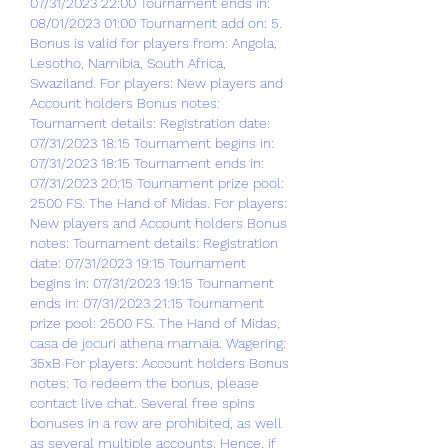
07/31/2023 22:00 Tournament ends in: 
08/01/2023 01:00 Tournament add on: 5. 
Bonus is valid for players from: Angola, 
Lesotho, Namibia, South Africa, 
Swaziland. For players: New players and 
Account holders Bonus notes: 
Tournament details: Registration date: 
07/31/2023 18:15 Tournament begins in: 
07/31/2023 18:15 Tournament ends in: 
07/31/2023 20:15 Tournament prize pool: 
2500 FS. The Hand of Midas. For players: 
New players and Account holders Bonus 
notes: Tournament details: Registration 
date: 07/31/2023 19:15 Tournament 
begins in: 07/31/2023 19:15 Tournament 
ends in: 07/31/2023 21:15 Tournament 
prize pool: 2500 FS. The Hand of Midas, 
casa de jocuri athena mamaia. Wagering: 
35xB For players: Account holders Bonus 
notes: To redeem the bonus, please 
contact live chat. Several free spins 
bonuses in a row are prohibited, as well 
as several multiple accounts. Hence, if 