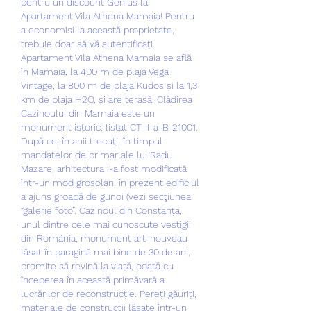
pentru un discount Genius la 
Apartament Vila Athena Mamaia! Pentru 
a economisi la această proprietate, 
trebuie doar să vă autentificați. 
Apartament Vila Athena Mamaia se află 
în Mamaia, la 400 m de plaja Vega 
Vintage, la 800 m de plaja Kudos și la 1,3 
km de plaja H2O, și are terasă. Clădirea 
Cazinoului din Mamaia este un 
monument istoric, listat CT-II-a-B-21001. 
După ce, în anii trecuţi, în timpul 
mandatelor de primar ale lui Radu 
Mazare, arhitectura i-a fost modificată 
într-un mod grosolan, în prezent edificiul 
a ajuns groapă de gunoi (vezi secţiunea 
“galerie foto”. Cazinoul din Constanța, 
unul dintre cele mai cunoscute vestigii 
din România, monument art-nouveau 
lăsat în paragină mai bine de 30 de ani, 
promite să revină la viață, odată cu 
începerea în această primăvară a 
lucrărilor de reconstrucție. Pereți găuriți, 
materiale de construcții lăsate într-un 