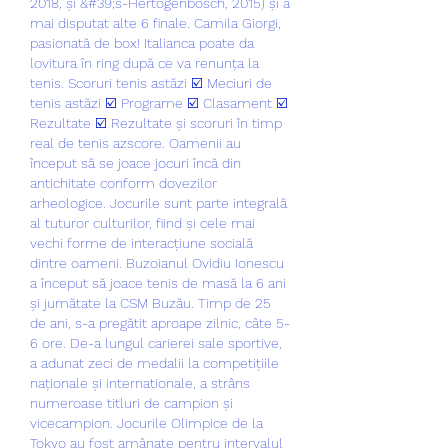
2018, și &#39;s-Hertogenbosch, 2015) și a 
mai disputat alte 6 finale. Camila Giorgi, 
pasionată de box! Italianca poate da 
lovitura în ring după ce va renunța la 
tenis. Scoruri tenis astăzi ☑️ Meciuri de 
tenis astăzi ☑️ Programe ☑️ Clasament ☑️ 
Rezultate ☑️ Rezultate și scoruri în timp 
real de tenis azscore. Oamenii au 
început să se joace jocuri încă din 
antichitate conform dovezilor 
arheologice. Jocurile sunt parte integrală 
al tuturor culturilor, fiind și cele mai 
vechi forme de interacțiune socială 
dintre oameni. Buzoianul Ovidiu Ionescu 
a început să joace tenis de masă la 6 ani 
și jumătate la CSM Buzău. Timp de 25 
de ani, s-a pregătit aproape zilnic, câte 5-
6 ore. De-a lungul carierei sale sportive, 
a adunat zeci de medalii la competițiile 
naționale și internationale, a strâns 
numeroase titluri de campion și 
vicecampion. Jocurile Olimpice de la 
Tokyo au fost amânate pentru intervalul 