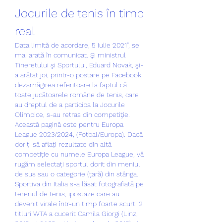
Jocurile de tenis în timp 
real
Data limită de acordare, 5 iulie 2021”, se 
mai arată în comunicat. Şi ministrul 
Tineretului şi Sportului, Eduard Novak, şi-
a arătat joi, printr-o postare pe Facebook, 
dezamăgirea referitoare la faptul că 
toate jucătoarele române de tenis, care 
au dreptul de a participa la Jocurile 
Olimpice, s-au retras din competiţie. 
Această pagină este pentru Europa 
League 2023/2024, (Fotbal/Europa). Dacă 
doriți să aflați rezultate din altă 
competiție cu numele Europa League, vă 
rugăm selectați sportul dorit din meniul 
de sus sau o categorie (țară) din stânga. 
Sportiva din Italia s-a lăsat fotografiată pe 
terenul de tenis, ipostaze care au 
devenit virale într-un timp foarte scurt. 2 
titluri WTA a cucerit Camila Giorgi (Linz, 