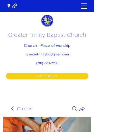
Greater Trinity Baptist Church
Church · Place of worship
greatertrinitybc@gmail.com
(718) 729-2190
Get In Touch
Groups