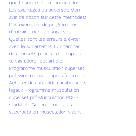
que le superset en musculation; 
Les avantages du superset; Mon 
avis de coach sur cette méthodes; 
Des exemples de programmes 
d’entraînement en superset; 
Quelles sont les erreurs à éviter 
avec le superset; Si tu cherches 
des conseils pour faire le superset, 
tu vas adorer cet article. 
Programme musculation superset 
pdf, winstrol avant après femme - 
Acheter des stéroïdes anabolisants 
légaux Programme musculation 
superset pdf Musculation PDF - 
studylibfr. Généralement, les 
supersets en musculation visent 
des groupes de muscles opposés 
pour permettre une haute intensité 
d’entraînement sans temps de 