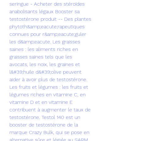
seringue - Acheter des stéroïdes 
anabolisants légaux Booster sa 
testostérone produit -- Des plantes 
phytoth&amp;eacute;rapeutiques 
connues pour r&amp;eacute;guler 
les d&amp;eacute. Les graisses 
saines : les aliments riches en 
graisses saines tels que les 
avocats, les noix, les graines et 
l&#39;huile d&#39;olive peuvent 
aider à avoir plus de testostérone. 
Les fruits et légumes : les fruits et 
légumes riches en vitamine C, en 
vitamine D et en vitamine E 
contribuent à augmenter le taux de 
testostérone. Testol 140 est un 
booster de testostérone de la 
marque Crazy Bulk, qui se pose en 
alternative sûre et légale au SARM 