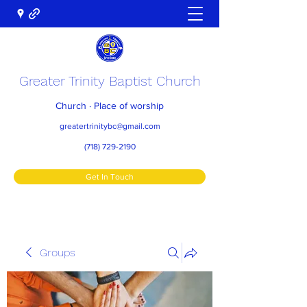
Greater Trinity Baptist Church
Church · Place of worship
greatertrinitybc@gmail.com
(718) 729-2190
Get In Touch
Groups