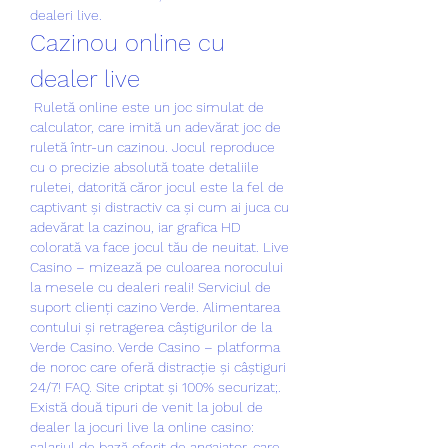
dealeri live.
Cazinou online cu 
dealer live
 Ruletă online este un joc simulat de 
calculator, care imită un adevărat joc de 
ruletă într-un cazinou. Jocul reproduce 
cu o precizie absolută toate detaliile 
ruletei, datorită căror jocul este la fel de 
captivant și distractiv ca și cum ai juca cu 
adevărat la cazinou, iar grafica HD 
colorată va face jocul tău de neuitat. Live 
Casino – mizează pe culoarea norocului 
la mesele cu dealeri reali! Serviciul de 
suport clienți cazino Verde. Alimentarea 
contului și retragerea câștigurilor de la 
Verde Casino. Verde Casino – platforma 
de noroc care oferă distracție și câștiguri 
24/7! FAQ. Site criptat și 100% securizat;. 
Există două tipuri de venit la jobul de 
dealer la jocuri live la online casino: 
salariul de bază oferit de angajator, care 