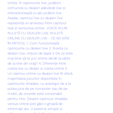
online. În cazinourile live, jucătorii 
comunică cu dealeri adevărați live și 
interacționează cu alți jucători live. 
Așadar, cazinoul live cu dealeri live 
reprezintă un amestec între cazinoul 
real și versiunea online. JOACĂ ACUM 
RULETĂ CU DEALERI LIVE. RULETĂ 
ONLINE CU DEALER LIVE - CE VEI GĂSI 
ÎN ARTICOL 1. Cum funcționează 
cazinourile cu dealeri live 2. Ruleta cu 
dealeri live, noțiuni de bază 3. De ce este 
mai bine să te joci online decât la sălile 
de la tine din oraş? 4. Diferențe între 
ruleta live cu dealer și ruleta online 5. 
Un cazinou online cu dealeri live îți oferă 
majoritatea jocurilor disponibile în 
cazinourile stradale, cu avantajul de a le 
putea juca de pe computer sau de pe 
mobil, de oriunde este convenabil 
pentru tine. Despre cazinouri stradale 
versus online poți găsi o groază de 
informații aici. 3 sisteme simple și 