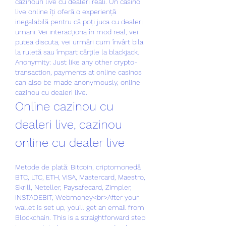
cazinouri live cu dealeri reali. Un casino 
live online îți oferă o experiență 
inegalabilă pentru că poți juca cu dealeri 
umani. Vei interacționa în mod real, vei 
putea discuta, vei urmări cum învârt bila 
la ruletă sau împart cărțile la blackjack.  
Anonymity: Just like any other crypto-
transaction, payments at online casinos 
can also be made anonymously, online 
cazinou cu dealeri live.
Online cazinou cu 
dealeri live, cazinou 
online cu dealer live
Metode de plată: Bitcoin, criptomonedă 
BTC, LTC, ETH, VISA, Mastercard, Maestro, 
Skrill, Neteller, Paysafecard, Zimpler, 
INSTADEBIT, Webmoney<br>After your 
wallet is set up, you'll get an email from 
Blockchain. This is a straightforward step 