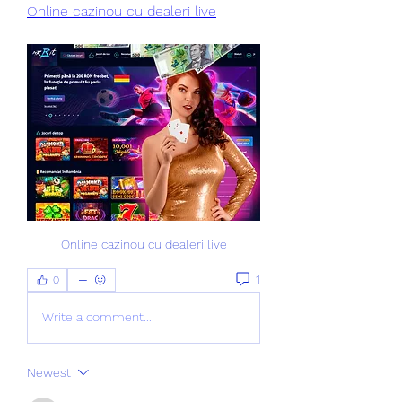
Online cazinou cu dealeri live
Online cazinou cu dealeri live
1
0
Write a comment...
Newest