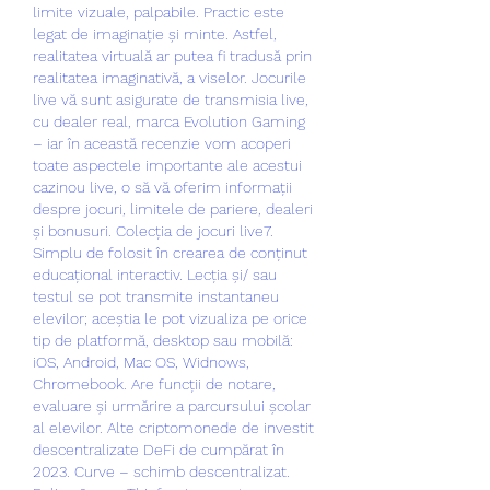
limite vizuale, palpabile. Practic este 
legat de imaginație și minte. Astfel, 
realitatea virtuală ar putea fi tradusă prin 
realitatea imaginativă, a viselor. Jocurile 
live vă sunt asigurate de transmisia live, 
cu dealer real, marca Evolution Gaming 
– iar în această recenzie vom acoperi 
toate aspectele importante ale acestui 
cazinou live, o să vă oferim informații 
despre jocuri, limitele de pariere, dealeri 
și bonusuri. Colecția de jocuri live7. 
Simplu de folosit în crearea de conținut 
educațional interactiv. Lecția și/ sau 
testul se pot transmite instantaneu 
elevilor; aceștia le pot vizualiza pe orice 
tip de platformă, desktop sau mobilă: 
iOS, Android, Mac OS, Widnows, 
Chromebook. Are funcții de notare, 
evaluare și urmărire a parcursului școlar 
al elevilor. Alte criptomonede de investit 
descentralizate DeFi de cumpărat în 
2023. Curve – schimb descentralizat. 