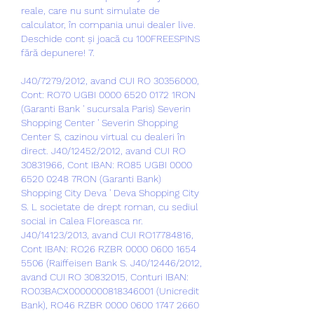
reale, care nu sunt simulate de 
calculator, în compania unui dealer live. 
Deschide cont și joacă cu 100FREESPINS 
fără depunere! 7. 
J40/7279/2012, avand CUI RO 30356000, 
Cont: RO70 UGBI 0000 6520 0172 1RON 
(Garanti Bank ' sucursala Paris) Severin 
Shopping Center ' Severin Shopping 
Center S, cazinou virtual cu dealeri în 
direct. J40/12452/2012, avand CUI RO 
30831966, Cont IBAN: RO85 UGBI 0000 
6520 0248 7RON (Garanti Bank) 
Shopping City Deva ' Deva Shopping City 
S. L societate de drept roman, cu sediul 
social in Calea Floreasca nr. 
J40/14123/2013, avand CUI RO17784816, 
Cont IBAN: RO26 RZBR 0000 0600 1654 
5506 (Raiffeisen Bank S. J40/12446/2012, 
avand CUI RO 30832015, Conturi IBAN: 
RO03BACX0000000818346001 (Unicredit 
Bank), RO46 RZBR 0000 0600 1747 2660 