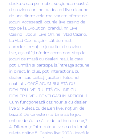
desktop sau pe mobil, secțiunea noastră 
de cazinou online cu dealeri live dispune 
de una dintre cele mai variate oferte de 
jocuri. Accesează jocurile live casino de 
top de la Evolution, brandul nr. Live 
Casino | Jocuri Live Online | Vlad Cazino. 
La Vlad Cazino știm cât de mult 
apreciezi emoțiile jocurilor de cazino 
live, așa că îți oferim acces non-stop la 
jocuri de masă cu dealeri reali, la care 
poți urmări și participa la întreaga acțiune 
în direct. În plus, poți interacționa cu 
dealerii sau ceilalți jucători, folosind 
chat-ul. JOACĂ ACUM RULETĂ CU 
DEALERI LIVE. RULETĂ ONLINE CU 
DEALER LIVE - CE VEI GĂSI ÎN ARTICOL 1. 
Cum funcționează cazinourile cu dealeri 
live 2. Ruleta cu dealeri live, noțiuni de 
bază 3. De ce este mai bine să te joci 
online decât la sălile de la tine din oraş? 
4. Diferențe între ruleta live cu dealer și 
ruleta online 5. Casino live 2023: Joacă la 