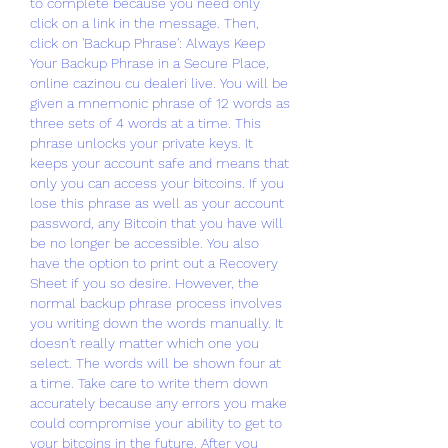
to complete because you need only 
click on a link in the message. Then, 
click on 'Backup Phrase': Always Keep 
Your Backup Phrase in a Secure Place, 
online cazinou cu dealeri live. You will be 
given a mnemonic phrase of 12 words as 
three sets of 4 words at a time. This 
phrase unlocks your private keys. It 
keeps your account safe and means that 
only you can access your bitcoins. If you 
lose this phrase as well as your account 
password, any Bitcoin that you have will 
be no longer be accessible. You also 
have the option to print out a Recovery 
Sheet if you so desire. However, the 
normal backup phrase process involves 
you writing down the words manually. It 
doesn't really matter which one you 
select. The words will be shown four at 
a time. Take care to write them down 
accurately because any errors you make 
could compromise your ability to get to 
your bitcoins in the future. After you 