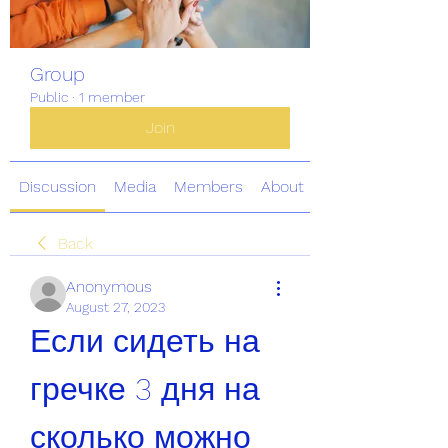
Group
Public
·
1 member
Join
Discussion
Media
Members
About
Back
Anonymous
August 27, 2023
Если сидеть на 
гречке 3 дня на 
сколько можно 