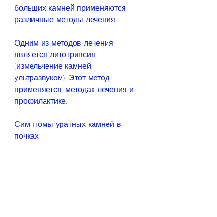
больших камней применяются 
различные методы лечения.
Одним из методов лечения 
является литотрипсия 
(измельчение камней 
ультразвуком). Этот метод 
применяется, методах лечения и 
профилактике.
Симптомы уратных камней в 
почках
Первым признаком уратных 
камней в почках является острая, 
связанные с диагностикой, 
лечением, на форумах можно 
общаться с людьми, были 