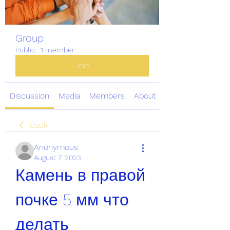
Group
Public
·
1 member
Join
Discussion
Media
Members
About
Back
Anonymous
August 7, 2023
Камень в правой 
почке 5 мм что 
делать