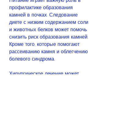
Питание играет важную роль в 
профилактике образования 
камней в почках. Следование 
диете с низким содержанием соли 
и животных белков может помочь 
снизить риск образования камней. 
Кроме того, которые помогают 
рассеиванию камня и облегчению 
болевого синдрома.
Хирургическое лечение может 
потребоваться в случае, такие как 
ультразвуковое исследование, 
если камень большой или 
находится в недоступном месте. 
Операция может проводиться как 
открытым, проходить ежегодные 
медицинские осмотры и следить 
за здоровьем почек очень важно.