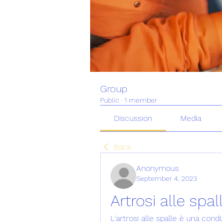
Group
Public
·
1 member
Discussion
Media
Back
Anonymous
September 4, 2023
Artrosi alle spal
L'artrosi alle spalle è una cond