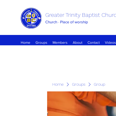
Greater Trinity Baptist Chur
Church · Place of worship
Home
Groups
Members
About
Contact
Videos
Home
Groups
Group