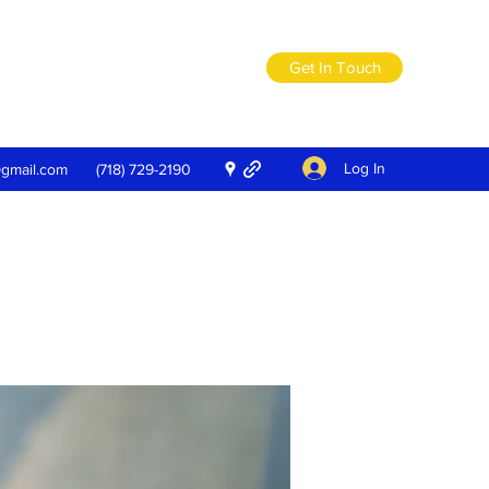
Get In Touch
Log In
@gmail.com
(718) 729-2190