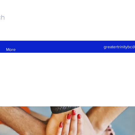
ch
greatertrinitybc
More