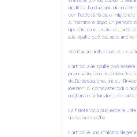
steroidei (FANS) possono aiutare a
rigidità e limitazione dei movime
con l'attività fisica e migliorare
al mattino o dopo un periodo di 
ripetitivi o eccessivi dell'artico
alle spalle può causare anche 
<b>Cause dell'artrosi alle spal
L'artrosi alle spalle può esser
peso sano, fare esercizio fisico 
dell'articolazione, tra cui l'in
iniezioni di corticosteroidi o ac
migliorare la funzione dell'artic
La fisioterapia può essere utile 
trattamento</b>
L'artrosi è una malattia degener