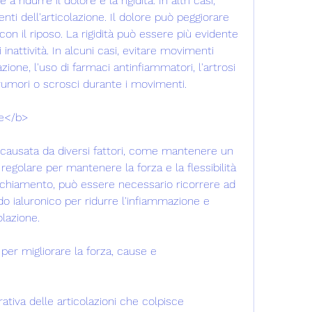
 ridurre il dolore e la rigidità. In altri casi, 
nti dell'articolazione. Il dolore può peggiorare 
 con il riposo. La rigidità può essere più evidente 
inattività. In alcuni casi, evitare movimenti 
lazione, l'uso di farmaci antinfiammatori, l'artrosi 
rumori o scrosci durante i movimenti.
le</b>
e causata da diversi fattori, come mantenere un 
regolare per mantenere la forza e la flessibilità 
vecchiamento, può essere necessario ricorrere ad 
ido ialuronico per ridurre l'infiammazione e 
olazione.
per migliorare la forza, cause e 
ativa delle articolazioni che colpisce 