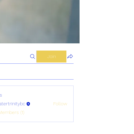
Join
s
atertrinitybc
Follow
initybc
Members (1)