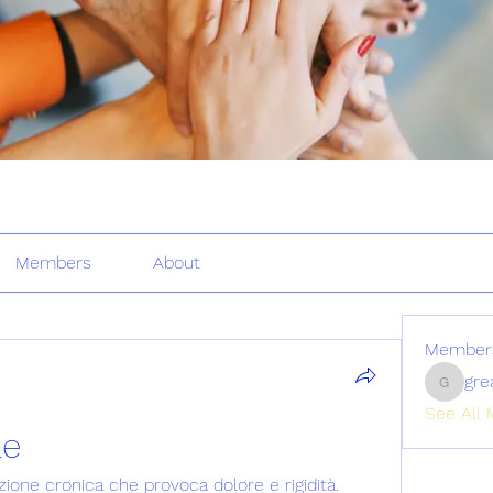
Members
About
Member
gre
greatertr
See All 
le
izione cronica che provoca dolore e rigidità. 