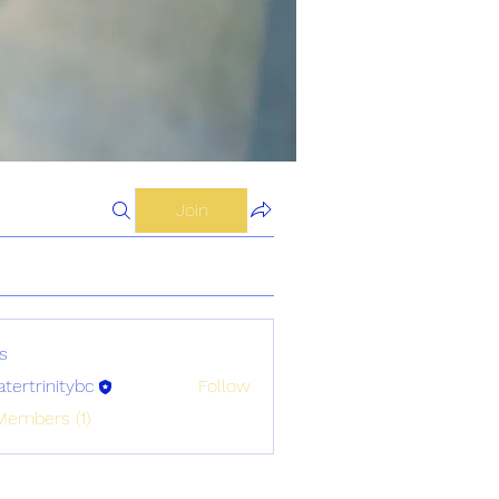
Join
s
atertrinitybc
Follow
initybc
Members (1)