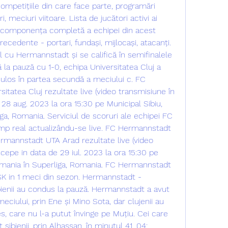
mpetițiile din care face parte, programări 
, meciuri viitoare. Lista de jucători activi ai 
componența completă a echipei din acest 
ecedente - portari, fundași, mijlocași, atacanți. 
l cu Hermannstadt și se califică în semifinalele 
a pauză cu 1-0, echipa Universitatea Cluj a 
culos în partea secundă a meciului c. FC 
tatea Cluj rezultate live (video transmisiune în 
 28 aug. 2023 la ora 15:30 pe Municipal Sibiu, 
ga, Romania. Serviciul de scoruri ale echipei FC 
mp real actualizându-se live. FC Hermannstadt 
rmannstadt UTA Arad rezultate live (video 
ncepe in data de 29 iul. 2023 la ora 15:30 pe 
Romania în Superliga, Romania. FC Hermannstadt 
K in 1 meci din sezon. Hermannstadt - 
bienii au condus la pauză. Hermannstadt a avut 
eciului, prin Ene și Mino Sota, dar clujenii au 
, care nu l-a putut învinge pe Muțiu. Cei care 
sibienii, prin Alhassan, în minutul 41. 04: 