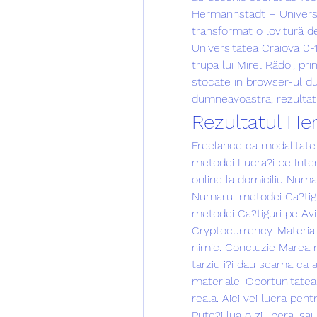
Hermannstadt – Universi
transformat o lovitură d
Universitatea Craiova 0-
trupa lui Mirel Rădoi, pri
stocate in browser-ul d
dumneavoastra, rezultat
Rezultatul He
Freelance ca modalitate d
metodei Lucra?i pe Inter
online la domiciliu Numar
Numarul metodei Ca?tigur
metodei Ca?tiguri pe Avi
Cryptocurrency. Materiali
nimic. Concluzie Marea m
tarziu i?i dau seama ca a
materiale. Oportunitatea
reala. Aici vei lucra pent
Pute?i lua o zi libera, s