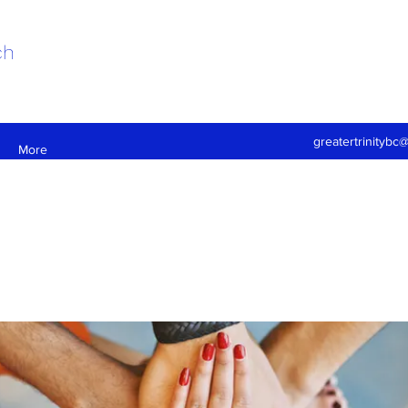
ch
greatertrinitybc
More