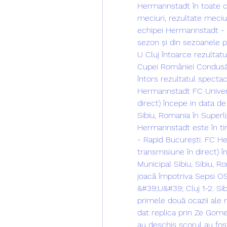
Hermannstadt în toate co
meciuri, rezultate meciuri
echipei Hermannstadt - 
sezon și din sezoanele pr
U Cluj întoarce rezultatu
Cupei României Condusă l
întors rezultatul specta
Hermannstadt FC Universi
direct) începe in data de
Sibiu, Romania în Superli
Hermannstadt este în ti
- Rapid București. FC He
transmisiune în direct) î
Municipal Sibiu, Sibiu, 
joacă împotriva Sepsi OS
&#39;U&#39; Cluj 1-2. Si
primele două ocazii ale m
dat replica prin Ze Gomes
au deschis scorul au fost 