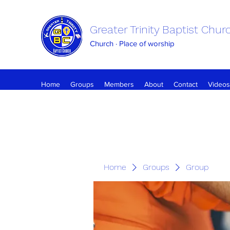
Greater Trinity Baptist Chur
Church · Place of worship
Home
Groups
Members
About
Contact
Videos
Home
Groups
Group