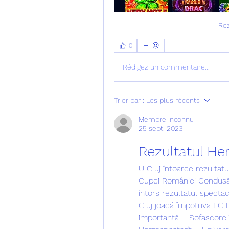
Rez
0
Rédigez un commentaire...
Trier par :
Les plus récents
Membre inconnu
25 sept. 2023
Rezultatul H
U Cluj întoarce rezultatu
Cupei României Condusă l
întors rezultatul specta
Cluj joacă împotriva FC 
importantă – Sofascore î