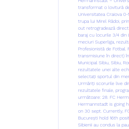
Hermannstadt – Universi
transformat o lovitură d
Universitatea Craiova 0-
trupa lui Mirel Rădoi, pri
out retrogradează direct.
baraj cu locurile 3/4 din
meciuri Superliga, rezul
Profesionistă de Fotbal.
transmisiune în direct) î
Municipal Sibiu, Sibiu, R
rezultatele unei alte e
selectați sportul din men
Urmăriți scorurile live d
rezultatele finale, progra
următoare: 28. FC Herman
Hermannstadt is going he
on 30 sept. Currently, F
București hold 16th posi
Sibienii au condus la pa