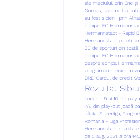
ale meciului, prin Ene și 
Gomes, care nu l-a putut
au fost sibienii, prin Alha
echipei FC Hermannstadt 
Hermannstadt - Rapid Buc
Hermannstadt puteți urm
30 de sporturi din toată 
echipei FC Hermannstadt e
despre echipa Hermannsta
programări meciuri, rezul
BRD Cardul de credit St
Rezultat Sibiu
Locurile 9 si 10 din play
7/8 din play-out joacă ba
oficial Superliga, Progra
Romania - Liga Profesion
Hermannstadt rezultate li
de 5 aug. 2021 la ora 14: