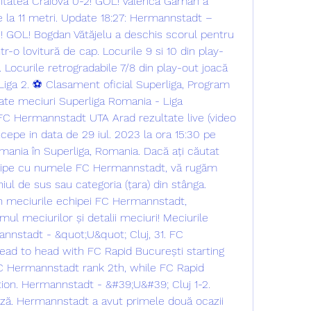
tatea Craiova 0-2! GOL! Valerică Găman a 
e la 11 metri. Update 18:27: Hermannstadt – 
1! GOL! Bogdan Vătăjelu a deschis scorul pentru 
ntr-o lovitură de cap. Locurile 9 si 10 din play-
 Locurile retrogradabile 7/8 din play-out joacă 
 Liga 2. ⚽ Clasament oficial Superliga, Program 
tate meciuri Superliga Romania - Liga 
 FC Hermannstadt UTA Arad rezultate live (video 
ncepe in data de 29 iul. 2023 la ora 15:30 pe 
omania în Superliga, Romania. Dacă ați căutat 
chipe cu numele FC Hermannstadt, vă rugăm 
iul de sus sau categoria (țara) din stânga. 
in meciurile echipei FC Hermannstadt, 
mul meciurilor și detalii meciuri! Meciurile 
nstadt - &quot;U&quot; Cluj, 31. FC 
ad to head with FC Rapid București starting 
C Hermannstadt rank 2th, while FC Rapid 
tion. Hermannstadt - &#39;U&#39; Cluj 1-2. 
uză. Hermannstadt a avut primele două ocazii 