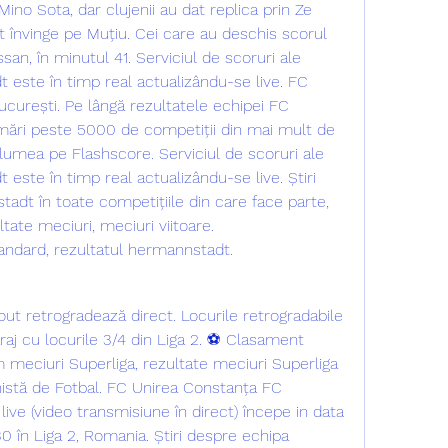
Mino Sota, dar clujenii au dat replica prin Ze 
 învinge pe Muțiu. Cei care au deschis scorul 
ssan, în minutul 41. Serviciul de scoruri ale 
este în timp real actualizându-se live. FC 
urești. Pe lângă rezultatele echipei FC 
ări peste 5000 de competiții din mai mult de 
lumea pe Flashscore. Serviciul de scoruri ale 
ste în timp real actualizându-se live. Știri 
dt în toate competițiile din care face parte, 
tate meciuri, meciuri viitoare. 
andard, rezultatul hermannstadt.
-out retrogradează direct. Locurile retrogradabile 
raj cu locurile 3/4 din Liga 2. ⚽ Clasament 
m meciuri Superliga, rezultate meciuri Superliga 
istă de Fotbal. FC Unirea Constanța FC 
ve (video transmisiune în direct) începe in data 
30 în Liga 2, Romania. Știri despre echipa 