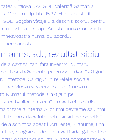
tatea Craiova 0-2! GOL! Valerică Găman a 
e la 11 metri. Update 18:27: Hermannstadt – 
1! GOL! Bogdan Vătăjelu a deschis scorul pentru 
ntr-o lovitură de cap.  Aceste cookie-uri vor fi 
umneavoastra numai cu acordul 
ul hermannstadt.
rmannstadt, rezultat sibiu
e a ca?tiga bani fara investi?ii Numarul 
net fara ata?amente pe propriul dvs. Ca?tiguri 
ul metodei Ca?tiguri in re?elele sociale 
i la vizionarea videoclipurilor Numarul 
to Numarul metodei Ca?tiguri pe 
zarea banilor din aer. Cum sa faci bani din 
ajoritate a internau?ilor mai devreme sau mai 
r fi frumos daca internetul ar aduce beneficii 
 de a schimba acest lucru este, ?i anume, una 
ru tine, programul de lucru va fi adaugat de tine. 
au chiar o vacan?a scurta, ?i apoi compensa?i-va 