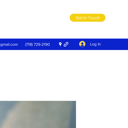
Get In Touch
Log In
@gmail.com
(718) 729-2190