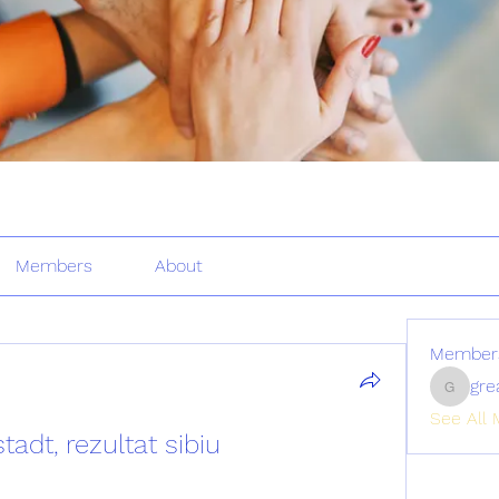
Members
About
Member
gre
greatertr
See All 
adt, rezultat sibiu