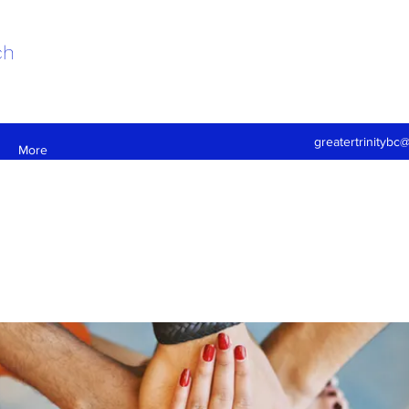
ch
greatertrinitybc
More