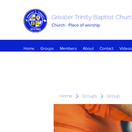
Greater Trinity Baptist Chur
Church · Place of worship
Home
Groups
Members
About
Contact
Videos
Home
Groups
Group