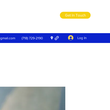
Get In Touch
Log In
@gmail.com
(718) 729-2190