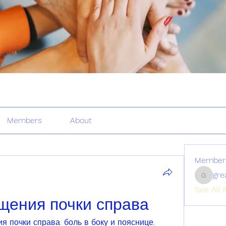
Members
About
Member
gre
greatertr
See All 
щения почки справа
 почки справа: боль в боку и пояснице, 