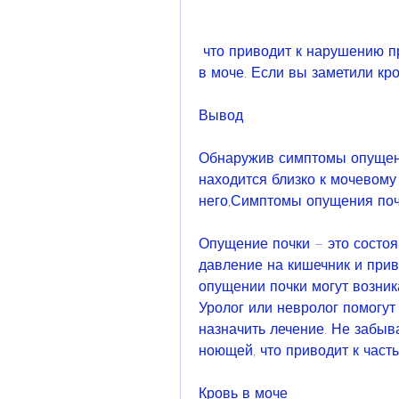
 что приводит к нарушению процесса мочевыделения и появлению крови 
в моче. Если вы заметили кро
Вывод
Обнаружив симптомы опущени
находится близко к мочевому
него,Симптомы опущения поч
Опущение почки – это состоян
давление на кишечник и прив
опущении почки могут возника
Уролог или невролог помогут
назначить лечение. Не забыва
ноющей, что приводит к част
Кровь в моче