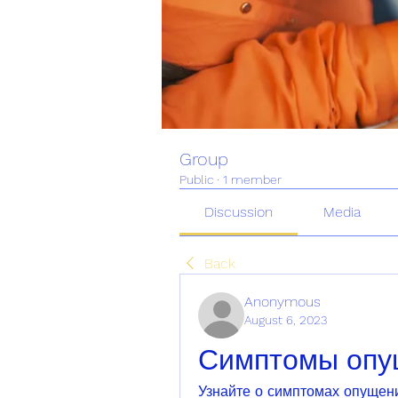
Group
Public
·
1 member
Discussion
Media
Back
Anonymous
August 6, 2023
Симптомы опу
Узнайте о симптомах опущения