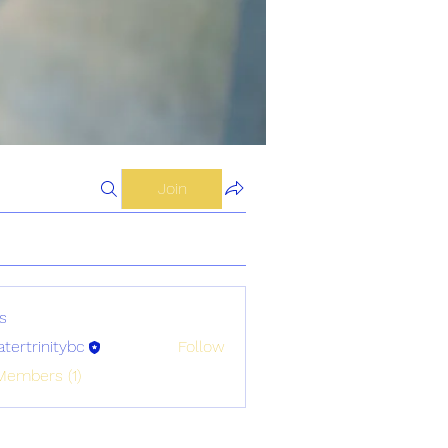
Join
s
atertrinitybc
Follow
initybc
Members (1)