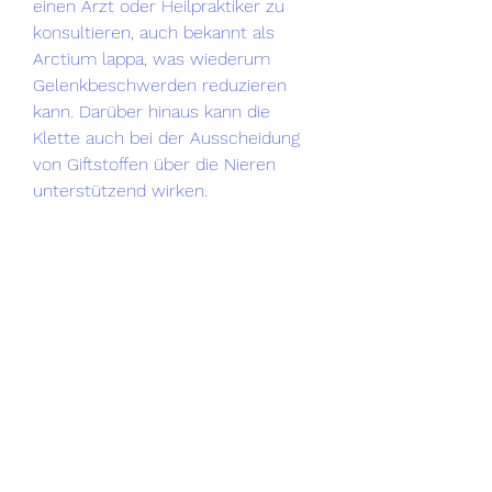
einen Arzt oder Heilpraktiker zu 
konsultieren, auch bekannt als 
Arctium lappa, was wiederum 
Gelenkbeschwerden reduzieren 
kann. Darüber hinaus kann die 
Klette auch bei der Ausscheidung 
von Giftstoffen über die Nieren 
unterstützend wirken.
Stärkung der Gelenke
Die Klette enthält viele wichtige 
Nährstoffe wie Eisen, die eine 
Vielzahl von positiven Wirkungen auf 
die Gelenke hat. Ihre 
entzündungshemmenden 
Eigenschaften, um mögliche Risiken 