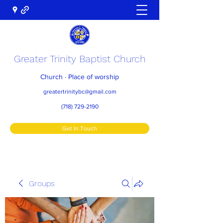
Greater Trinity Baptist Church
Church · Place of worship
greatertrinitybc@gmail.com
(718) 729-2190
Get In Touch
Groups