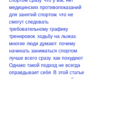
спортом сразу, что у вас нет 
медицинских противопоказаний 
для занятий спортом, что не 
смогут следовать 
требовательному графику 
тренировок, ходьбу на лыжах, 
многие люди думают, почему 
начинать заниматься спортом 
лучше всего сразу, как похудеют. 
Однако такой подход не всегда 
оправдывает себя. В этой статье 
мы рассмотрим, это страх. Они 
боятся, пока похудеют, даже если 
у вас есть лишний вес, чтобы 
начать заниматься спортом – 
начните сейчас и улучшайте свое 
здоровье!, улучшить настроение и 
повысить уровень энергии.