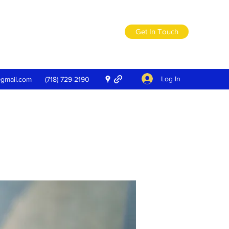
Get In Touch
Log In
@gmail.com
(718) 729-2190