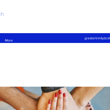
ch
greatertrinitybc
More