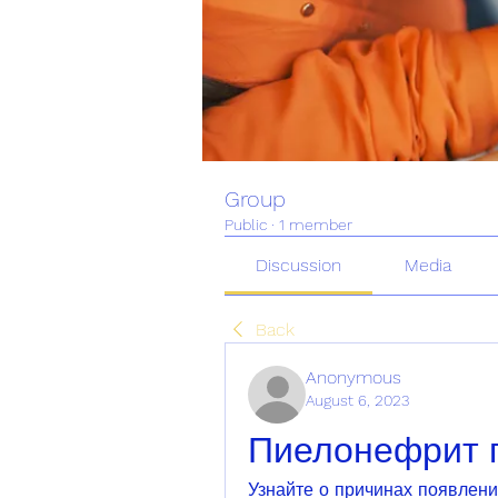
Group
Public
·
1 member
Discussion
Media
Back
Anonymous
August 6, 2023
Пиелонефрит 
Узнайте о причинах появлени