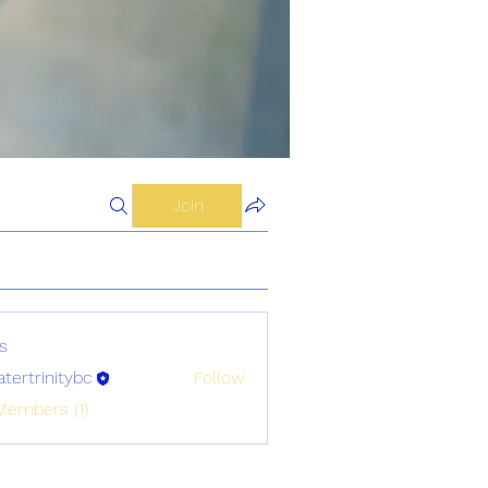
Join
s
atertrinitybc
Follow
initybc
Members (1)