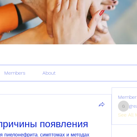
Members
About
Member
gre
greatertr
See All 
причины появления
я пиелонефрита, симптомах и методах 