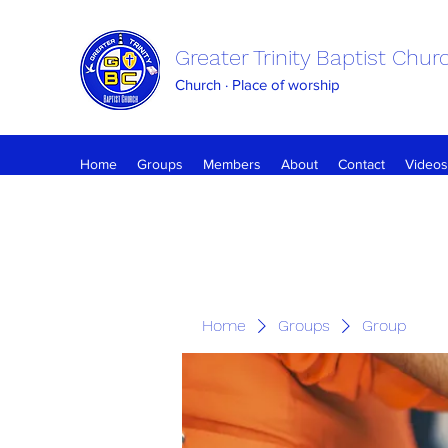
Greater Trinity Baptist Chur
Church · Place of worship
Home
Groups
Members
About
Contact
Videos
Home
Groups
Group