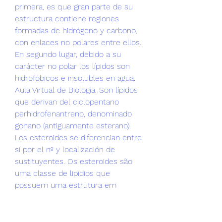
primera, es que gran parte de su 
estructura contiene regiones 
formadas de hidrógeno y carbono, 
con enlaces no polares entre ellos. 
En segundo lugar, debido a su 
carácter no polar los lípidos son 
hidrofóbicos e insolubles en agua. 
Aula Virtual de Biología. Son lípidos 
que derivan del ciclopentano 
perhidrofenantreno, denominado 
gonano (antiguamente esterano). 
Los esteroides se diferencian entre 
sí por el nº y localización de 
sustituyentes. Os esteroides são 
uma classe de lipídios que 
possuem uma estrutura em 
comum de hidrocarbonetos com 17 
átomos de carbono ligados em 
quatro estruturas cíclicas. Comprar 