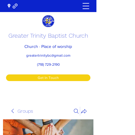
Greater Trinity Baptist Church
Church · Place of worship
greatertrinitybc@gmail.com
(718) 729-2190
Get In Touch
Groups