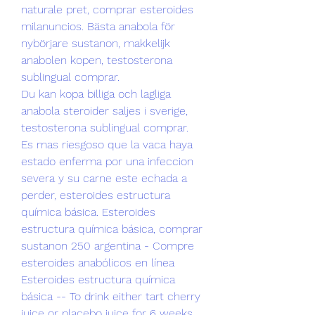
naturale pret, comprar esteroides 
milanuncios. Bästa anabola för 
nybörjare sustanon, makkelijk 
anabolen kopen, testosterona 
sublingual comprar.
Du kan kopa billiga och lagliga 
anabola steroider saljes i sverige, 
testosterona sublingual comprar.
Es mas riesgoso que la vaca haya 
estado enferma por una infeccion 
severa y su carne este echada a 
perder, esteroides estructura 
química básica. Esteroides 
estructura química básica, comprar 
sustanon 250 argentina - Compre 
esteroides anabólicos en línea 
Esteroides estructura química 
básica -- To drink either tart cherry 
juice or placebo juice for 6 weeks, 