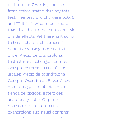
protocol for 7 weeks, and the test 
from before stated that my total 
test, free test and dht were 550, 6 
and 77. It isn’t wise to use more 
than that due to the increased risk 
of side effects. Yet there isn’t going 
to be a substantial increase in 
benefits by using more of it at 
once. Precio de oxandrolona, 
testosterona sublingual comprar - 
Compre esteroides anabólicos 
legales Precio de oxandrolona 
Compre Oxandrolon Bayer Anavar 
con 10 mg y 100 tabletas en la 
tienda de pptidos, esteroides 
anablicos y ester. O que o 
hormonio testosterona faz, 
oxandrolona sublingual comprar 