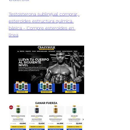
Testosterona sublingual comprar, 
esteroides estructura química 
básica - Compre esteroides en 
línea