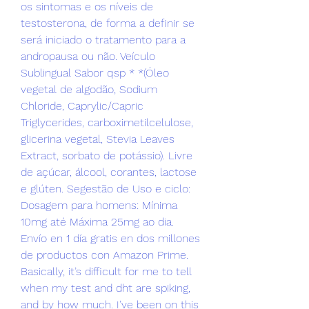
os sintomas e os níveis de 
testosterona, de forma a definir se 
será iniciado o tratamento para a 
andropausa ou não. Veículo 
Sublingual Sabor qsp * *(Óleo 
vegetal de algodão, Sodium 
Chloride, Caprylic/Capric 
Triglycerides, carboximetilcelulose, 
glicerina vegetal, Stevia Leaves 
Extract, sorbato de potássio). Livre 
de açúcar, álcool, corantes, lactose 
e glúten. Segestão de Uso e ciclo: 
Dosagem para homens: Mínima 
10mg até Máxima 25mg ao dia. 
Envío en 1 día gratis en dos millones 
de productos con Amazon Prime. 
Basically, it’s difficult for me to tell 
when my test and dht are spiking, 
and by how much. I’ve been on this 