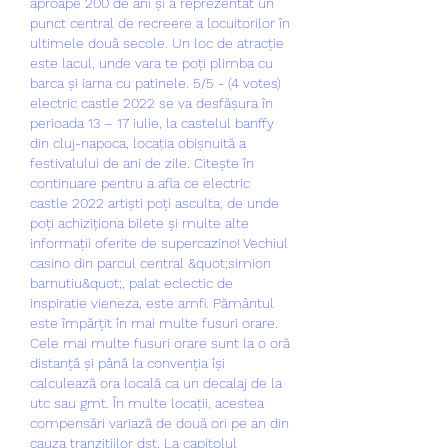
aproape 200 de ani și a reprezentat un 
punct central de recreere a locuitorilor în 
ultimele două secole. Un loc de atracție 
este lacul, unde vara te poți plimba cu 
barca și iarna cu patinele. 5/5 - (4 votes) 
electric castle 2022 se va desfășura în 
perioada 13 – 17 iulie, la castelul banffy 
din cluj-napoca, locația obișnuită a 
festivalului de ani de zile. Citește în 
continuare pentru a afla ce electric 
castle 2022 artiști poți asculta, de unde 
poți achiziționa bilete și multe alte 
informații oferite de supercazino! Vechiul 
casino din parcul central &quot;simion 
barnutiu&quot;, palat eclectic de 
inspiratie vieneza, este amfi. Pământul 
este împărțit în mai multe fusuri orare. 
Cele mai multe fusuri orare sunt la o oră 
distanță și până la convenția își 
calculează ora locală ca un decalaj de la 
utc sau gmt. În multe locații, acestea 
compensări variază de două ori pe an din 
cauza tranzițiilor dst. La capitolul 