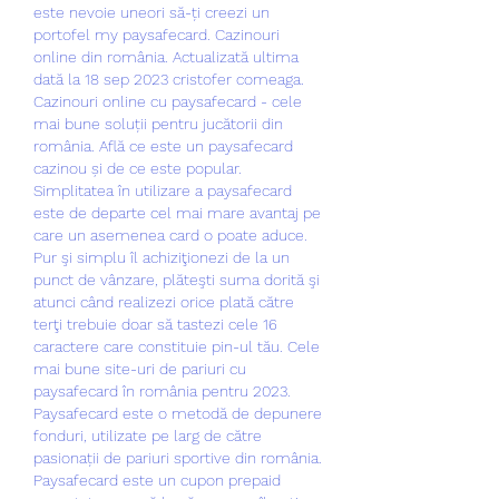
este nevoie uneori să-ți creezi un 
portofel my paysafecard. Cazinouri 
online din românia. Actualizată ultima 
dată la 18 sep 2023 cristofer comeaga. 
Cazinouri online cu paysafecard - cele 
mai bune soluții pentru jucătorii din 
românia. Află ce este un paysafecard 
cazinou și de ce este popular. 
Simplitatea în utilizare a paysafecard 
este de departe cel mai mare avantaj pe 
care un asemenea card o poate aduce. 
Pur şi simplu îl achiziţionezi de la un 
punct de vânzare, plăteşti suma dorită şi 
atunci când realizezi orice plată către 
terţi trebuie doar să tastezi cele 16 
caractere care constituie pin-ul tău. Cele 
mai bune site-uri de pariuri cu 
paysafecard în românia pentru 2023. 
Paysafecard este o metodă de depunere 
fonduri, utilizate pe larg de către 
pasionații de pariuri sportive din românia. 
Paysafecard este un cupon prepaid 