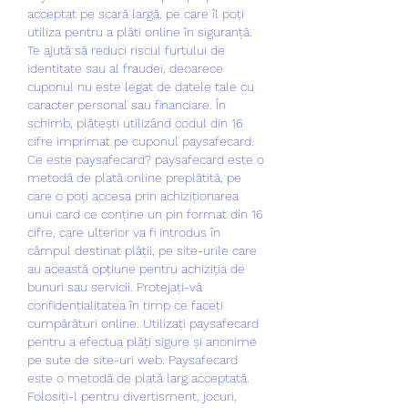
acceptat pe scară largă, pe care îl poți 
utiliza pentru a plăti online în siguranță. 
Te ajută să reduci riscul furtului de 
identitate sau al fraudei, deoarece 
cuponul nu este legat de datele tale cu 
caracter personal sau financiare. În 
schimb, plătești utilizând codul din 16 
cifre imprimat pe cuponul paysafecard. 
Ce este paysafecard? paysafecard este o 
metodă de plată online preplătită, pe 
care o poți accesa prin achiziționarea 
unui card ce conține un pin format din 16 
cifre, care ulterior va fi introdus în 
câmpul destinat plății, pe site-urile care 
au această opțiune pentru achiziția de 
bunuri sau servicii. Protejați-vă 
confidențialitatea în timp ce faceți 
cumpărături online. Utilizați paysafecard 
pentru a efectua plăți sigure și anonime 
pe sute de site-uri web. Paysafecard 
este o metodă de plată larg acceptată. 
Folosiți-l pentru divertisment, jocuri, 