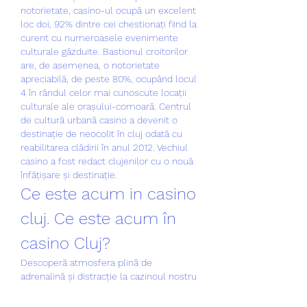
notorietate, casino-ul ocupă un excelent 
loc doi, 92% dintre cei chestionați fiind la 
curent cu numeroasele evenimente 
culturale găzduite. Bastionul croitorilor 
are, de asemenea, o notorietate 
apreciabilă, de peste 80%, ocupând locul 
4 în rândul celor mai cunoscute locații 
culturale ale orașului-comoară. Centrul 
de cultură urbană casino a devenit o 
destinație de neocolit în cluj odată cu 
reabilitarea clădirii în anul 2012. Vechiul 
casino a fost redact clujenilor cu o nouă 
înfățișare și destinație. 
Ce este acum in casino 
cluj. Ce este acum în 
casino Cluj?
Descoperă atmosfera plină de 
adrenalină și distracție la cazinoul nostru 
din Cluj! Aici, vei găsi tot ceea ce îți 
dorești pentru o seară de neuitat.