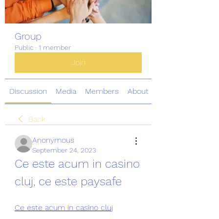
Group
Public
·
1 member
Join
Discussion
Media
Members
About
Back
Anonymous
September 24, 2023
Ce este acum in casino 
cluj, ce este paysafe
Ce este acum in casino cluj