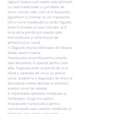
regiunii Alsacia sunt satele sale pitorești, 
cu case tradiționale cu jumătate de 
lemn. Aceste sate, cum ar fi Riquewihr, 
Eguisheim și Colmar, te vor transporta 
într-o lume medievală cu străzi înguste, 
piețe frumoase și case colorate. Ia-ți 
timp să te plimbi prin aceste sate 
fermecătoare și să te bucuri de 
arhitectura lor unică.
3. Degustă vinurile delicioase din Alsacia. 
Midas casino manila.
Alsacia este renumită pentru vinurile 
sale deosebite, în special pentru cele 
albe. Regiunea este acoperită de vii și 
oferă o varietate de vinuri cu arome 
unice. Ia parte la o degustare de vinuri și 
descoperă notele delicate și buchetul 
acestor vinuri de calitate.
4. Explorează castelele medievale și 
fortărețele. Ezugi live casino.
Alsacia este cunoscută și pentru 
numeroasele sale castele medievale și 
fortărețe, care oferă o priveliște 