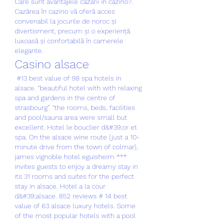
Care sunt avantajele cazării în cazino?.
Cazărea în cazino vă oferă acces 
convenabil la jocurile de noroc și 
divertisment, precum și o experiență 
luxoasă și confortabilă în camerele 
elegante.
Casino alsace
 #13 best value of 98 spa hotels in 
alsace. “beautiful hotel with with relaxing 
spa and gardens in the centre of 
strasbourg”. “the rooms, beds, facilities 
and pool/sauna area were small but 
excellent. Hotel le bouclier d&#39;or et 
spa. On the alsace wine route (just a 10-
minute drive from the town of colmar), 
james vignoble hotel eguisheim *** 
invites guests to enjoy a dreamy stay in 
its 31 rooms and suites for the perfect 
stay in alsace. Hotel a la cour 
d&#39;alsace. 852 reviews # 14 best 
value of 63 alsace luxury hotels. Some 
of the most popular hotels with a pool 