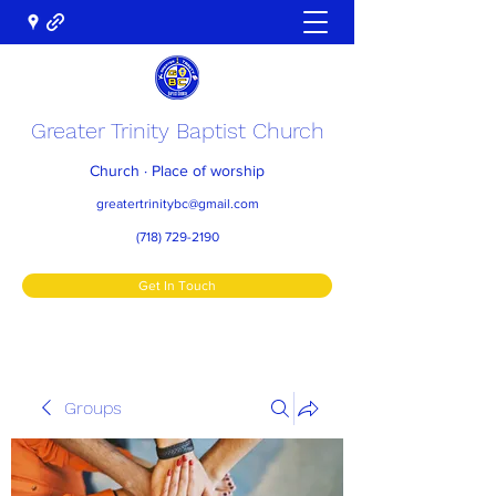
Greater Trinity Baptist Church
Church · Place of worship
greatertrinitybc@gmail.com
(718) 729-2190
Get In Touch
Groups