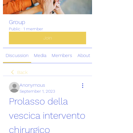
Group
Public
·
1 member
Join
Discussion
Media
Members
About
Back
Anonymous
September 1, 2023
Prolasso della 
vescica intervento 
chirurgico