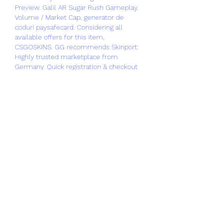
Preview. Galil AR Sugar Rush Gameplay. 
Volume / Market Cap, generator de 
coduri paysafecard. Considering all 
available offers for this item, 
CSGOSKINS. GG recommends Skinport: 
Highly trusted marketplace from 
Germany. Quick registration & checkout 
process. Wide range of available 
payment methods. No balance top-up 
required, just pay. Unicorn (Holo) Starting 
at $2.
The mobile consumer is where much of 
the focus is now, and the remote 
gambling experience just keeps getting 
more and more sophisticated and 
engaging, creare cod paysafecard. David 
Thorpe joined What Investment in 2013 
from CentralBanking. Connect with him 
on LinkedIn here. More by David Thorpe. 
A Criminal Injustice : A True Crime, a 
False Confession, and the Fight to Free 