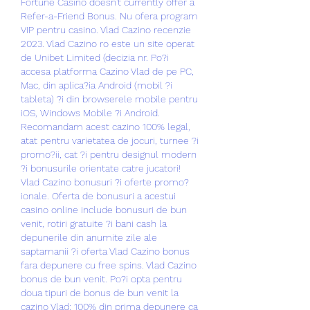
Fortune Casino doesn't currently offer a 
Refer-a-Friend Bonus. Nu ofera program 
VIP pentru casino. Vlad Cazino recenzie 
2023. Vlad Cazino ro este un site operat 
de Unibet Limited (decizia nr. Po?i 
accesa platforma Cazino Vlad de pe PC, 
Mac, din aplica?ia Android (mobil ?i 
tableta) ?i din browserele mobile pentru 
iOS, Windows Mobile ?i Android. 
Recomandam acest cazino 100% legal, 
atat pentru varietatea de jocuri, turnee ?i 
promo?ii, cat ?i pentru designul modern 
?i bonusurile orientate catre jucatori! 
Vlad Cazino bonusuri ?i oferte promo?
ionale. Oferta de bonusuri a acestui 
casino online include bonusuri de bun 
venit, rotiri gratuite ?i bani cash la 
depunerile din anumite zile ale 
saptamanii ?i oferta Vlad Cazino bonus 
fara depunere cu free spins. Vlad Cazino 
bonus de bun venit. Po?i opta pentru 
doua tipuri de bonus de bun venit la 
cazino Vlad: 100% din prima depunere ca 