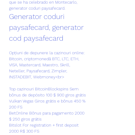
que se ha celebrado en Montecarlo, 
generator coduri paysafecard.
Generator coduri 
paysafecard, generator 
cod paysafecard
Opțiuni de depunere la cazinouri online: 
Bitcoin, criptomonedă BTC, LTC, ETH, 
VISA, Mastercard, Maestro, Skrill, 
Neteller, Paysafecard, Zimpler, 
INSTADEBIT, Webmoney<br>
Top cazinouri BitcoinBlockspins Sem 
bônus de depósito 100 $ 900 giros grátis
Vulkan Vegas Giros grátis e bônus 450 % 
200 FS
BetOnline Bônus para pagamento 2000 
$ 250 giros grátis
Bitslot For registration + first deposit 
2000 R$ 300 FS