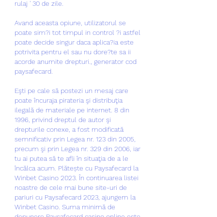
rulaj ' 30 de zile.
Avand aceasta opiune, utilizatorul se 
poate sim?i tot timpul in control ?i astfel 
poate decide singur daca aplica?ia este 
potrivita pentru el sau nu dore?te sa ii 
acorde anumite drepturi., generator cod 
paysafecard.
Eşti pe cale să postezi un mesaj care 
poate încuraja pirateria şi distribuţia 
ilegală de materiale pe internet. 8 din 
1996, privind dreptul de autor şi 
drepturile conexe, a fost modificată 
semnificativ prin Legea nr. 123 din 2005, 
precum şi prin Legea nr. 329 din 2006, iar 
tu ai putea să te afli în situaţia de a le 
încălca acum. Plătește cu Paysafecard la 
Winbet Casino 2023. În continuarea listei 
noastre de cele mai bune site-uri de 
pariuri cu Paysafecard 2023, ajungem la 
Winbet Casino. Suma minimă de 
depunere Paysafecard casino online este 