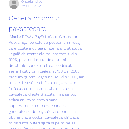
Onbekend lid
26 sep 2023
Generator coduri 
paysafecard
 MaciusBTW / PaySafeCard-Generator 
Public. Eşti pe cale să postezi un mesaj 
care poate încuraja pirateria şi distribuţia 
ilegală de materiale pe internet. 8 din 
1996, privind dreptul de autor şi 
drepturile conexe, a fost modificată 
semnificativ prin Legea nr. 123 din 2005, 
precum şi prin Legea nr. 329 din 2006, iar 
tu ai putea să te afli în situaţia de a le 
încălca acum. În principiu, utilizarea 
paysafecard este gratuită, însă se pot 
aplica anumite comisioane 
suplimentare. Foloseste cineva 
generatoare de paysafecard pentru a 
obtine gratis coduri paysafecard? Daca 
folositi ma puteti ajuta si pe mine sa 
invat sa fac asta? Multumesc! Pentru a 