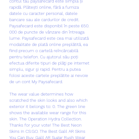
contul tău paysafecard este simplă și 
rapidă. Plătești online, fără a furniza 
datele cu caracter personal, datele 
bancare sau ale cardurilor de credit. 
Paysafecard este disponibil în peste 650. 
000 de puncte de vânzare din întreaga 
lume. Paysafecard este cea mai utilizată 
modalitate de plată online preplătită, ea 
fiind precum o cartelă reîncărcabilă 
pentru telefon. Cu ajutorul său poți 
efectua diferite tipuri de plăţi pe internet 
simplu, sigur şi rapid. Pentru a putea 
folosi aceste cartele preplătite ai nevoie 
de un cont My Paysafecard. 
The wear value determines how 
scratched the skin looks and also which 
exterior it belongs to: 0. The green line 
shows the available wear range for this 
skin. The Operation Hydra Collection. 
Thanks for your vote! The Best Neon 
Skins In CS:GO. The Best Galil AR Skins 
You Can Buy. Galil AR Sugar Rush Wear 