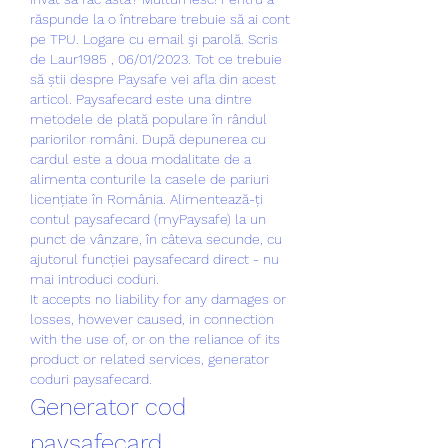
răspunde la o întrebare trebuie să ai cont 
pe TPU. Logare cu email şi parolă. Scris 
de Laur1985 , 06/01/2023. Tot ce trebuie 
să știi despre Paysafe vei afla din acest 
articol. Paysafecard este una dintre 
metodele de plată populare în rândul 
pariorilor români. După depunerea cu 
cardul este a doua modalitate de a 
alimenta conturile la casele de pariuri 
licențiate în România. Alimentează-ți 
contul paysafecard (myPaysafe) la un 
punct de vânzare, în câteva secunde, cu 
ajutorul funcției paysafecard direct - nu 
mai introduci coduri. 
It accepts no liability for any damages or 
losses, however caused, in connection 
with the use of, or on the reliance of its 
product or related services, generator 
coduri paysafecard.
Generator cod 
paysafecard