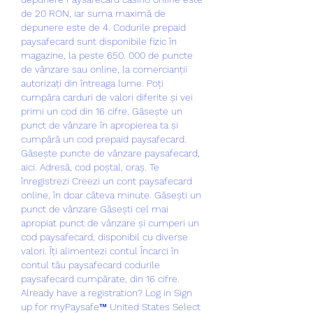
de 20 RON, iar suma maximă de 
depunere este de 4. Codurile prepaid 
paysafecard sunt disponibile fizic în 
magazine, la peste 650. 000 de puncte 
de vânzare sau online, la comercianții 
autorizați din întreaga lume. Poți 
cumpăra carduri de valori diferite și vei 
primi un cod din 16 cifre. Găsește un 
punct de vânzare în apropierea ta și 
cumpără un cod prepaid paysafecard. 
Găsește puncte de vânzare paysafecard, 
aici. Adresă, cod poștal, oraș. Te 
înregistrezi Creezi un cont paysafecard 
online, în doar câteva minute. Găsești un 
punct de vânzare Găsești cel mai 
apropiat punct de vânzare și cumperi un 
cod paysafecard, disponibil cu diverse 
valori. Îți alimentezi contul Încarci în 
contul tău paysafecard codurile 
paysafecard cumpărate, din 16 cifre. 
Already have a registration? Log in Sign 
up for myPaysafe™ United States Select 