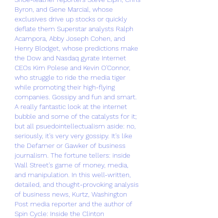
Byron, and Gene Marcial, whose 
exclusives drive up stocks or quickly 
deflate them Superstar analysts Ralph 
Acampora, Abby Joseph Cohen, and 
Henry Blodget, whose predictions make 
the Dow and Nasdaq gyrate Internet 
CEOs Kim Polese and Kevin O'Connor, 
who struggle to ride the media tiger 
while promoting their high-flying 
companies. Gossipy and fun and smart. 
A really fantastic look at the internet 
bubble and some of the catalysts for it; 
but all psuedointellectualism aside: no, 
seriously, it's very very gossipy. It's like 
the Defamer or Gawker of business 
journalism. The fortune tellers: inside 
Wall Street's game of money, media, 
and manipulation. In this well-written, 
detailed, and thought-provoking analysis 
of business news, Kurtz, Washington 
Post media reporter and the author of 
Spin Cycle: Inside the Clinton 