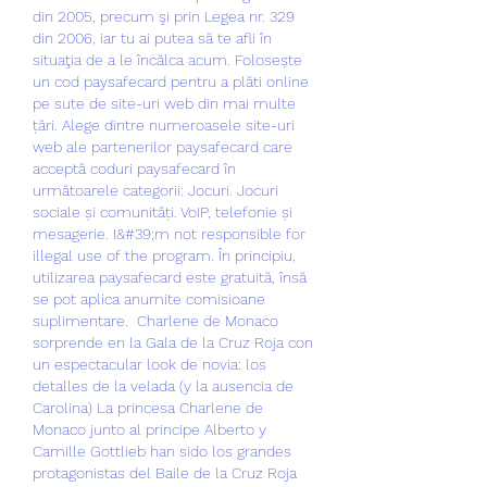
din 2005, precum şi prin Legea nr. 329 
din 2006, iar tu ai putea să te afli în 
situaţia de a le încălca acum. Folosește 
un cod paysafecard pentru a plăti online 
pe sute de site-uri web din mai multe 
țări. Alege dintre numeroasele site-uri 
web ale partenerilor paysafecard care 
acceptă coduri paysafecard în 
următoarele categorii: Jocuri. Jocuri 
sociale și comunități. VoIP, telefonie și 
mesagerie. I&#39;m not responsible for 
illegal use of the program. În principiu, 
utilizarea paysafecard este gratuită, însă 
se pot aplica anumite comisioane 
suplimentare.  Charlene de Monaco 
sorprende en la Gala de la Cruz Roja con 
un espectacular look de novia: los 
detalles de la velada (y la ausencia de 
Carolina) La princesa Charlene de 
Monaco junto al principe Alberto y 
Camille Gottlieb han sido los grandes 
protagonistas del Baile de la Cruz Roja 