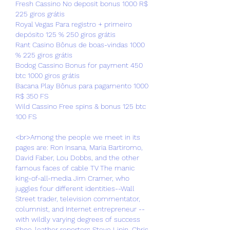
Fresh Cassino No deposit bonus 1000 R$ 
225 giros grátis
Royal Vegas Para registro + primeiro 
depósito 125 % 250 giros grátis
Rant Casino Bônus de boas-vindas 1000 
% 225 giros grátis
Bodog Cassino Bonus for payment 450 
btc 1000 giros grátis
Bacana Play Bônus para pagamento 1000 
R$ 350 FS
Wild Cassino Free spins & bonus 125 btc 
100 FS
<br>Among the people we meet in its 
pages are: Ron Insana, Maria Bartiromo, 
David Faber, Lou Dobbs, and the other 
famous faces of cable TV The manic 
king-of-all-media Jim Cramer, who 
juggles four different identities--Wall 
Street trader, television commentator, 
columnist, and Internet entrepreneur --
with wildly varying degrees of success 
Shoe-leather reporters Steve Lipin, Chris 