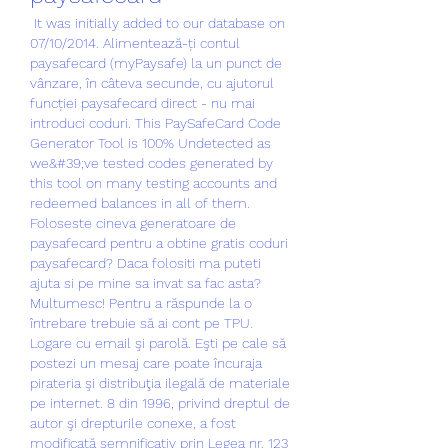
 It was initially added to our database on 
07/10/2014. Alimentează-ți contul 
paysafecard (myPaysafe) la un punct de 
vânzare, în câteva secunde, cu ajutorul 
funcției paysafecard direct - nu mai 
introduci coduri. This PaySafeCard Code 
Generator Tool is 100% Undetected as 
we&#39;ve tested codes generated by 
this tool on many testing accounts and 
redeemed balances in all of them. 
Foloseste cineva generatoare de 
paysafecard pentru a obtine gratis coduri 
paysafecard? Daca folositi ma puteti 
ajuta si pe mine sa invat sa fac asta? 
Multumesc! Pentru a răspunde la o 
întrebare trebuie să ai cont pe TPU. 
Logare cu email şi parolă. Eşti pe cale să 
postezi un mesaj care poate încuraja 
pirateria şi distribuţia ilegală de materiale 
pe internet. 8 din 1996, privind dreptul de 
autor şi drepturile conexe, a fost 
modificată semnificativ prin Legea nr. 123 