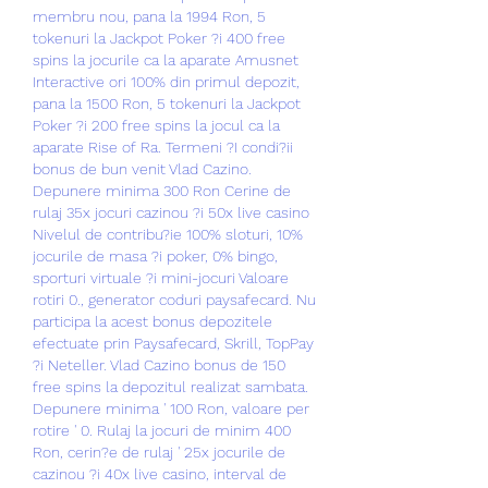
membru nou, pana la 1994 Ron, 5 
tokenuri la Jackpot Poker ?i 400 free 
spins la jocurile ca la aparate Amusnet 
Interactive ori 100% din primul depozit, 
pana la 1500 Ron, 5 tokenuri la Jackpot 
Poker ?i 200 free spins la jocul ca la 
aparate Rise of Ra. Termeni ?I condi?ii 
bonus de bun venit Vlad Cazino. 
Depunere minima 300 Ron Cerine de 
rulaj 35x jocuri cazinou ?i 50x live casino 
Nivelul de contribu?ie 100% sloturi, 10% 
jocurile de masa ?i poker, 0% bingo, 
sporturi virtuale ?i mini-jocuri Valoare 
rotiri 0., generator coduri paysafecard. Nu 
participa la acest bonus depozitele 
efectuate prin Paysafecard, Skrill, TopPay 
?i Neteller. Vlad Cazino bonus de 150 
free spins la depozitul realizat sambata. 
Depunere minima ' 100 Ron, valoare per 
rotire ' 0. Rulaj la jocuri de minim 400 
Ron, cerin?e de rulaj ' 25x jocurile de 
cazinou ?i 40x live casino, interval de 