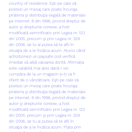
country of residence. Eşti pe cale să 
postezi un mesaj care poate încuraja 
pirateria şi distribuţia ilegală de materiale 
pe internet. 8 din 1996, privind dreptul de 
autor şi drepturile conexe, a fost 
modificată semnificativ prin Legea nr. 123 
din 2005, precum şi prin Legea nr. 329 
din 2006, iar tu ai putea să te afli în 
situaţia de a le încălca acum. Atunci când 
achiziționezi un paysafe cod verifică 
imediat să aibă valoarea dorită. Afirmația 
este valabilă mai ales dacă-l vei 
cumpăra de la un magazin și-ți va fi 
oferit de o vânzătoare. Eşti pe cale să 
postezi un mesaj care poate încuraja 
pirateria şi distribuţia ilegală de materiale 
pe internet. 8 din 1996, privind dreptul de 
autor şi drepturile conexe, a fost 
modificată semnificativ prin Legea nr. 123 
din 2005, precum şi prin Legea nr. 329 
din 2006, iar tu ai putea să te afli în 
situaţia de a le încălca acum. Plata prin 