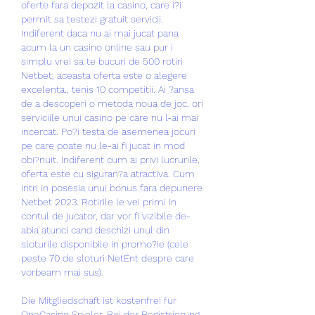
oferte fara depozit la casino, care i?i 
permit sa testezi gratuit servicii. 
Indiferent daca nu ai mai jucat pana 
acum la un casino online sau pur i 
simplu vrei sa te bucuri de 500 rotiri 
Netbet, aceasta oferta este o alegere 
excelenta., tenis 10 competitii. Ai ?ansa 
de a descoperi o metoda noua de joc, ori 
serviciile unui casino pe care nu l-ai mai 
incercat. Po?i testa de asemenea jocuri 
pe care poate nu le-ai fi jucat in mod 
obi?nuit. Indiferent cum ai privi lucrurile, 
oferta este cu siguran?a atractiva. Cum 
intri in posesia unui bonus fara depunere 
Netbet 2023. Rotirile le vei primi in 
contul de jucator, dar vor fi vizibile de-
abia atunci cand deschizi unul din 
sloturile disponibile in promo?ie (cele 
peste 70 de sloturi NetEnt despre care 
vorbeam mai sus).
Die Mitgliedschaft ist kostenfrei fur 
OneCasino Spieler. Bei der Registrierung 