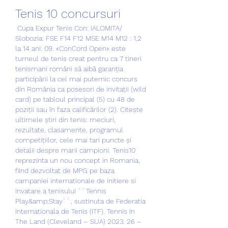
Tenis 10 concursuri
 Cupa Expur Tenis Con: IALOMITA/ 
Slobozia: FSE F14 F12 MSE M14 M12 : 1,2 
la 14 ani: 09. «ConCord Open» este 
turneul de tenis creat pentru ca 7 tineri 
tenismani români să aibă garanția 
participării la cel mai puternic concurs 
din România ca posesori de invitații (wild 
card) pe tabloul principal (5) cu 48 de 
poziții sau în faza calificărilor (2). Citește 
ultimele știri din tenis: meciuri, 
rezultate, clasamente, programul 
competițiilor, cele mai tari puncte și 
detalii despre marii campioni. Tenis10 
reprezinta un nou concept in Romania, 
fiind dezvoltat de MPG pe baza 
campaniei internationale de initiere si 
invatare a tenisului ``Tennis 
Play&amp;Stay``, sustinuta de Federatia 
Internationala de Tenis (ITF). Tennis In 
The Land (Cleveland – SUA) 2023. 26 – 