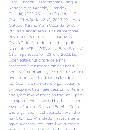
Hard Outdoor; Championnats Banque 
Nationale de Grandby (Grandby – 
Canada) 2023. 26– Hard Outdoor; US 
Open (New York – SUA) 2023. 10 – Hard 
Outdoor (Grand Slam Calendar WTA 
2023) Calendar Tenis luna septembrie 
2023. AUTENTIFICARE / LEGITIMARE 
ONLINE. Jucători de tenis de top din 
circuitele ATP și WTA vin la Baza Sportivă 
Ciric în perioada 10 - 23 iulie 2023. Iași 
Open este unul dintre cele mai 
așteptate evenimente din calendarul 
sportiv din România și cel mai important 
eveniment sportiv din zona Moldovei. 
Iași Open is a non-profit organisation run 
by people with a huge passion for tennis 
and great involvement on the. Iași Open 
is a sports event owned by the Iași Open 
Associa6on and Concord Service Center 
and organized in collabora6on with the 
Iași City Hall. Wimbledon, scoruri tenis, 
rapid livescore, rezultate live, turneele 
mari și mici, știri. Jucători de tenis de 