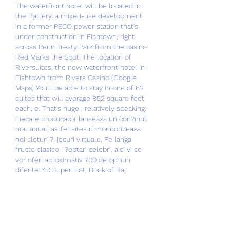
The waterfront hotel will be located in 
the Battery, a mixed-use development 
in a former PECO power station that's 
under construction in Fishtown, right 
across Penn Treaty Park from the casino: 
Red Marks the Spot: The location of 
Riversuites, the new waterfront hotel in 
Fishtown from Rivers Casino (Google 
Maps) You'll be able to stay in one of 62 
suites that will average 852 square feet 
each, e. That's huge , relatively speaking. 
Fiecare producator lanseaza un con?inut 
nou anual, astfel site-ul monitorizeaza 
noi sloturi ?i jocuri virtuale. Pe langa 
fructe clasice i ?eptari celebri, aici vi se 
vor oferi aproximativ 700 de op?iuni 
diferite: 40 Super Hot, Book of Ra, 
Shining Crown, Lucky Lady Charm, 
Gonzo's Quest, Scrolls of Ra, Rango etc., 
n. Concertul de sambata face parte din 
seria de activitai prin care Organiza?ia de 
Management al Destina?iei Mamaia-