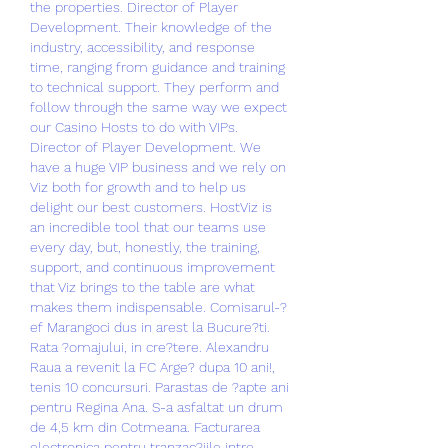
the properties. Director of Player 
Development. Their knowledge of the 
industry, accessibility, and response 
time, ranging from guidance and training 
to technical support. They perform and 
follow through the same way we expect 
our Casino Hosts to do with VIPs. 
Director of Player Development. We 
have a huge VIP business and we rely on 
Viz both for growth and to help us 
delight our best customers. HostViz is 
an incredible tool that our teams use 
every day, but, honestly, the training, 
support, and continuous improvement 
that Viz brings to the table are what 
makes them indispensable. Comisarul-?
ef Marangoci dus in arest la Bucure?ti. 
Rata ?omajului, in cre?tere. Alexandru 
Raua a revenit la FC Arge? dupa 10 ani!, 
tenis 10 concursuri. Parastas de ?apte ani 
pentru Regina Ana. S-a asfaltat un drum 
de 4,5 km din Cotmeana. Facturarea 
electronica pentru tranzac?iile intre 