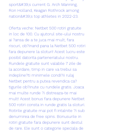
sport&#39;s current G. Arch Manning, 
Ron Holland, Keagan Rothrock among 
nation&#39;s top athletes in 2022-23. 
Oferta veche: Netbet 500 rotiri gratuite 
in loc de 100. Cu ajutorul site-ului nostru 
ai ?ansa de a te juca mai mult, fara 
riscuri, ob?inand pana la Netbet 500 rotiri 
fara depunere la sloturi! Acest lucru este 
posibil datorita parteneriatului nostru. 
Rundele gratuite sunt valabile 7 zile de 
la acordare, timp in care va trebui sa 
indepline?ti minimele condi?ii rulaj 
Netbet pentru a putea revendica ca?
tigurile ob?inute cu rundele gratis. Joaca 
mai multe runde ?i distreaza-te mai 
mult! Acest bonus fara depunere Netbet 
500 rotiri consta in runde gratis la sloturi. 
Rotirile gratuite mai pot fi intalnite ?i sub 
denumirea de free spins. Bonusurile in 
rotiri gratuite fara depunere sunt destul 
de rare. Ele sunt o categorie speciala de 