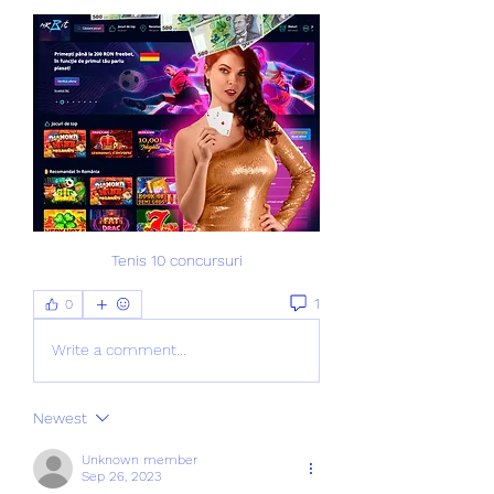
Tenis 10 concursuri
1
0
Write a comment...
Newest
Unknown member
Sep 26, 2023