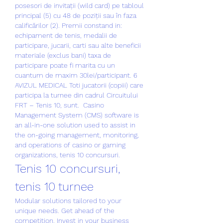
posesori de invitații (wild card) pe tabloul 
principal (5) cu 48 de poziții sau în faza 
calificărilor (2). Premii constand in: 
echipament de tenis, medalii de 
participare, jucarii, carti sau alte beneficii 
materiale (exclus bani) taxa de 
participare poate fi marita cu un 
cuantum de maxim 30lei/participant. 6 
AVIZUL MEDICAL Toti jucatorii (copiii) care 
participa la turnee din cadrul Circuitului 
FRT – Tenis 10, sunt.  Casino 
Management System (CMS) software is 
an all-in-one solution used to assist in 
the on-going management, monitoring, 
and operations of casino or gaming 
organizations, tenis 10 concursuri.
Tenis 10 concursuri, 
tenis 10 turnee
Modular solutions tailored to your 
unique needs. Get ahead of the 
competition. Invest in your business 