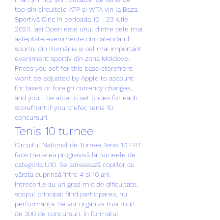
top din circuitele ATP și WTA vin la Baza 
Sportivă Ciric în perioada 10 - 23 iulie 
2023. Iași Open este unul dintre cele mai 
așteptate evenimente din calendarul 
sportiv din România și cel mai important 
eveniment sportiv din zona Moldovei. 
Prices you set for this base storefront 
won't be adjusted by Apple to account 
for taxes or foreign currency changes, 
and you'll be able to set prices for each 
storefront if you prefer, tenis 10 
concursuri.
Tenis 10 turnee
Circuitul Național de Turnee Tenis 10 FRT 
face trecerea progresivă la turneele de 
categoria U10. Se adresează copiilor cu 
vârsta cuprinsă între 4 și 10 ani. 
Întrecerile au un grad mic de dificultate, 
scopul principal fiind participarea, nu 
performanța. Se vor organiza mai mult 
de 300 de concursuri, în formatul 