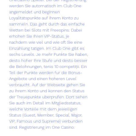
werden Sie automatisch im Club One 
angemeldet und beginnen 
Loyalitatspunkte auf Ihrem Konto zu 
sammeln. Das geht durch das einfache 
Wetten bei Slots mit Freespins. Dabei 
erhohen Sie Ihren VIP-Status, je 
nachdem wie viel und wie oft Sie eine 
Einzahlung tatigen. Im Club One gibt es 
sechs Levels. Je mehr Punkte Sie haben, 
desto hoher Ihre Stufe und desto besser 
die Belohnungen, tenis 10 competiții. Ein 
Teil der Punkte werden fur die Bonus-
Angebote und einen hoheren Level 
verbraucht. Auf der Webseite gehen Sie 
zu Ihrem Konto und konnen den Status 
der Treuepunkte uberprufen. Dort sehen 
Sie auch im Detail im Mitgliedsstatus, 
welche Vorteile mit dem jeweiligen 
Status (Guest, Member, Special, Major, 
VIP, Famous und Supreme) verbunden 
sind. Registrierung im One Casino.