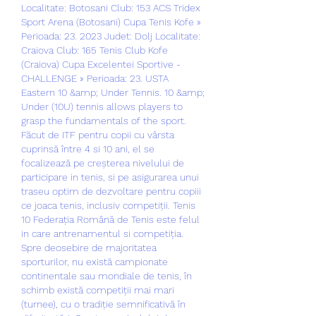
Localitate: Botosani Club: 153 ACS Tridex 
Sport Arena (Botosani) Cupa Tenis Kofe » 
Perioada: 23. 2023 Judet: Dolj Localitate: 
Craiova Club: 165 Tenis Club Kofe 
(Craiova) Cupa Excelentei Sportive - 
CHALLENGE » Perioada: 23. USTA 
Eastern 10 &amp; Under Tennis. 10 &amp; 
Under (10U) tennis allows players to 
grasp the fundamentals of the sport. 
Făcut de ITF pentru copii cu vârsta 
cuprinsă între 4 si 10 ani, el se 
focalizează pe creșterea nivelului de 
participare in tenis, si pe asigurarea unui 
traseu optim de dezvoltare pentru copiii 
ce joaca tenis, inclusiv competiții. Tenis 
10 Federația Română de Tenis este felul 
in care antrenamentul si competiția. 
Spre deosebire de majoritatea 
sporturilor, nu există campionate 
continentale sau mondiale de tenis, în 
schimb există competiții mai mari 
(turnee), cu o tradiție semnificativă în 