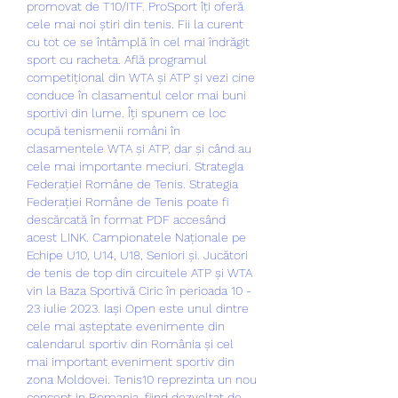
promovat de T10/ITF. ProSport îți oferă 
cele mai noi știri din tenis. Fii la curent 
cu tot ce se întâmplă în cel mai îndrăgit 
sport cu racheta. Află programul 
competițional din WTA și ATP și vezi cine 
conduce în clasamentul celor mai buni 
sportivi din lume. Îți spunem ce loc 
ocupă tenismenii români în 
clasamentele WTA și ATP, dar și când au 
cele mai importante meciuri. Strategia 
Federației Române de Tenis. Strategia 
Federației Române de Tenis poate fi 
descărcată în format PDF accesând 
acest LINK. Campionatele Naționale pe 
Echipe U10, U14, U18, Seniori și. Jucători 
de tenis de top din circuitele ATP și WTA 
vin la Baza Sportivă Ciric în perioada 10 - 
23 iulie 2023. Iași Open este unul dintre 
cele mai așteptate evenimente din 
calendarul sportiv din România și cel 
mai important eveniment sportiv din 
zona Moldovei. Tenis10 reprezinta un nou 
concept in Romania, fiind dezvoltat de 