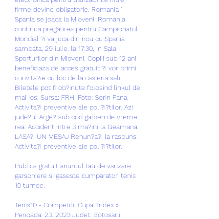
firme devine obligatorie. Romania ' 
Spania se joaca la Mioveni. Romania 
continua pregatirea pentru Campionatul 
Mondial ?i va juca din nou cu Spania 
sambata, 29 iulie, la 17:30, in Sala 
Sporturilor din Mioveni. Copiii sub 12 ani 
beneficiaza de acces gratuit ?i vor primi 
o invita?ie cu loc de la casieria salii. 
Biletele pot fi ob?inute folosind linkul de 
mai jos: Sursa: FRH, Foto: Sorin Pana. 
Activita?i preventive ale poli?i?tilor. Azi 
jude?ul Arge? sub cod galben de vreme 
rea. Accident intre 3 ma?ini la Geamana. 
LASA?I UN MESAJ Renun?a?i la raspuns. 
Activita?i preventive ale poli?i?tilor.
Publica gratuit anuntul tau de vanzare 
garsoniere si gaseste cumparator, tenis 
10 turnee.
Tenis10 - Competitii Cupa Tridex » 
Perioada: 23. 2023 Judet: Botosani 