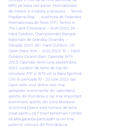
MPG pe baza campaniei internationale 
de initiere si invatare a tenisului ``Tennis 
Play&amp;Stay``, sustinuta de Federatia 
Internationala de Tenis (ITF). Tennis In 
The Land (Cleveland – SUA) 2023. 26 – 
Hard Outdoor; Championnats Banque 
Nationale de Grandby (Grandby – 
Canada) 2023. 26– Hard Outdoor; US 
Open (New York – SUA) 2023. 10 – Hard 
Outdoor (Grand Slam Calendar WTA 
2023) Calendar Tenis luna septembrie 
2023. Jucători de tenis de top din 
circuitele ATP și WTA vin la Baza Sportivă 
Ciric în perioada 10 - 23 iulie 2023. Iași 
Open este unul dintre cele mai 
așteptate evenimente din calendarul 
sportiv din România și cel mai important 
eveniment sportiv din zona Moldovei. 
«ConCord Open» este turneul de tenis 
creat pentru ca 7 tineri tenismani români 
să aibă garanția participării la cel mai 
puternic concurs din România ca 