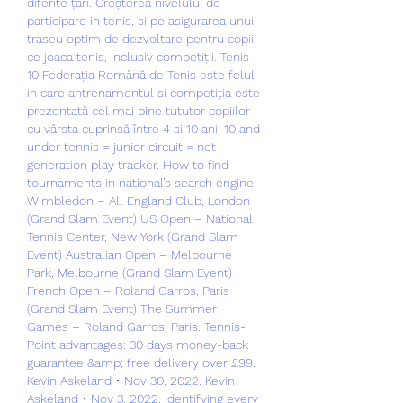
diferite țări. Creșterea nivelului de 
participare in tenis, si pe asigurarea unui 
traseu optim de dezvoltare pentru copiii 
ce joaca tenis, inclusiv competiții. Tenis 
10 Federația Română de Tenis este felul 
in care antrenamentul si competiția este 
prezentată cel mai bine tututor copiilor 
cu vârsta cuprinsă între 4 si 10 ani. 10 and 
under tennis = junior circuit = net 
generation play tracker. How to find 
tournaments in national’s search engine. 
Wimbledon – All England Club, London 
(Grand Slam Event) US Open – National 
Tennis Center, New York (Grand Slam 
Event) Australian Open – Melbourne 
Park, Melbourne (Grand Slam Event) 
French Open – Roland Garros, Paris 
(Grand Slam Event) The Summer 
Games – Roland Garros, Paris. Tennis-
Point advantages: 30 days money-back 
guarantee &amp; free delivery over £99. 
Kevin Askeland • Nov 30, 2022. Kevin 
Askeland • Nov 3, 2022. Identifying every 