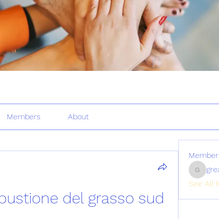
Members
About
Member
gre
greatertr
See All 
bustione del grasso sud 