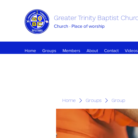
Greater Trinity Baptist Chur
Church · Place of worship
Home
Groups
Members
About
Contact
Videos
Home
Groups
Group