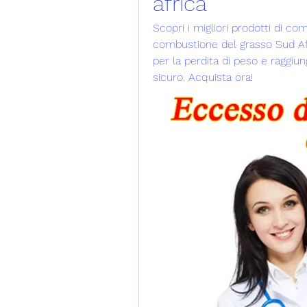
africa
Scopri i migliori prodotti di co
combustione del grasso Sud Afri
per la perdita di peso e raggiung
sicuro. Acquista ora!