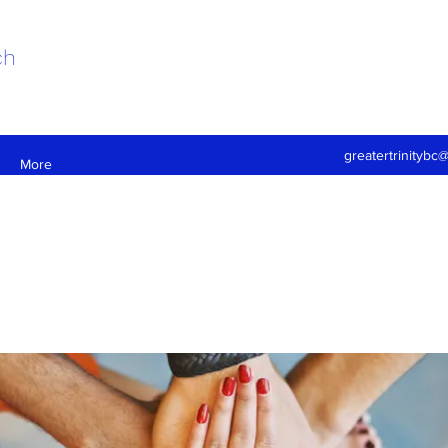
ch
greatertrinitybc
More