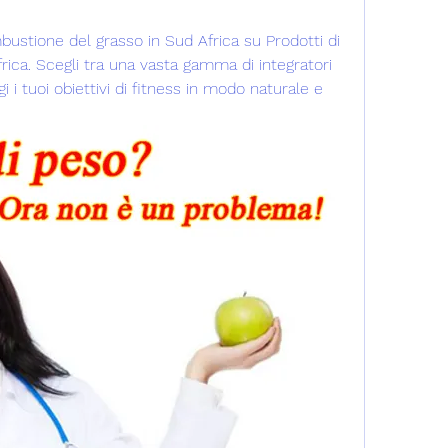
mbustione del grasso in Sud Africa su Prodotti di 
ca. Scegli tra una vasta gamma di integratori 
i i tuoi obiettivi di fitness in modo naturale e 