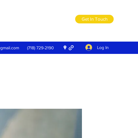
Get In Touch
Log In
@gmail.com
(718) 729-2190