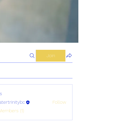
Join
s
atertrinitybc
Follow
initybc
Members (1)