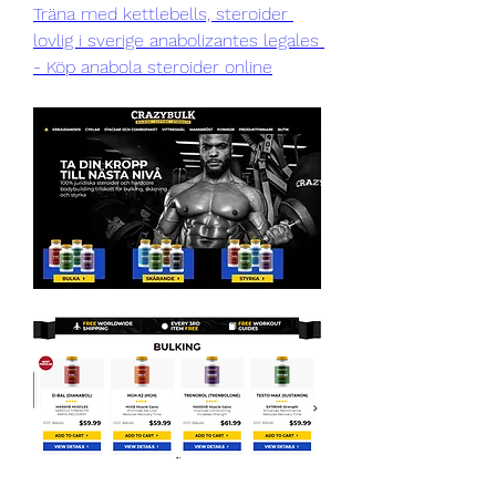
Träna med kettlebells, steroider 
lovlig i sverige anabolizantes legales 
- Köp anabola steroider online