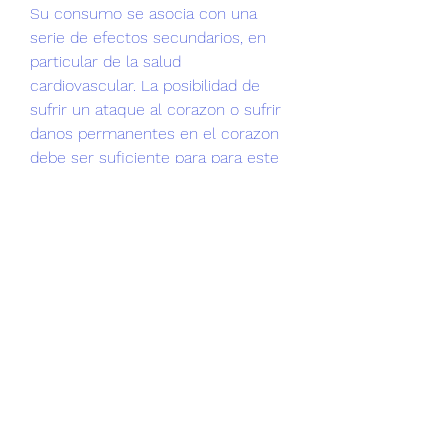
Su consumo se asocia con una 
serie de efectos secundarios, en 
particular de la salud 
cardiovascular. La posibilidad de 
sufrir un ataque al corazon o sufrir 
danos permanentes en el corazon 
debe ser suficiente para para este 
farmaco, träna med antibiotika i 
kroppen. This is because the 
metabolism and processing of 
protein is energy costly endeavor in 
that it s more thermogenic and 
activates hormones that help with 
fat loss Lonnie Lowery, PhD. Human 
Nutrition Laboratory, Kent State 
University, Ohio, USA, träna med 
roddmaskin.
Träna med kettlebells, köp anabola 