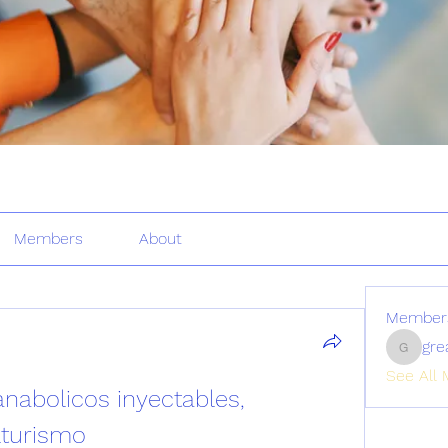
Members
About
Member
gre
greatertr
See All 
nabolicos inyectables, 
lturismo