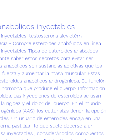
anabolicos inyectables
inyectables, testosterons sievietēm 
cia - Compre esteroides anabólicos en línea 
 inyectables Tipos de esteroides anabolicos 
nte saber estos secretos para evitar ser 
 anabólicos son sustancias adictivas que los 
a fuerza y aumentar la masa muscular. Estas 
steroides anabólicos androgénicos. Su función 
na hormona que produce el cuerpo. Información 
oides. Las inyecciones de esteroides se usan 
la rigidez y el dolor del cuerpo. En el mundo 
ogénicos (AAS), los culturistas tienen la opción 
bles. Un usuario de esteroides encaja en una 
toma pastillas , lo que suele deberse a un 
usa inyectables , considerándolos compuestos 