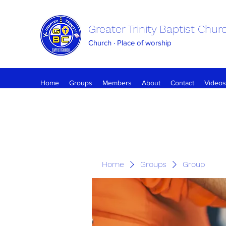
Greater Trinity Baptist Chur
Church · Place of worship
Home
Groups
Members
About
Contact
Videos
Home
Groups
Group