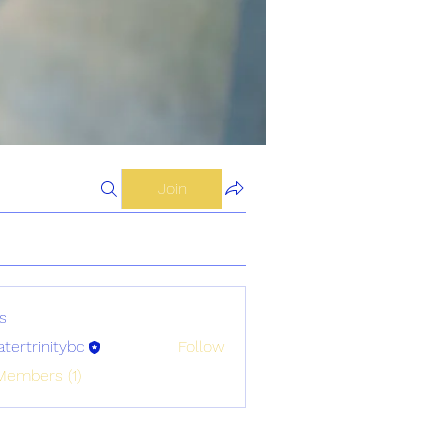
Join
s
atertrinitybc
Follow
initybc
Members (1)