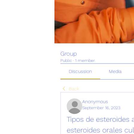
Group
Public
·
1 member
Discussion
Media
Back
Anonymous
September 16, 2023
Tipos de esteroides a
esteroides orales cu