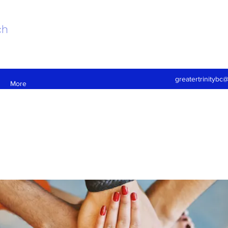
ch
greatertrinitybc
More