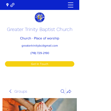
Greater Trinity Baptist Church
Church · Place of worship
greatertrinitybc@gmail.com
(718) 729-2190
Get In Touch
Groups