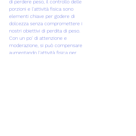
di perdere peso, il controllo delle 
porzioni e l'attività fisica sono 
elementi chiave per godere di 
dolcezza senza compromettere i 
nostri obiettivi di perdita di peso. 
Con un po' di attenzione e 
moderazione, si può compensare 
aumentando l'attività fisica per 
mantenere il bilancio calorico sotto 
controllo.
Conclusione
La dolcezza può essere parte di 
una dieta sana ed equilibrata, 
utilizzando ingredienti naturali e 
poco zucchero, è possibile 