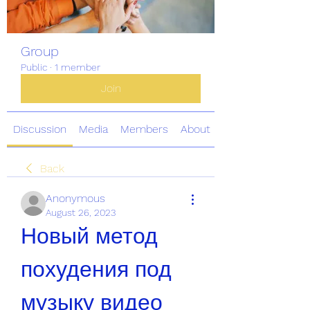
Group
Public
·
1 member
Join
Discussion
Media
Members
About
Back
Anonymous
August 26, 2023
Новый метод 
похудения под 
музыку видео 