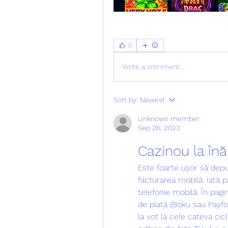
0
Write a comment...
Sort by:
Newest
Unknown member
Sep 26, 2023
Cazinou la înă
Este foarte ușor să depun
facturarea mobilă. Iată p
telefonie mobilă: În pagin
de plată (Boku sau Payfo
la vot la cele cateva cic