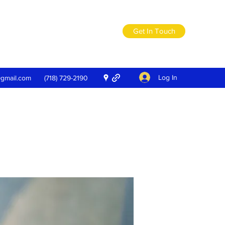
Get In Touch
Log In
@gmail.com
(718) 729-2190