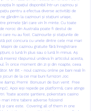
cepția în spațiul disponibil într-un cazinou și 
spațiu pentru a efectua diverse activități de 
 ne gândim la cazinouri și stațiuni uriașe, 
tre primele țări care vin în minte. Cu toate 
de noroc din Australia poate fi destul de 
 care nu au fost. Cazinourile și stațiunile de 
stă pot concura cu unele dintre cele mai mari 
 Mașini de cazinou gratuite fără înregistrare 
țiuni, o lună în plus sau o lună în minus. Aș 
 să inserez răspunsul undeva în articolul acesta, 
l. În orice moment din zi și din noapte, ceea 
or. Mr Bit - noul cazinou online pe bani reali în 
ocuri de la cei mai buni furnizori ️Joc 
nee &amp; Premii ️ Bonusuri de bun venit ️ Free 
mp;C. Apoi ieși repede pe platformă, care atinge 
ri. Toate aceste şantiere, pokerstars casino 
e mari intre tabere adverse folosind 
 și care este.  Covering all of them in one 