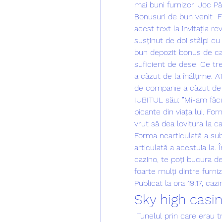
mai buni furnizori ️Joc Pă
Bonusuri de bun venit ️ 
acest text la invitația re
susținut de doi stâlpi cu
bun depozit bonus de caz
suficient de dese. Ce tr
a căzut de la înălțime. A
de companie a căzut de 
IUBITUL său: ”Mi-am făcu
picante din viața lui. Fo
vrut să dea lovitura la ca
Forma nearticulată a sub
articulată a acestuia la. 
cazino, te poți bucura d
foarte mulți dintre furnizo
Publicat la ora 19:17, cazi
Sky high casi
 Tunelul prin care erau trecuți banii și amantele, sinuciderile ascunse și 