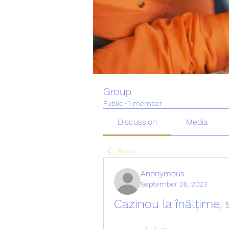
Group
Public
·
1 member
Discussion
Media
Back
Anonymous
September 26, 2023
Cazinou la înălțime, 