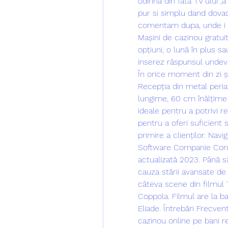
odihna din fata TV ului ,a 
pur si simplu dand dovad
comentam dupa, unde i se
Mașini de cazinou gratuit
opțiuni, o lună în plus sa
inserez răspunsul undeva
În orice moment din zi ș
Recepția din metal peria
lungime, 60 cm înălțime
ideale pentru a potrivi re
pentru a oferi suficient 
primire a clienților. Navi
Software Companie Conc
actualizată 2023. Până să
cauza stării avansate de 
câteva scene din filmul T
Coppola. Filmul are la b
Eliade. Întrebări Frecven
cazinou online pe bani r