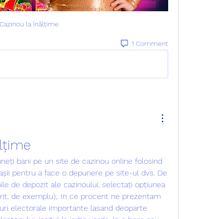
Cazinou la înălțime
1 Comment
lțime
eți bani pe un site de cazinou online folosind 
așii pentru a face o depunere pe site-ul dvs. De 
ile de depozit ale cazinoului, selectați opțiunea 
rit, de exemplu);. In ce procent ne prezentam 
luri electorale importante lasand deoparte 