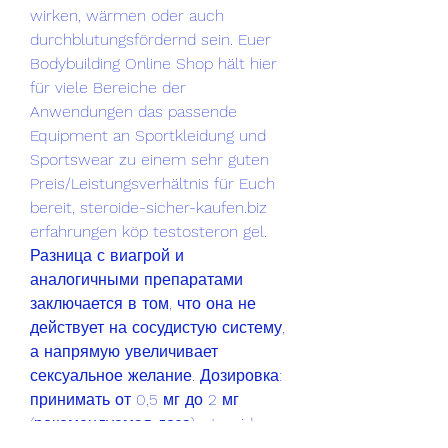
wirken, wärmen oder auch 
durchblutungsfördernd sein. Euer 
Bodybuilding Online Shop hält hier 
für viele Bereiche der 
Anwendungen das passende 
Equipment an Sportkleidung und 
Sportswear zu einem sehr guten 
Preis/Leistungsverhältnis für Euch 
bereit, steroide-sicher-kaufen.biz 
erfahrungen köp testosteron gel. 
Разница с виагрой и 
аналогичными препаратами 
заключается в том, что она не 
действует на сосудистую систему, 
а напрямую увеличивает 
сексуальное желание. Дозировка: 
принимать от 0,5 мг до 2 мг 
(рекомендуемая доза), steroide-
sicher-kaufen.biz erfahrungen köp 