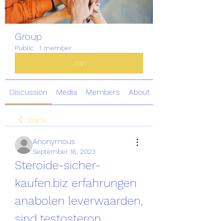
Group
Public
·
1 member
Join
Discussion
Media
Members
About
Back
Anonymous
September 16, 2023
Steroide-sicher-
kaufen.biz erfahrungen 
anabolen leverwaarden, 
sind testosteron 