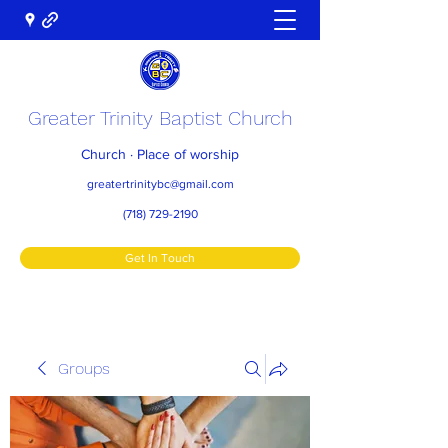
Greater Trinity Baptist Church
Church · Place of worship
greatertrinitybc@gmail.com
(718) 729-2190
Get In Touch
Groups