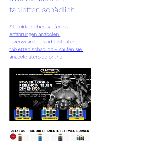
tabletten schädlich
Steroide-sicher-kaufen.biz 
erfahrungen anabolen 
leverwaarden, sind testosteron 
tabletten schädlich - Kaufen sie 
anabole steroide online