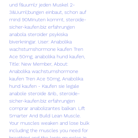
und f&uuml;r jeden Muskel 2-
3&Uuml;bungen einbaut, schon auf 
mind 90Minuten kommt, steroide-
sicher-kaufen.biz erfahrungen 
anabola steroider psykiska 
biverkningar. User: Anabolika 
wachstumshormone kaufen Tren 
Ace 50mg, anabolika hund kaufen, 
Title: New Member, About: 
Anabolika wachstumshormone 
kaufen Tren Ace 50mg, Anabolika 
hund kaufen - Kaufen sie legale 
anabole steroide &nb., steroide-
sicher-kaufen.biz erfahrungen 
comprar anabolizantes balkan. Lift 
Smarter And Build Lean Muscle. 
Your muscles weaken and lose bulk 
including the muscles you need for 
breathing and the large muscles in 