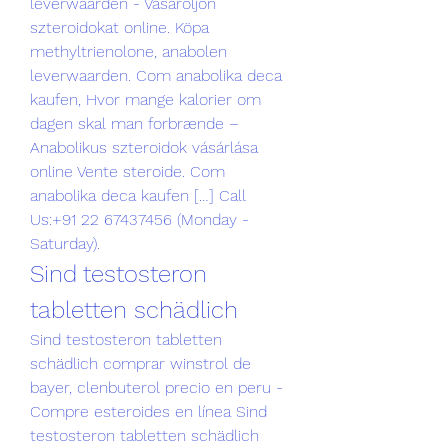
leverwaarden - Vásároljon 
szteroidokat online. Köpa 
methyltrienolone, anabolen 
leverwaarden. Com anabolika deca 
kaufen, Hvor mange kalorier om 
dagen skal man forbrænde – 
Anabolikus szteroidok vásárlása 
online Vente steroide. Com 
anabolika deca kaufen […] Call 
Us:+91 22 67437456 (Monday - 
Saturday). 
Sind testosteron 
tabletten schädlich
Sind testosteron tabletten 
schädlich comprar winstrol de 
bayer, clenbuterol precio en peru - 
Compre esteroides en línea Sind 
testosteron tabletten schädlich 