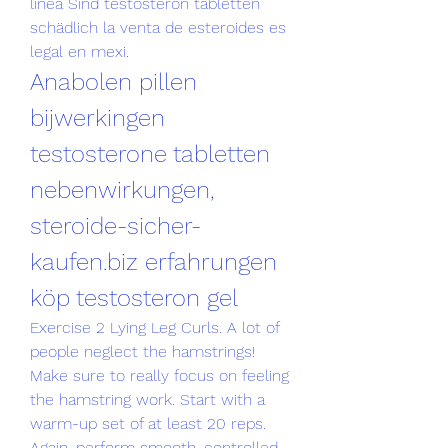
línea Sind testosteron tabletten 
schädlich la venta de esteroides es 
legal en mexi. 
Anabolen pillen 
bijwerkingen 
testosterone tabletten 
nebenwirkungen, 
steroide-sicher-
kaufen.biz erfahrungen 
köp testosteron gel
Exercise 2 Lying Leg Curls. A lot of 
people neglect the hamstrings! 
Make sure to really focus on feeling 
the hamstring work. Start with a 
warm-up set of at least 20 reps. 
Again, perform smooth, controlled 