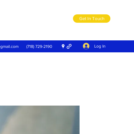
Get In Touch
Log In
@gmail.com
(718) 729-2190