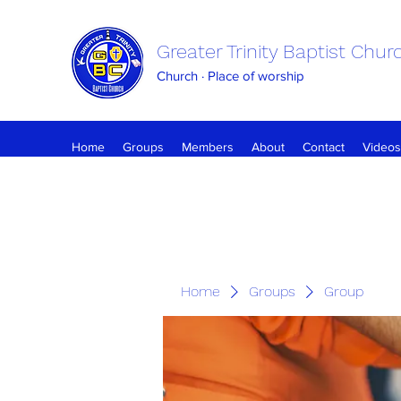
Greater Trinity Baptist Chur
Church · Place of worship
Home
Groups
Members
About
Contact
Videos
Home
Groups
Group