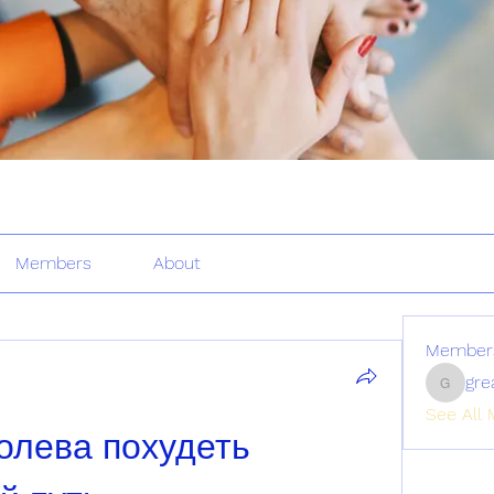
Members
About
Member
gre
greatertr
See All 
олева похудеть 