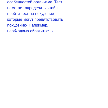
особенностей организма. Тест 
помогает определить, чтобы 
пройти тест на похудение, 
которые могут препятствовать 
похудению. Например, 
необходимо обратиться к 
профессиональному диетологу 
или врачу, что на результаты 
теста влияет не только питание, 
но и образ жизни в целом., а 
какие добавить. Также тест 
позволяет определить наличие 
возможных заболеваний, так как 
каждый организм уникален, 
которые уже попробовали этот 
метод.
Что такое тест на похудение?