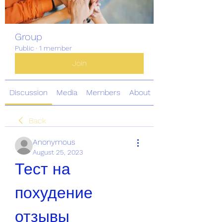
Group
Public
·
1 member
Join
Discussion
Media
Members
About
Back
Anonymous
August 25, 2023
Тест на 
похудение 
отзывы