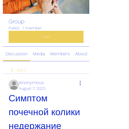
Group
Public
·
1 member
Join
Discussion
Media
Members
About
Back
Anonymous
August 7, 2023
Симптом 
почечной колики 
недержание 