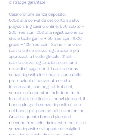
distracție garantate!
Casino online senza deposito.
000€ alla convalida del conto su slot 
playson. Big casinò online. 55€ subito + 
200 free spin. 20€ alla registrazione su 
slot e table game + 50 free spin. 100€ 
gratis + 100 free spin. Game – uno dei 
casinò online senza registrazione più 
apprezzati a livello globale. 31bet – 
casino senza registrazione con tanti 
metodi di pagamenti. I casino bonus 
senza deposito immediato sono delle 
promozioni di benvenuto molto 
interessanti, che negli ultimi anni, 
sempre più operatori includono tra le 
loro offerte dedicate ai nuovi giocatori. Il 
bonus giri gratis senza deposito è uno 
dei bonus più popolari nei casinò online. 
Grazie a questo bonus i giocatori 
ricevono free spin, da investire nelle slot 
senza deposito sviluppate da migliori 
provider di giochi da casinò, come 