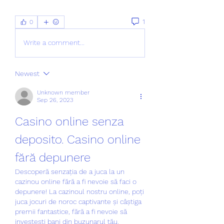
1
0
Write a comment...
Newest
Unknown member
Sep 26, 2023
Casino online senza 
deposito. Casino online 
fără depunere
Descoperă senzația de a juca la un 
cazinou online fără a fi nevoie să faci o 
depunere! La cazinoul nostru online, poți 
juca jocuri de noroc captivante și câștiga 
premii fantastice, fără a fi nevoie să 
investești bani din buzunarul tău.