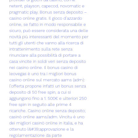
netent, playson, capecod, novomatic e 
pragmatic play. Bonus senza deposito – 
casino online gratis. Il gioco d’azzardo 
online, se fatto in modo responsabile e 
sicuro, può essere considerata una delle 
novità più interessanti del momento per 
tutti gli utenti che vanno alla ricerca di 
intrattenimento sulla rete senza 
rinunciare alla possibilità di portare a 
casa vincite in soldi veri senza deposito 
nei casino online. Il bonus casino di 
leovegas è uno tra i migliori bonus 
casino online sul mercato aams (adm): 
l’offerta propone infatti un bonus senza 
deposito di 50 free spin, a cui si 
aggiungono fino a 1. 500€ e ulteriori 250 
free spin in seguito alle prime 4 
ricariche. Casino online senza deposito; 
casinò online aams/adm. Vincitu è uno 
dei migliori casinò online in italia, e ha 
ottenuto l&#39;approvazione e la 
regolamentazione da parte 