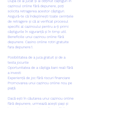
După ce ai jucat și ai obținut câștiguri în 
cazinoul online fără depunere, poți 
solicita retragerea acestor câștiguri. 
Asigură-te că îndeplinești toate cerințele 
de retragere și că ai verificat procesul 
specific al cazinoului pentru a-ți primi 
câștigurile în siguranță și în timp util.
Beneficiile unui cazinou online fără 
depunere. Casino online rotiri gratuite 
fara depunere.1.
Posibilitatea de a juca gratuit și de a 
testa jocurile
Oportunitatea de a câștiga bani reali fără 
a investi
Experiență de joc fără riscuri financiare
Promovarea unui cazinou online nou pe 
piață
Dacă ești în căutarea unui cazinou online 
fără depunere, urmează acești pași și 
bucură-te de jocurile preferate fără a 
cheltui bani din buzunarul tău.