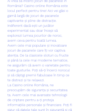
Ai vrea să încerci jocuri de pacanele în 
România? Casino online România este 
locul perfect pentru tine! Aici vei găsi o 
gamă largă de jocuri de pacanele 
captivante și pline de distracție. 
Indiferent dacă ești un jucător 
experimentat sau doar începi să 
explorezi lumea jocurilor de noroc, 
avem ceva pentru toată lumea.
Avem cele mai populare și inovatoare 
jocuri de pacanele care îți vor captiva 
atenția. De la clasicele sloturi cu fructe 
și până la cele mai moderne tematice, 
ne asigurăm că avem o varietate pentru 
toate gusturile. Poți să-ți încerci norocul 
și să câștigi premii fabuloase în timp ce 
te distrezi și te relaxezi.
La Casino online România, ne 
preocupăm de siguranța și securitatea 
ta. Avem cele mai avansate tehnologii 
de criptare pentru a-ți proteja 
informațiile personale și financiare. Poți fi 
sigur că datele tale sunt în siguranță și că 