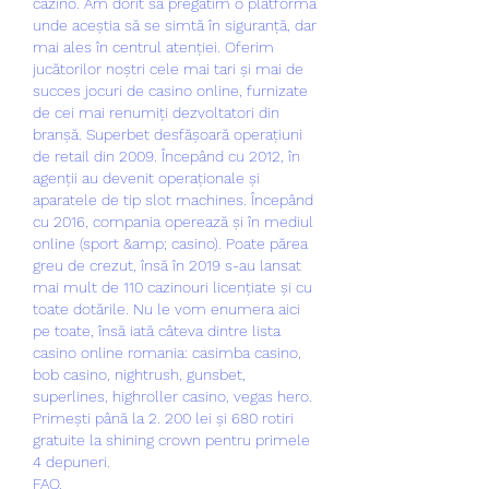
cazino. Am dorit să pregătim o platformă 
unde aceștia să se simtă în siguranță, dar 
mai ales în centrul atenției. Oferim 
jucătorilor noștri cele mai tari și mai de 
succes jocuri de casino online, furnizate 
de cei mai renumiți dezvoltatori din 
branșă. Superbet desfășoară operațiuni 
de retail din 2009. Începând cu 2012, în 
agenții au devenit operaționale și 
aparatele de tip slot machines. Începând 
cu 2016, compania operează și în mediul 
online (sport &amp; casino). Poate părea 
greu de crezut, însă în 2019 s-au lansat 
mai mult de 110 cazinouri licențiate și cu 
toate dotările. Nu le vom enumera aici 
pe toate, însă iată câteva dintre lista 
casino online romania: casimba casino, 
bob casino, nightrush, gunsbet, 
superlines, highroller casino, vegas hero. 
Primești până la 2. 200 lei și 680 rotiri 
gratuite la shining crown pentru primele 
4 depuneri. 
FAQ.