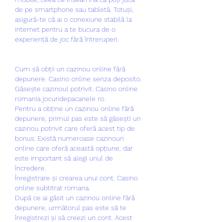
de pe smartphone sau tabletă. Totuși, 
asigură-te că ai o conexiune stabilă la 
internet pentru a te bucura de o 
experiență de joc fără întreruperi.
Cum să obții un cazinou online fără 
depunere. Casino online senza deposito.
Găsește cazinoul potrivit. Casino online 
romania jocuridepacanele ro.
Pentru a obține un cazinou online fără 
depunere, primul pas este să găsești un 
cazinou potrivit care oferă acest tip de 
bonus. Există numeroase cazinouri 
online care oferă această opțiune, dar 
este important să alegi unul de 
încredere.
Înregistrare și crearea unui cont. Casino 
online subtitrat romana.
După ce ai găsit un cazinou online fără 
depunere, următorul pas este să te 
înregistrezi și să creezi un cont. Acest 