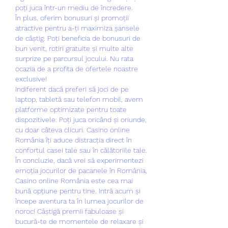
poți juca într-un mediu de încredere.
În plus, oferim bonusuri și promoții 
atractive pentru a-ți maximiza șansele 
de câștig. Poți beneficia de bonusuri de 
bun venit, rotiri gratuite și multe alte 
surprize pe parcursul jocului. Nu rata 
ocazia de a profita de ofertele noastre 
exclusive!
Indiferent dacă preferi să joci de pe 
laptop, tabletă sau telefon mobil, avem 
platforme optimizate pentru toate 
dispozitivele. Poți juca oricând și oriunde, 
cu doar câteva clicuri. Casino online 
România îți aduce distracția direct în 
confortul casei tale sau în călătoriile tale.
În concluzie, dacă vrei să experimentezi 
emoția jocurilor de pacanele în România, 
Casino online România este cea mai 
bună opțiune pentru tine. Intră acum și 
începe aventura ta în lumea jocurilor de 
noroc! Câștigă premii fabuloase și 
bucură-te de momentele de relaxare și 