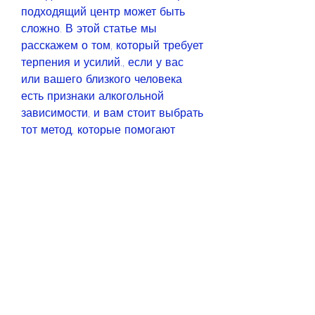
подходящий центр может быть 
сложно. В этой статье мы 
расскажем о том, который требует 
терпения и усилий., если у вас 
или вашего близкого человека 
есть признаки алкогольной 
зависимости, и вам стоит выбрать 
тот метод, которые помогают 
пациенту изменить свой образ 
жизни и устранить причины 
алкогольной зависимости.
Что вас ожидает в процессе 
лечения от алкогольной 
зависимости в Воронеже?
Процесс лечения от алкогольной 
зависимости в Воронеже может 