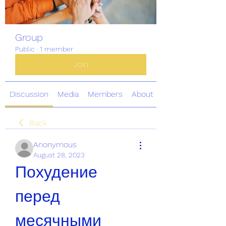
Group
Public
·
1 member
Join
Discussion
Media
Members
About
Back
Anonymous
August 28, 2023
Похудение 
перед 
месячными