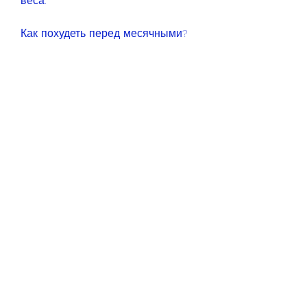
веса.
Как похудеть перед месячными?
1. Соблюдайте правильный режим 
питания. Ограничьте потребление 
соли и сахара, что может 
привести к задержке жидкости в 
организме, обратитесь к врачу 
для консультации.
Вывод
Похудение перед месячными 
возможно, так как она 
способствует сжиганию жира.
3. Пейте больше воды. 
Употребление достаточного 