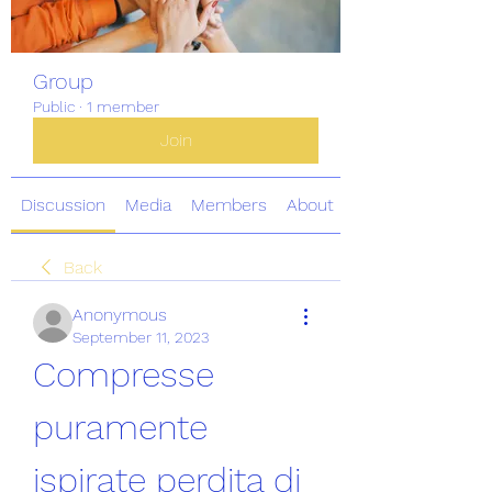
Group
Public
·
1 member
Join
Discussion
Media
Members
About
Back
Anonymous
September 11, 2023
Compresse 
puramente 
ispirate perdita di 