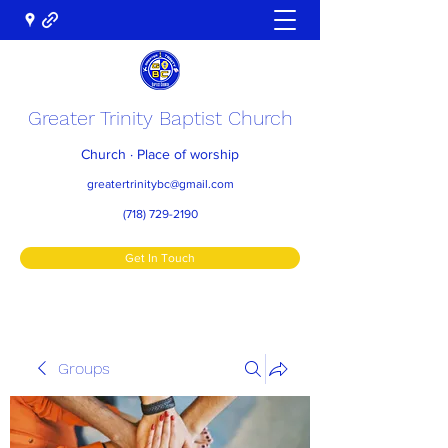
Greater Trinity Baptist Church
Church · Place of worship
greatertrinitybc@gmail.com
(718) 729-2190
Get In Touch
Groups